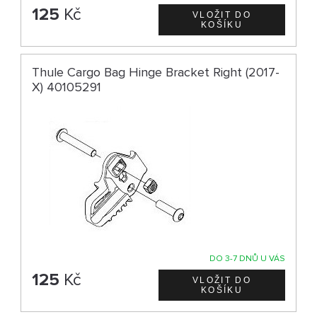
125
Kč
Thule Cargo Bag Hinge Bracket Right (2017-
X) 40105291
DO 3-7 DNŮ U VÁS
125
Kč