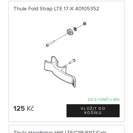
Thule Fold Strap LTE 17-X 40105352
DO 3-7 DNŮ U VÁS
125
Kč
Thule Handlebar HW LTE/CRS/SPT/Cab