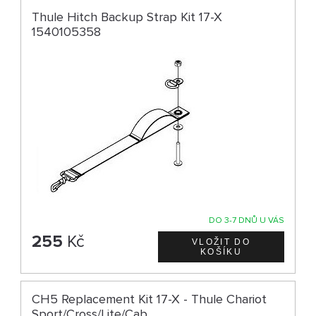
Thule Hitch Backup Strap Kit 17-X
1540105358
DO 3-7 DNŮ U VÁS
255
Kč
CH5 Replacement Kit 17-X - Thule Chariot
Sport/Cross/Lite/Cab