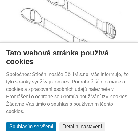
Tato webová stránka používá
cookies
DO 3-7 DNŮ U VÁS
Společnost Střešní nosiče BöHM s.r.o. Vás informuje, že
255
Kč
tyto stránky využívají cookies. Podrobnější informace o
cookies a zpracování osobních údajů naleznete v
Prohlášení o ochraně soukromí a používání tzv. cookies
.
Thule Crotch pad - Black 54592
Žádáme Vás tímto o souhlas s používáním těchto
cookies.
Souhlasím se všemi
Detailní nastavení