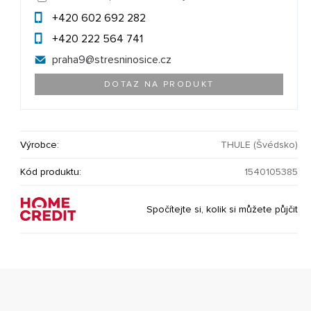
+420 602 692 282
+420 222 564 741
praha9@
stresninosice.cz
DOTAZ NA PRODUKT
Výrobce:
THULE (Švédsko)
Kód produktu:
1540105385
Spočítejte si, kolik si můžete půjčit