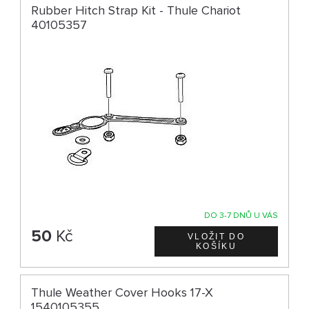
Rubber Hitch Strap Kit - Thule Chariot
40105357
DO 3-7 DNŮ U VÁS
50
Kč
Thule Weather Cover Hooks 17-X
1540105355