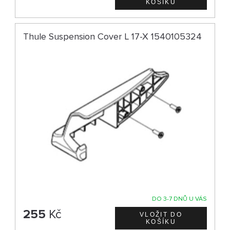
Thule Suspension Cover L 17-X 1540105324
DO 3-7 DNŮ U VÁS
255
Kč