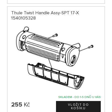
Thule Twist Handle Assy-SPT 17-X
1540105328
SKLADEM - DO 1-5 DNŮ U VÁS
255
Kč