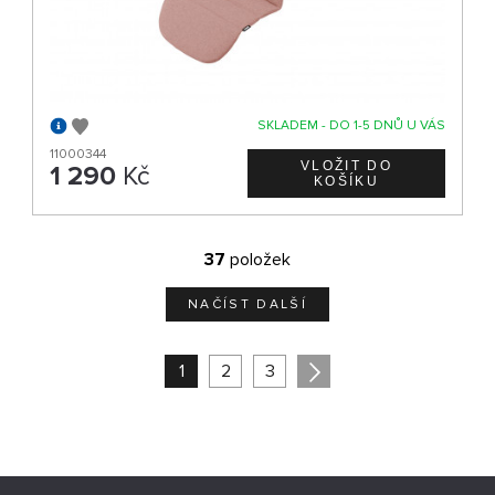
SKLADEM - DO 1-5 DNŮ U VÁS
11000344
1 290
Kč
37
položek
NAČÍST DALŠÍ
1
2
3