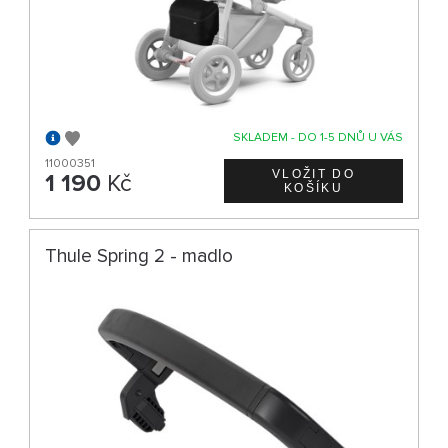
SKLADEM - DO 1-5 DNŮ U VÁS
11000351
1 190
Kč
Thule Spring 2 - madlo