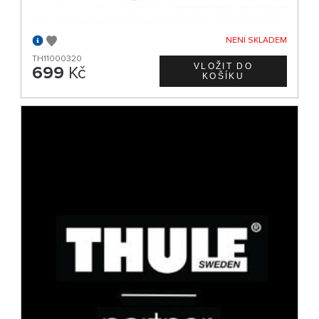
NENÍ SKLADEM
TH11000320
699
Kč