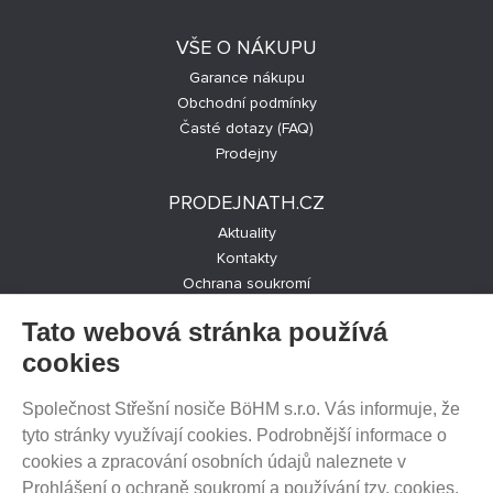
VŠE O NÁKUPU
Garance nákupu
Obchodní podmínky
Časté dotazy (FAQ)
Prodejny
PRODEJNATH.CZ
Aktuality
Kontakty
Ochrana soukromí
Cookies nastavení
Tato webová stránka používá
SLEDUJTE NÁS NA SOCIÁLNÍCH SÍTÍCH
cookies
Společnost Střešní nosiče BöHM s.r.o. Vás informuje, že
tyto stránky využívají cookies. Podrobnější informace o
cookies a zpracování osobních údajů naleznete v
PRODEJ NA SPLÁTKY
Prohlášení o ochraně soukromí a používání tzv. cookies
.