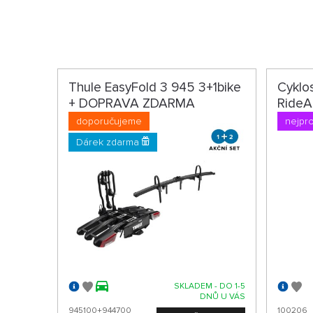
Thule EasyFold 3 945 3+1bike
Cyklo
+ DOPRAVA ZDARMA
RideA
doporučujeme
nejpr
Dárek zdarma
SKLADEM - DO 1-5
DNŮ U VÁS
945100+944700
100206