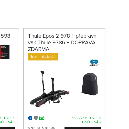
e 598
Thule Epos 2 978 + přepravní
vak Thule 9786 + DOPRAVA
ZDARMA
luxusní zboží
 - DO 1-5
SKLADEM - DO 1-5
NŮ U VÁS
DNŮ U VÁS
978100+978600