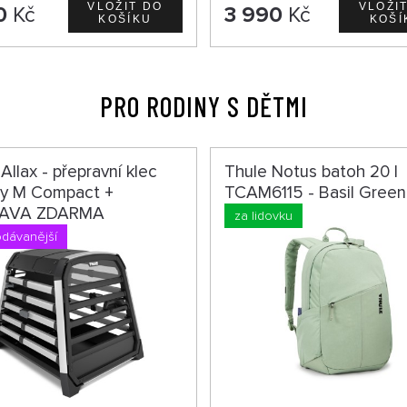
0
Kč
3 990
Kč
PRO RODINY S DĚTMI
Allax - přepravní klec
Thule Notus batoh 20 l
sy M Compact +
TCAM6115 - Basil Green
AVA ZDARMA
za lidovku
odávanější