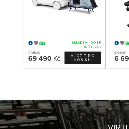
SKLADEM - DO 1-5
DNŮ U VÁS
901520
ID2830
69 490
Kč
6 6
VIRT