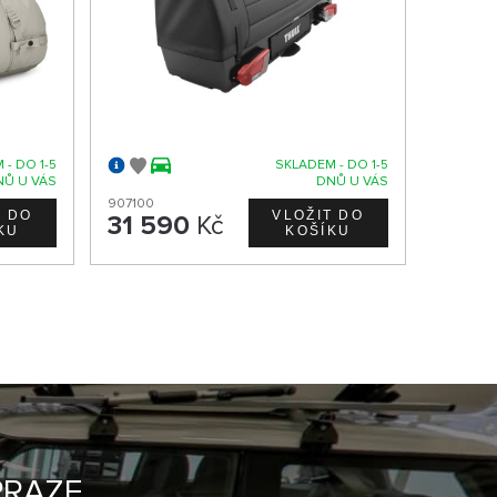
 - DO 1-5
SKLADEM - DO 1-5
NŮ U VÁS
DNŮ U VÁS
907100
31 590
Kč
PRAZE