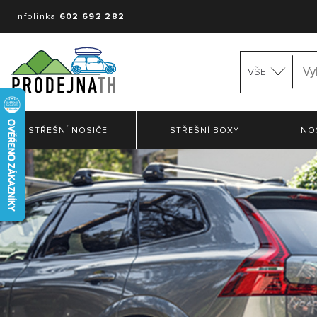
Infolinka
602 692 282
VŠE
STŘEŠNÍ NOSIČE
STŘEŠNÍ BOXY
NO