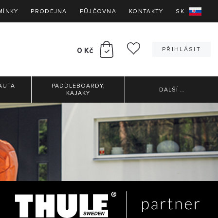
MÍNKY
PRODEJNA
PŮJČOVNA
KONTAKTY
SK
0 Kč
PŘIHLÁSIT
AUTA
PADDLEBOARDY,
DALŠÍ
…
KAJAKY