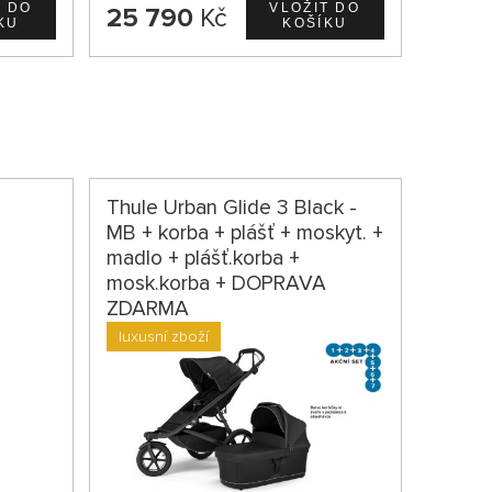
25 790
Kč
Thule Urban Glide 3 Black -
MB + korba + plášť + moskyt. +
madlo + plášť.korba +
mosk.korba + DOPRAVA
ZDARMA
luxusní zboží