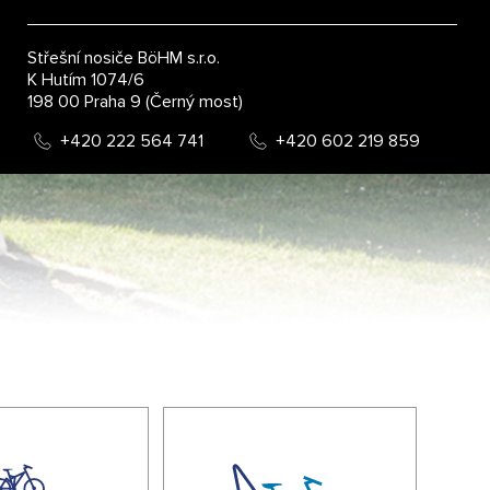
Střešní nosiče BöHM s.r.o.
K Hutím 1074/6
198 00 Praha 9 (Černý most)
+420 222 564 741
+420 602 219 859