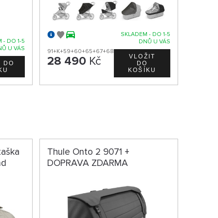
SKLADEM - DO 1-5
 - DO 1-5
DNŮ U VÁS
NŮ U VÁS
91+K+59+60+65+67+68
28 490
Kč
taška
Thule Onto 2 9071 +
nd
DOPRAVA ZDARMA