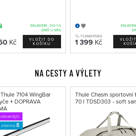
SKLADEM - DO 1-5
SKLADEM
DNŮ U VÁS
D
TL-TCAM6115BG
50
Kč
1 399
Kč
NA CESTY A VÝLETY
 Thule 7104 WingBar
Thule Chasm sportovní 
yče + DOPRAVA
70 l TDSD303 - soft sa
MA
odávanější
 zdarma