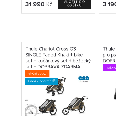
31 990
Kč
3 19
Thule Chariot Cross G3
Thule 
SINGLE Faded Khaki + bike
pro p
set + kočárkový set + běžecký
DOPR
set + DOPRAVA ZDARMA
nejpr
akční zboží
Dárek zdarma