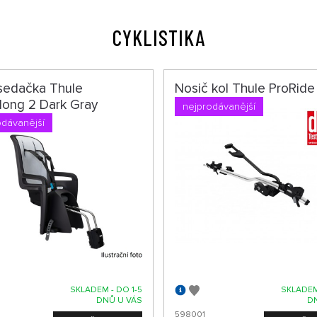
CYKLISTIKA
sedačka Thule
Nosič kol Thule ProRid
long 2 Dark Gray
nejprodávanější
odávanější
SKLADEM - DO 1-5
SKLADEM
DNŮ U VÁS
D
598001