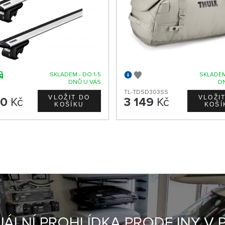
SKLADEM - DO 1-5
SKLADEM
DNŮ U VÁS
D
TL-TDSD303SS
90
Kč
3 149
Kč
UÁLNÍ PROHLÍDKA PRODEJNY V 