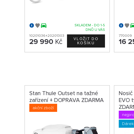
SKLADEM - DO 1-5
DNŮ U VÁS
10201036+20201303
770009
29 990
Kč
16 2
Stan Thule Outset na tažné
Nosič
zařízení + DOPRAVA ZDARMA
EVO t
ZDAR
akční zboží
nejpr
Dárek