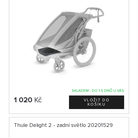
SKLADEM - DO 1-5 DNŮ U VÁS
1 020
Kč
Thule Delight 2 - zadní světlo 20201529