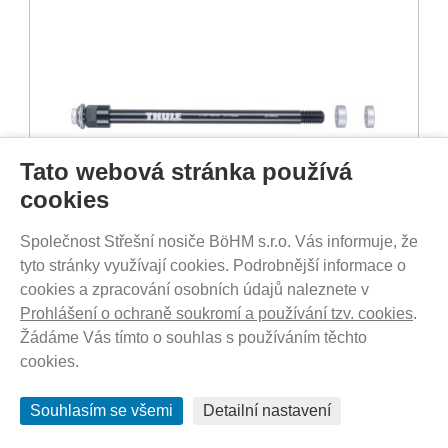
Tato webová stránka používá
cookies
Společnost Střešní nosiče BöHM s.r.o. Vás informuje, že
tyto stránky využívají cookies. Podrobnější informace o
SKLADEM - DO 1-5 DNŮ U VÁS
cookies a zpracování osobních údajů naleznete v
1 590
Kč
Prohlášení o ochraně soukromí a používání tzv. cookies
.
Žádáme Vás tímto o souhlas s používáním těchto
cookies.
Thule Thru Axle (M12 x 1.75) - pevná osa
(185-198mm)
Souhlasím se všemi
Detailní nastavení