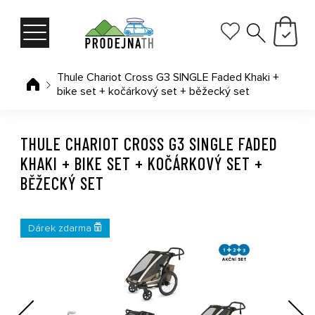
Thule Chariot Cross G3 SINGLE Faded Khaki +
bike set + kočárkový set + běžecký set
THULE CHARIOT CROSS G3 SINGLE FADED
KHAKI + BIKE SET + KOČÁRKOVÝ SET +
BĚŽECKÝ SET
Dárek zdarma
Previous