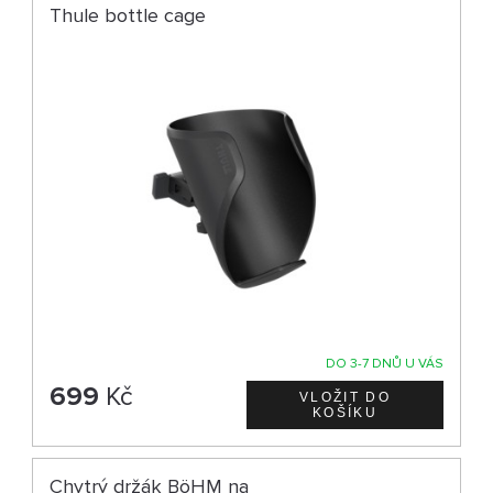
Thule bottle cage
DO 3-7 DNŮ U VÁS
699
Kč
Chytrý držák BöHM na