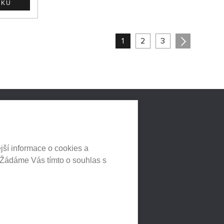
1
2
3
LNÍCH
jší informace o cookies a
 Žádáme Vás tímto o souhlas s