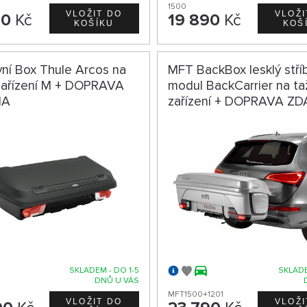
1500
90
Kč
19 890
Kč
vní Box Thule Arcos na
MFT BackBox lesklý stří
zařízení M + DOPRAVA
modul BackCarrier na t
MA
zařízení + DOPRAVA Z
SKLADEM - DO 1-5
SKLADE
DNŮ U VÁS
MFT1500+1201