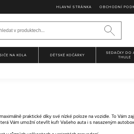
HLAVNÍ STRÁNKA
OBCHODNÍ POD
SEDAČKY DO 
SIČE NA KOLA
DĚTSKÉ KOČÁRKY
THULE
maximálně praktické díky své nízké poloze na vozidle. To Vám z
, která Vám umožní otevřít kufr Vašeho auta i s nasazeným autobo