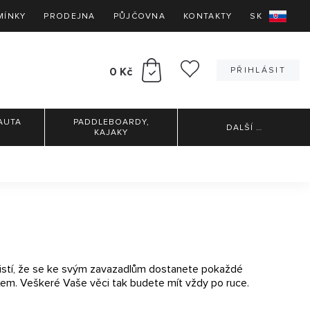
MÍNKY
PRODEJNA
PŮJČOVNA
KONTAKTY
SK
0 Kč
PŘIHLÁSIT
AUTA
PADDLEBOARDY,
DALŠÍ
…
KAJAKY
ajistí, že se ke svým zavazadlům dostanete pokaždé
xem. Veškeré Vaše věci tak budete mít vždy po ruce.