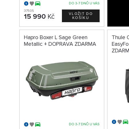
DO 3-7 DNŮ U VÁS
37505
15 990
Kč
Hapro Boxer L Sage Green
Thule 
Metallic + DOPRAVA ZDARMA
EasyFo
ZDAR
DO 3-7 DNŮ U VÁS