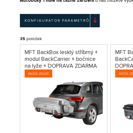
Autoboxy Thule na tažné zařízení
u nás můžete vybír
KONFIGURÁTOR PARAMETRŮ
35
položek
MFT BackBox lesklý stříbrný +
MFT Ba
modul BackCarrier + bočnice
BackCar
na lyže + DOPRAVA ZDARMA
DOPRA
akční zboží
akční z