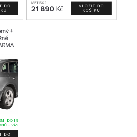
MFT1502
21 890
Kč
brný +
ažné
DARMA
M - DO 1-5
DNŮ U VÁS