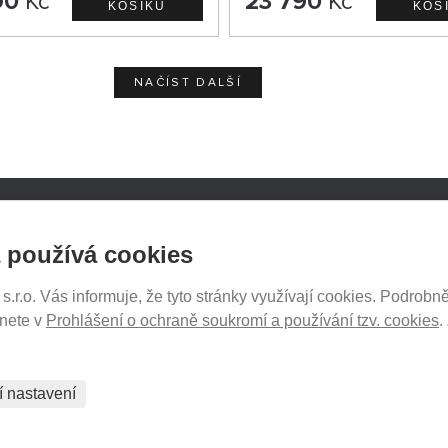
90
Kč
23 790
Kč
NAČÍST DALŠÍ
ATH.CZ
SLEDUJTE NÁS NA SOCIÁ
 používá cookies
SÍTÍCH
r.o. Vás informuje, že tyto stránky využívají cookies. Podrobně
ukromí
znete v
Prohlášení o ochraně soukromí a používání tzv. cookies
.
tavení
PRODEJ NA SPLÁTKY
í nastavení