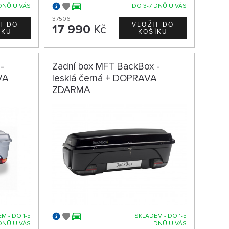
DNŮ U VÁS
DO 3-7 DNŮ U VÁS
37506
17 990
Kč
-
Zadní box MFT BackBox -
VA
lesklá černá + DOPRAVA
ZDARMA
M - DO 1-5
SKLADEM - DO 1-5
DNŮ U VÁS
DNŮ U VÁS