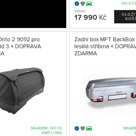
DO 3-7 
37500
17 990
Kč
Onto 2 9092 pro
Zadní box MFT BackBox 
ld 3 + DOPRAVA
lesklá stříbrná + DOPRA
MA
ZDARMA
SKLADEM - DO 1-5
SKLADE
DNŮ U VÁS