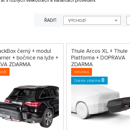
at v různých velikostech a variantách provedení.
ŘADIT:
VÝCHOZÍ
ckBox černý + modul
Thule Arcos XL + Thule
rier + bočnice na lyže +
Platforma + DOPRAVA
VA ZDARMA
ZDARMA
boží
novinka
Dárek zdarma