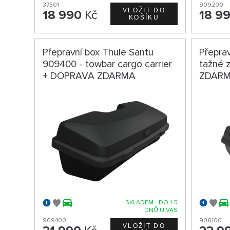
37501
909200
18 990
Kč
18 9
Přepravní box Thule Santu
Přepra
909400 - towbar cargo carrier
tažné 
+ DOPRAVA ZDARMA
ZDAR
SKLADEM - DO 1-5
DNŮ U VÁS
909400
906100