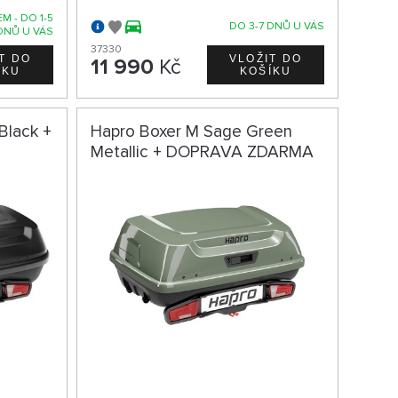
M - DO 1-5
DO 3-7 DNŮ U VÁS
DNŮ U VÁS
37330
11 990
Kč
Black +
Hapro Boxer M Sage Green
Metallic + DOPRAVA ZDARMA