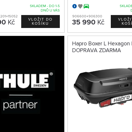
SKLADEM - DO 1-5
SKLADE
DNŮ U VÁS
1201+15052
906600+906300
90
Kč
35 990
Kč
Hapro Boxer L Hexagon 
DOPRAVA ZDARMA