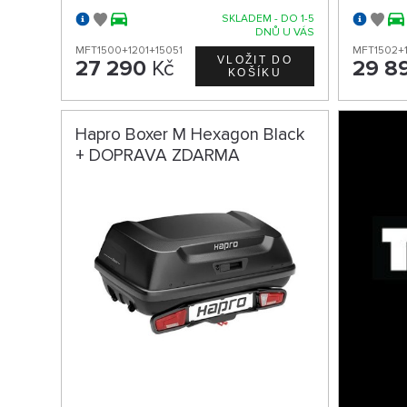
SKLADEM - DO 1-5
DNŮ U VÁS
MFT1500+1201+15051
MFT1502+
27 290
Kč
29 8
Hapro Boxer M Hexagon Black
+ DOPRAVA ZDARMA