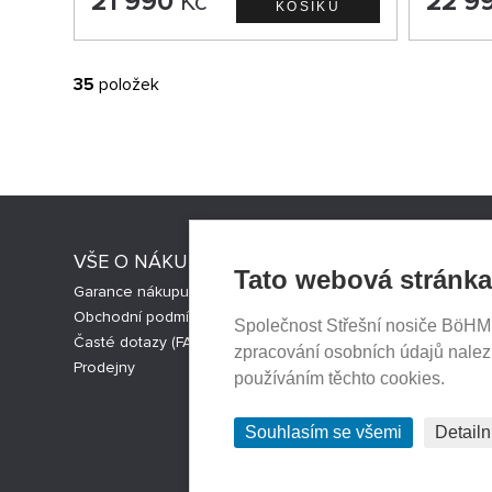
21 990
Kč
22 9
35
položek
VŠE O NÁKUPU
PRODEJN
Tato webová stránka
Garance nákupu
Aktuality
Obchodní podmínky
Kontakty
Společnost Střešní nosiče BöHM s.
Časté dotazy (FAQ)
Ochrana so
zpracování osobních údajů nale
Prodejny
Cookies nas
používáním těchto cookies.
Souhlasím se všemi
Detailn