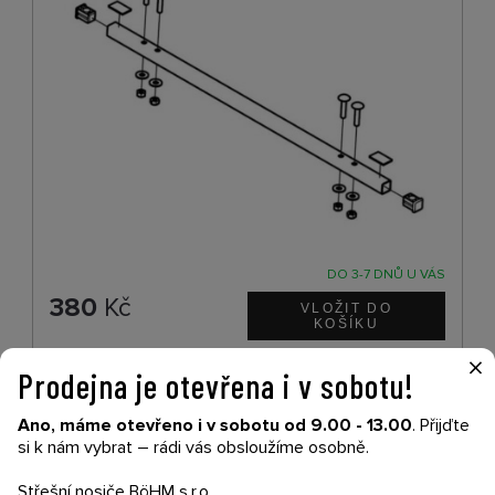
DO 3-7 DNŮ U VÁS
380
Kč
×
Prodejna je otevřena i v sobotu!
Thule PRK BRK HUB & BERING BLTD 19-X
40105398
Ano, máme otevřeno i v sobotu od 9.00 - 13.00
. Přijďte
si k nám vybrat – rádi vás obsloužíme osobně.
Střešní nosiče BöHM s.r.o.