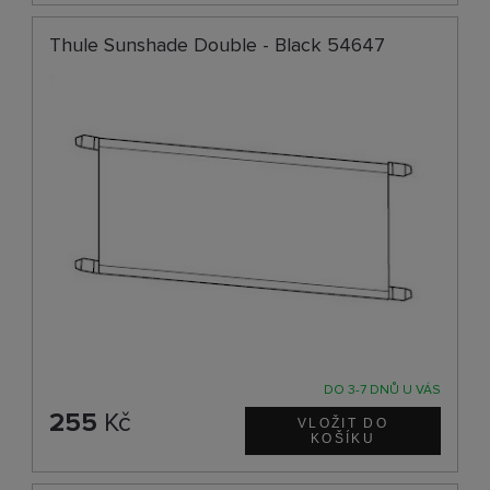
Thule Sunshade Double - Black 54647
DO 3-7 DNŮ U VÁS
255
Kč