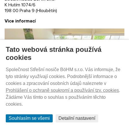
K Hutím 1074/6
198 00 Praha 9 (Hloubětín)
Vice informací
Tato webová stránka používá
cookies
SKLADEM - DO 1-5 DNŮ U VÁS
380
Kč
Společnost Střešní nosiče BöHM s.r.o. Vás informuje, že
tyto stránky využívají cookies. Podrobnější informace o
cookies a zpracování osobních údajů naleznete v
Prohlášení o ochraně soukromí a používání tzv. cookies
.
Thule Clevis Axle Assembly 17-X 40105292
Žádáme Vás tímto o souhlas s používáním těchto
cookies.
Souhlasím se všemi
Detailní nastavení