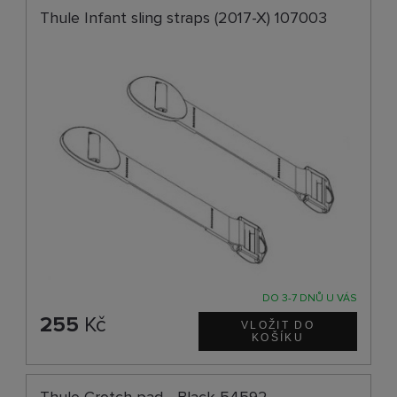
Thule Infant sling straps (2017-X) 107003
DO 3-7 DNŮ U VÁS
255
Kč
Thule Crotch pad - Black 54592