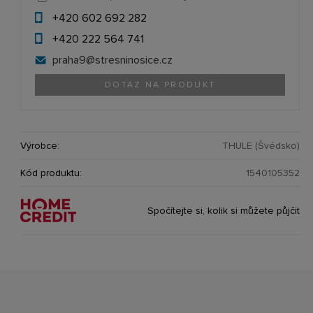
+420 602 692 282
+420 222 564 741
praha9@
stresninosice.cz
DOTAZ NA PRODUKT
Výrobce:
THULE (Švédsko)
Kód produktu:
1540105352
Spočítejte si, kolik si můžete půjčit