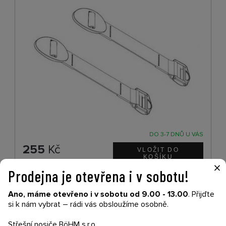
DO 3-7 DNŮ U VÁS
255
Kč
×
Prodejna je otevřena i v sobotu!
Thule Crotch pad - Black 54592
Ano, máme otevřeno i v sobotu od 9.00 - 13.00
. Přijďte
si k nám vybrat – rádi vás obsloužíme osobně.
Střešní nosiče BöHM s.r.o.