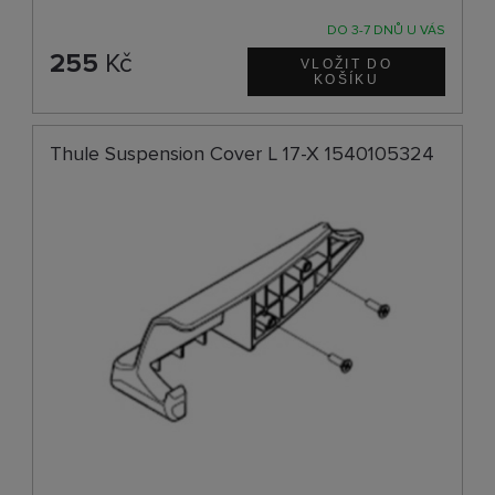
DO 3-7 DNŮ U VÁS
255
Kč
Thule Suspension Cover L 17-X 1540105324