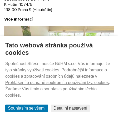
K Hutím 1074/6
198 00 Praha 9 (Hloubětín)
Vice informací
Tato webová stránka používá
cookies
Společnost Střešní nosiče BöHM s.r.o. Vás informuje, že
SKLADEM - DO 1-5 DNŮ U VÁS
tyto stránky využívají cookies. Podrobnější informace o
380
Kč
cookies a zpracování osobních údajů naleznete v
Prohlášení o ochraně soukromí a používání tzv. cookies
.
Žádáme Vás tímto o souhlas s používáním těchto
Thule Reflector Set 19-X 40105397
cookies.
Souhlasím se všemi
Detailní nastavení