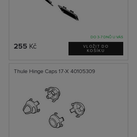
DO 3-7 DNŮ U VÁS
255
Kč
Thule Hinge Caps 17-X 40105309