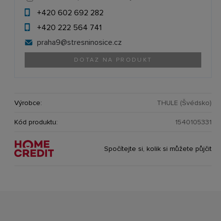
+420 602 692 282
+420 222 564 741
praha9@
stresninosice.cz
DOTAZ NA PRODUKT
Výrobce:
THULE (Švédsko)
Kód produktu:
1540105331
Spočítejte si, kolik si můžete půjčit