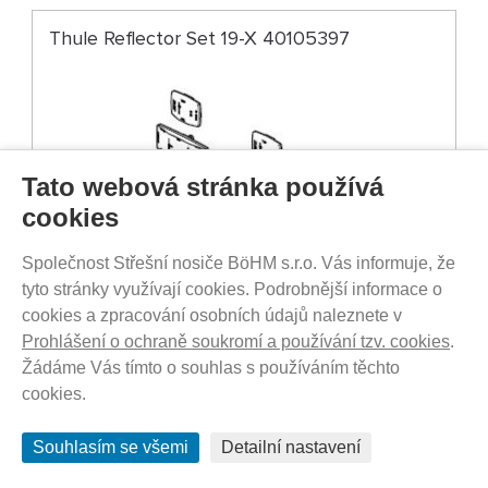
Thule Reflector Set 19-X 40105397
Tato webová stránka používá
cookies
Společnost Střešní nosiče BöHM s.r.o. Vás informuje, že
tyto stránky využívají cookies. Podrobnější informace o
cookies a zpracování osobních údajů naleznete v
Prohlášení o ochraně soukromí a používání tzv. cookies
.
DO 3-7 DNŮ U VÁS
Žádáme Vás tímto o souhlas s používáním těchto
380
Kč
cookies.
Souhlasím se všemi
Detailní nastavení
Thule Accessory Crossbar-Single Blac 54700