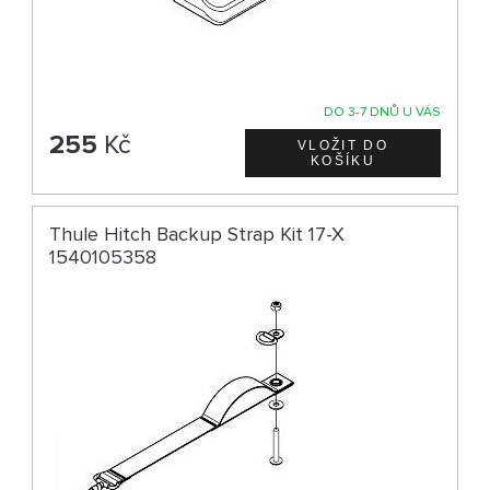
DO 3-7 DNŮ U VÁS
255
Kč
Thule Hitch Backup Strap Kit 17-X
1540105358