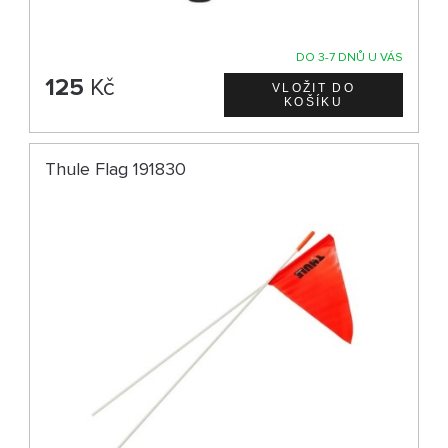
DO 3-7 DNŮ U VÁS
125
Kč
Thule Flag 191830