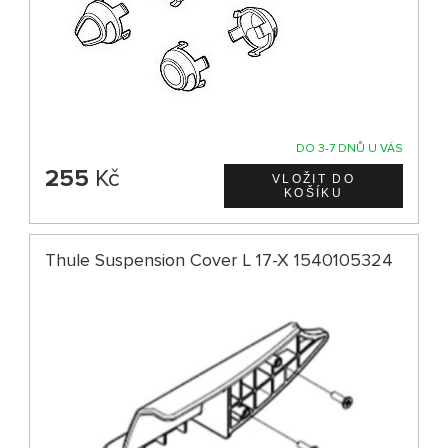
DO 3-7 DNŮ U VÁS
255
Kč
Thule Suspension Cover L 17-X 1540105324