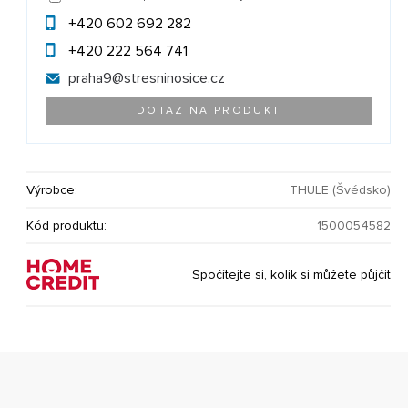
+420 602 692 282
+420 222 564 741
praha9@
stresninosice.cz
DOTAZ NA PRODUKT
Výrobce:
THULE (Švédsko)
Kód produktu:
1500054582
Spočítejte si, kolik si můžete půjčit