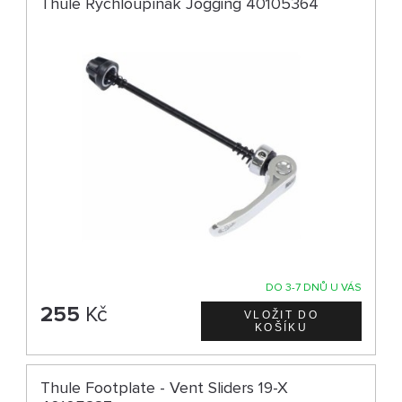
Thule Rychloupínák Jogging 40105364
DO 3-7 DNŮ U VÁS
255
Kč
Thule Footplate - Vent Sliders 19-X