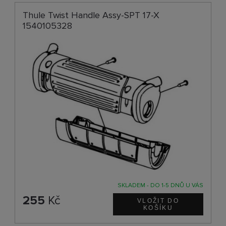
Thule Twist Handle Assy-SPT 17-X
1540105328
SKLADEM - DO 1-5 DNŮ U VÁS
255
Kč