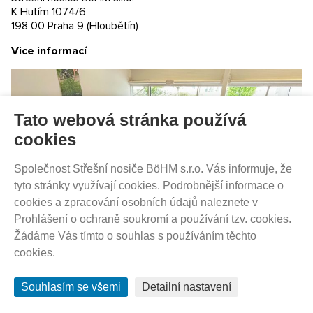
K Hutím 1074/6
198 00 Praha 9 (Hloubětín)
Vice informací
Tato webová stránka používá
cookies
DO 3-7 DNŮ U VÁS
Společnost Střešní nosiče BöHM s.r.o. Vás informuje, že
255
Kč
tyto stránky využívají cookies. Podrobnější informace o
cookies a zpracování osobních údajů naleznete v
Prohlášení o ochraně soukromí a používání tzv. cookies
.
Thule Sunshade Double - Black 54647
Žádáme Vás tímto o souhlas s používáním těchto
cookies.
Souhlasím se všemi
Detailní nastavení