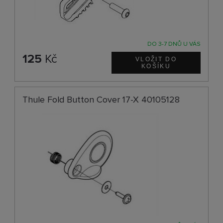
DO 3-7 DNŮ U VÁS
125
Kč
Thule Fold Button Cover 17-X 40105128