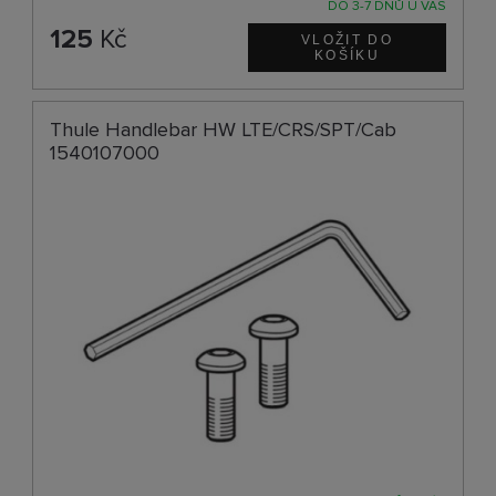
DO 3-7 DNŮ U VÁS
125
Kč
Thule Handlebar HW LTE/CRS/SPT/Cab
1540107000