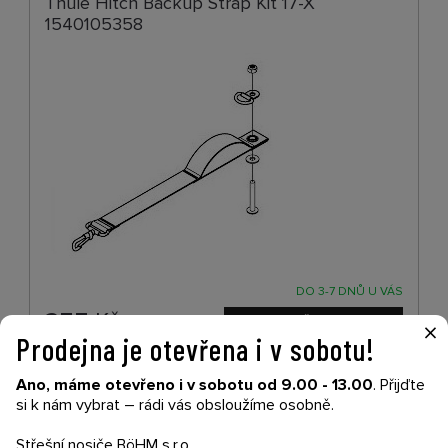
Thule Hitch Backup Strap Kit 17-X
1540105358
DO 3-7 DNŮ U VÁS
255
Kč
×
Prodejna je otevřena i v sobotu!
Ano, máme otevřeno i v sobotu od 9.00 - 13.00
. Přijďte
CH5 Replacement Kit 17-X - Thule Chariot
si k nám vybrat – rádi vás obsloužíme osobně.
Sport/Cross/Lite/Cab
Střešní nosiče BöHM s.r.o.