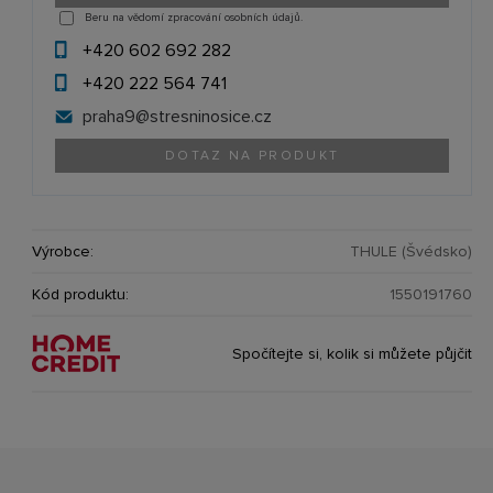
Beru na vědomí zpracování osobních údajů.
+420 602 692 282
+420 222 564 741
praha9@
stresninosice.cz
DOTAZ NA PRODUKT
Výrobce:
THULE (Švédsko)
Kód produktu:
1550191760
Spočítejte si, kolik si můžete půjčit