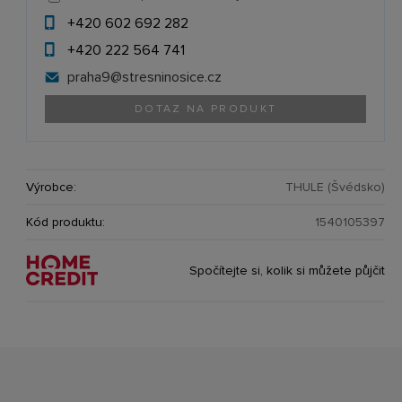
+420 602 692 282
+420 222 564 741
praha9@
stresninosice.cz
DOTAZ NA PRODUKT
Výrobce:
THULE (Švédsko)
Kód produktu:
1540105397
Spočítejte si, kolik si můžete půjčit