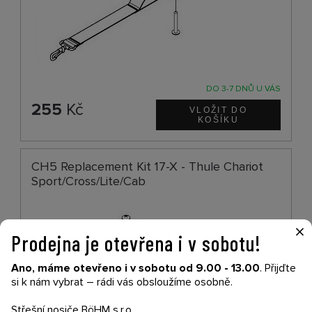
DO 3-7 DNŮ U VÁS
255
Kč
CH5 Replacement Kit 17-X - Thule Chariot
Sport/Cross/Lite/Cab
×
Prodejna je otevřena i v sobotu!
Ano, máme otevřeno i v sobotu od 9.00 - 13.00
. Přijďte
si k nám vybrat – rádi vás obsloužíme osobně.
Střešní nosiče BöHM s.r.o.