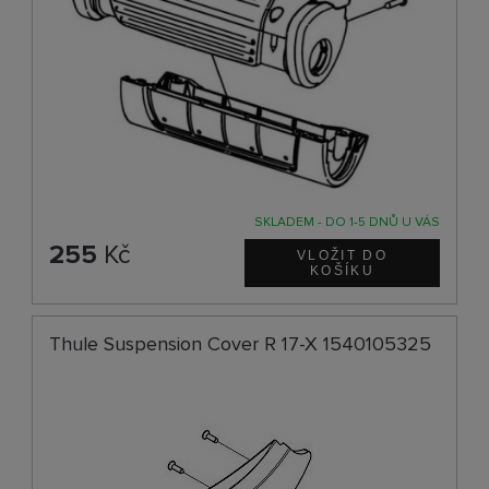
SKLADEM - DO 1-5 DNŮ U VÁS
255
Kč
Thule Suspension Cover R 17-X 1540105325