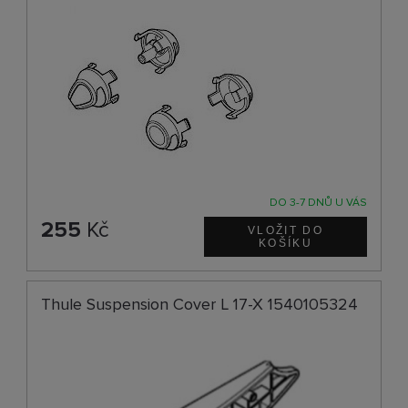
DO 3-7 DNŮ U VÁS
255
Kč
Thule Suspension Cover L 17-X 1540105324