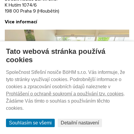
K Hutím 1074/6
198 00 Praha 9 (Hloubětín)
DO 3-7 DNŮ U VÁS
Vice informací
255
Kč
Thule Sunshade Double - Black 54647
Tato webová stránka používá
cookies
Společnost Střešní nosiče BöHM s.r.o. Vás informuje, že
tyto stránky využívají cookies. Podrobnější informace o
cookies a zpracování osobních údajů naleznete v
Prohlášení o ochraně soukromí a používání tzv. cookies
.
Žádáme Vás tímto o souhlas s používáním těchto
cookies.
Souhlasím se všemi
Detailní nastavení