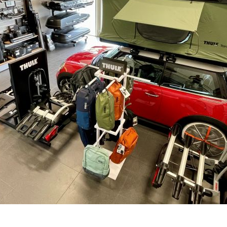
DO 3-7 DNŮ U VÁS
–
+
Výrobce:
Kód produktu:
Spočítejte si, k