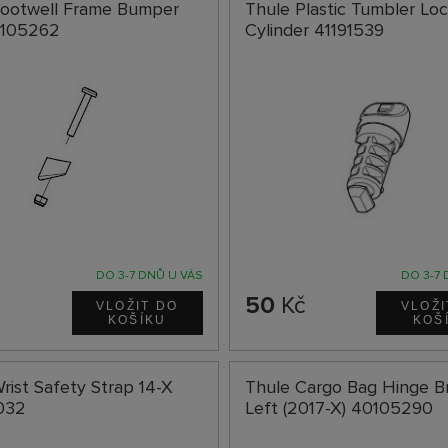
Footwell Frame Bumper
Thule Plastic Tumbler Lo
0105262
Cylinder 41191539
DO 3-7 DNŮ U VÁS
DO 3-7 
č
50
Kč
rist Safety Strap 14-X
Thule Cargo Bag Hinge B
032
Left (2017-X) 40105290