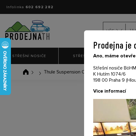
Infolinka
602 692 282
VŠE
Prodejna je 
Ano, máme otevřen
STŘEŠNÍ NOSIČE
STŘEŠNÍ BOXY
NO
Střešní nosiče BöHM 
Thule Suspension Cover L 17-X 154010532
K Hutím 1074/6
198 00 Praha 9 (Hlou
Vice informací