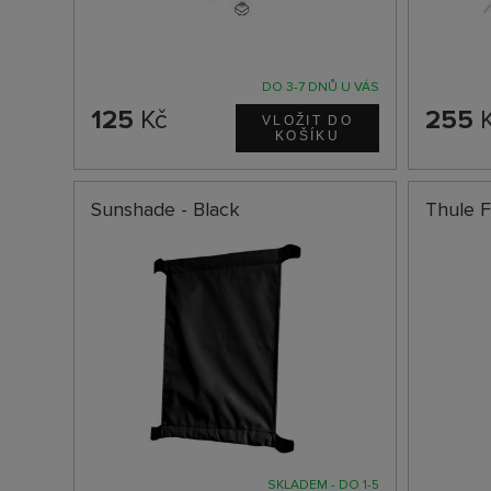
DO 3-7 DNŮ U VÁS
125
Kč
255
K
Sunshade - Black
Thule F
SKLADEM - DO 1-5