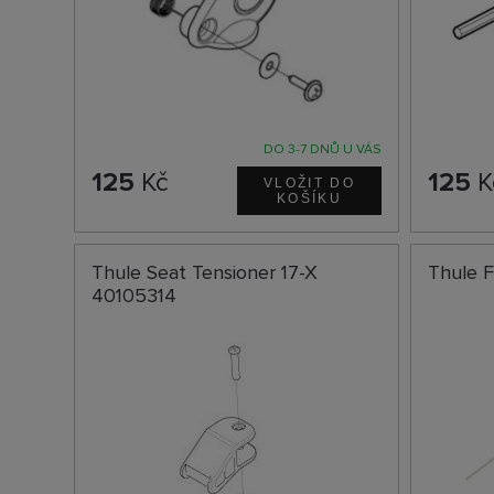
DO 3-7 DNŮ U VÁS
125
Kč
125
K
Thule Seat Tensioner 17-X
Thule F
40105314