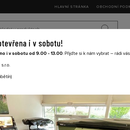
HLAVNÍ STRÁNKA
OBCHODNÍ POD
otevřena i v sobotu!
SEDAČKY DO 
o i v sobotu od 9.00 - 13.00
. Přijďte si k nám vybrat – rádi v
SIČE NA KOLA
DĚTSKÉ KOČÁRKY
THULE
s.r.o.
4
bětín)
THULE SUSPENSION 
X 1540105324
Cena s DPH: