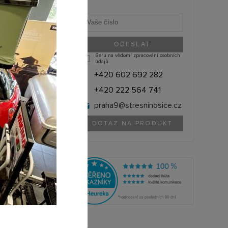
Beru na vědomí zpracování osobních
údajů.
+420 602 692 282
+420 222 564 741
praha9@
stresninosice.cz
DOTAZ NA PRODUKT
THULE (Švédsko)
1540105324
olik si můžete půjčit