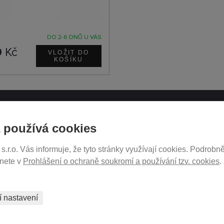
DO 2-6 DNŮ U VÁS
9
Kč
ATH.CZ
SLEDUJTE NÁS NA SOCIÁ
 používá cookies
SÍTÍCH
r.o. Vás informuje, že tyto stránky využívají cookies. Podrobně
ukromí
znete v
Prohlášení o ochraně soukromí a používání tzv. cookies
.
tavení
PRODEJ NA SPLÁTKY
í nastavení