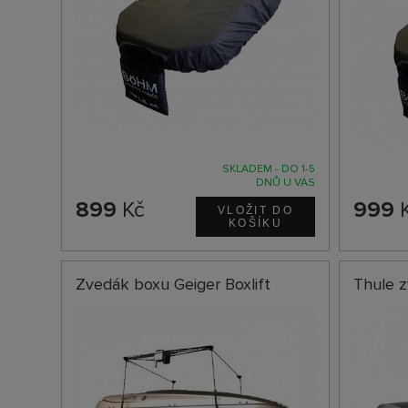
SKLADEM - DO 1-5
DNŮ U VÁS
899
Kč
999
Zvedák boxu Geiger Boxlift
Thule z