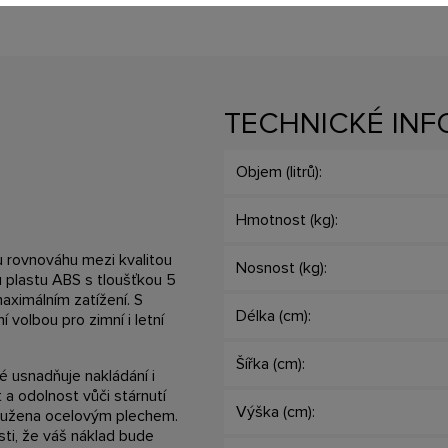
TECHNICKÉ IN
Objem (litrů):
Hmotnost (kg):
u rovnováhu mezi kvalitou
Nosnost (kg):
 plastu ABS s tloušťkou 5
aximálním zatížení. S
Délka (cm):
 volbou pro zimní i letní
Šířka (cm):
é usnadňuje nakládání i
 a odolnost vůči stárnutí
Výška (cm):
yztužena ocelovým plechem.
sti, že váš náklad bude