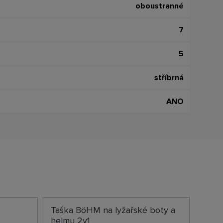
oboustranné
7
5
stříbrná
ANO
M
Taška BöHM na lyžařské boty a
helmu 2v1