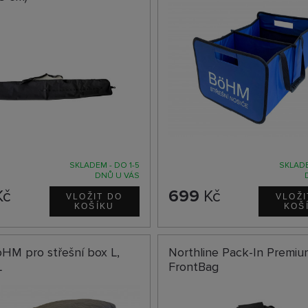
SKLADEM - DO 1-5
SKLADE
DNŮ U VÁS
Kč
699
Kč
HM pro střešní box L,
Northline Pack-In Premiu
L
FrontBag