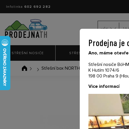
Infolinka
602 692 282
VŠE
Prodejna je 
Ano, máme otevřen
STŘEŠNÍ NOSIČE
STŘEŠNÍ BOXY
NO
Střešní nosiče BöHM 
Střešní box NORTHLINE Family 420 Silver
K Hutím 1074/6
198 00 Praha 9 (Hlou
Vice informací