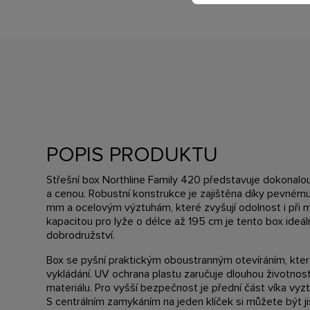
POPIS PRODUKTU
Střešní box Northline Family 420 představuje dokonalo
a cenou. Robustní konstrukce je zajištěna díky pevnému
mm a ocelovým výztuhám, které zvyšují odolnost i při m
kapacitou pro lyže o délce až 195 cm je tento box ideální
dobrodružství.
Box se pyšní praktickým oboustranným otevíráním, kter
vykládání. UV ochrana plastu zaručuje dlouhou životnost
materiálu. Pro vyšší bezpečnost je přední část víka v
S centrálním zamykáním na jeden klíček si můžete být ji