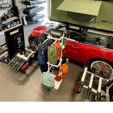
Je nám líto, ale prodej produkt
Prohlédněte podobné prodáv
v kategorii:
Nabízíme vám tyto náhrady
BOXNOR2105CCR
Výrobce:
Kód produktu: