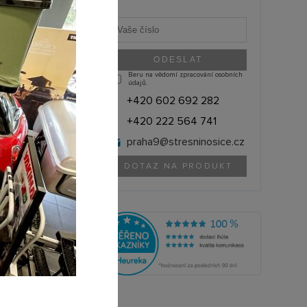
u již skončil.
ané produkty
:
Beru na vědomí zpracování osobních
údajů.
+420 602 692 282
+420 222 564 741
praha9@
stresninosice.cz
DOTAZ NA PRODUKT
NORTHLINE (ČR)
NPB2124CCR