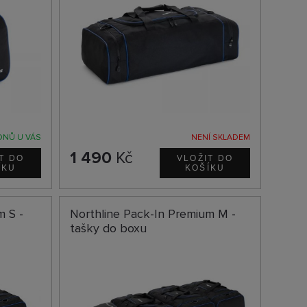
DNŮ U VÁS
NENÍ SKLADEM
1 490
Kč
m S -
Northline Pack-In Premium M -
tašky do boxu