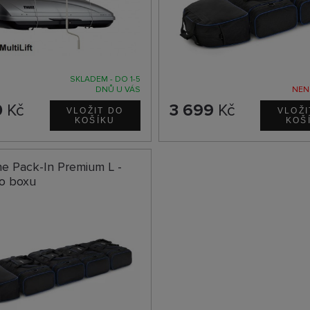
SKLADEM - DO 1-5
DNŮ U VÁS
NEN
0
Kč
3 699
Kč
ne Pack-In Premium L -
do boxu