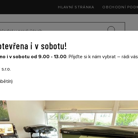
HLAVNÍ STRÁNKA
OBCHODNÍ POD
otevřena i v sobotu!
SEDAČKY DO 
o i v sobotu od 9.00 - 13.00
. Přijďte si k nám vybrat – rádi v
SIČE NA KOLA
DĚTSKÉ KOČÁRKY
THULE
s.r.o.
bětín)
STŘEŠNÍ BOX NORT
FAMILY 420 SILVER
Produkt již nelze