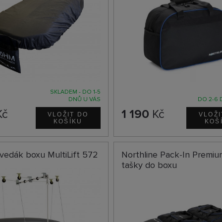
SKLADEM - DO 1-5
DNŮ U VÁS
DO 2-6 
Kč
1 190
Kč
vedák boxu MultiLift 572
Northline Pack-In Premiu
tašky do boxu