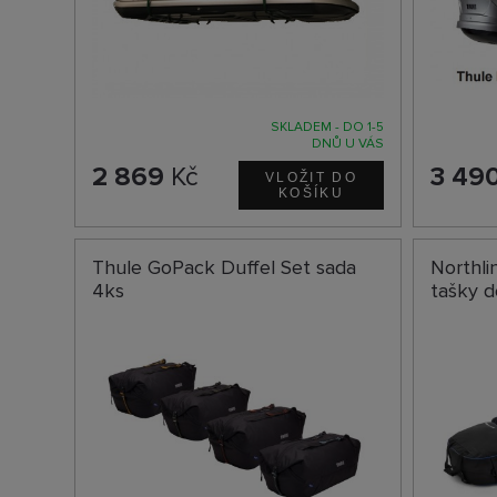
SKLADEM - DO 1-5
DNŮ U VÁS
2 869
Kč
3 49
Thule GoPack Duffel Set sada
Northli
4ks
tašky 