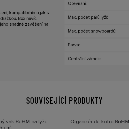
Otevírání:
ení, kompatibilnímu jak s
Max. počet párů lyží:
-drážkou. Box navíc
jeho snadné zavěšení na
Max. počet snowboardů:
Barva:
Centrální zámek:
SOUVISEJÍCÍ PRODUKTY
ný vak BöHM na lyže
Organizér do kufru BöH
5 cm)