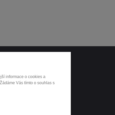
LNÍCH
jší informace o cookies a
 Žádáme Vás tímto o souhlas s