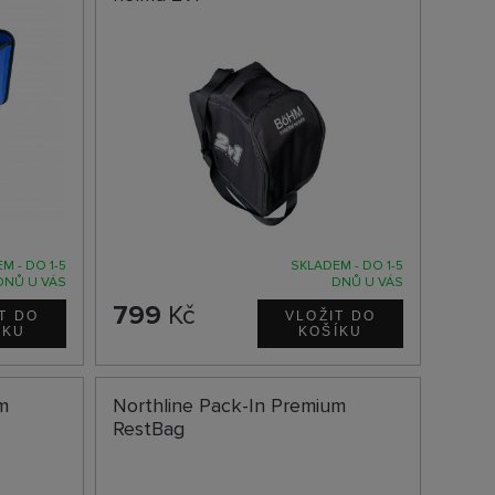
M - DO 1-5
SKLADEM - DO 1-5
DNŮ U VÁS
DNŮ U VÁS
799
Kč
m
Northline Pack-In Premium
RestBag