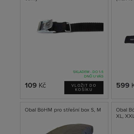
SKLADEM - DO 1-5
DNŮ U VÁS
109
Kč
599
Obal BöHM pro střešní box S, M
Obal Bö
XL, XX