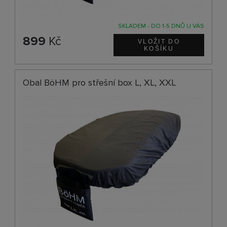
SKLADEM - DO 1-5 DNŮ U VÁS
899
Kč
Obal BöHM pro střešní box L, XL, XXL