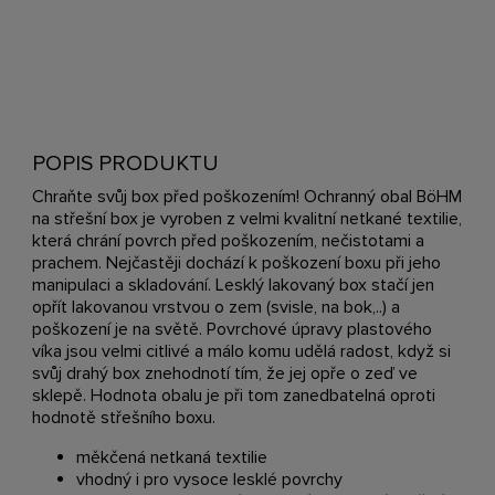
POPIS PRODUKTU
Chraňte svůj box před poškozením! Ochranný obal BöHM
na střešní box je vyroben z velmi kvalitní netkané textilie,
která chrání povrch před poškozením, nečistotami a
prachem. Nejčastěji dochází k poškození boxu při jeho
manipulaci a skladování. Lesklý lakovaný box stačí jen
opřít lakovanou vrstvou o zem (svisle, na bok,..) a
poškození je na světě. Povrchové úpravy plastového
víka jsou velmi citlivé a málo komu udělá radost, když si
svůj drahý box znehodnotí tím, že jej opře o zeď ve
sklepě. Hodnota obalu je při tom zanedbatelná oproti
hodnotě střešního boxu.
měkčená netkaná textilie
vhodný i pro vysoce lesklé povrchy