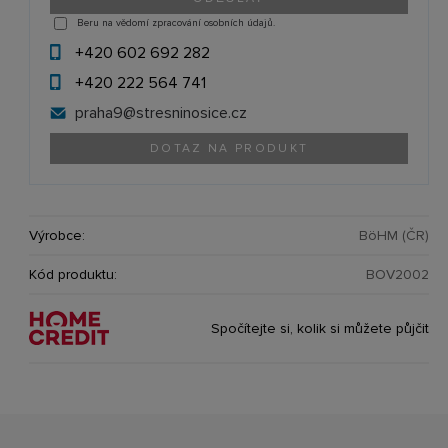
Beru na vědomí zpracování osobních údajů.
+420 602 692 282
+420 222 564 741
praha9@
stresninosice.cz
DOTAZ NA PRODUKT
Výrobce:
BöHM (ČR)
Kód produktu:
BOV2002
Spočítejte si, kolik si můžete půjčit