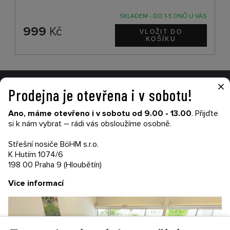
SKLADEM - DO 1-5 DNŮ U VÁS
999
Kč
×
Prodejna je otevřena i v sobotu!
VŠE O NÁKUPU
Ano, máme otevřeno i v sobotu od 9.00 - 13.00
. Přijďte
Garance nákupu
si k nám vybrat – rádi vás obsloužíme osobně.
Obchodní podmínky
Časté dotazy (FAQ)
Střešní nosiče BöHM s.r.o.
Prodejny
K Hutím 1074/6
198 00 Praha 9 (Hloubětín)
PRODEJNATH.CZ
Vice informací
Aktuality
Kontakty
Ochrana soukromí
Cookies nastavení