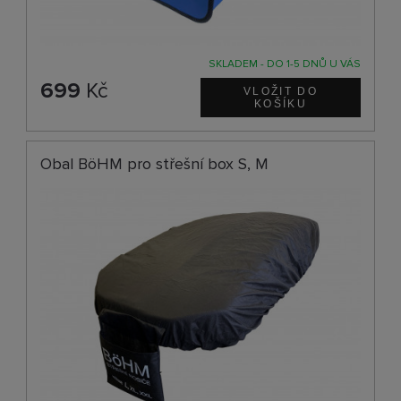
SKLADEM - DO 1-5 DNŮ U VÁS
699
Kč
Obal BöHM pro střešní box S, M