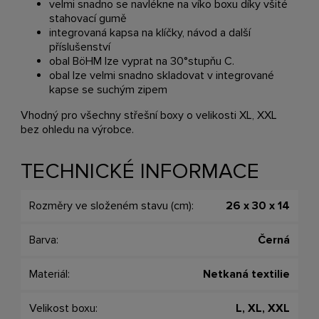
velmi snadno se navlékne na víko boxu díky všité
stahovací gumě
integrovaná kapsa na klíčky, návod a další
příslušenství
obal BöHM lze vyprat na 30°stupňu C.
obal lze velmi snadno skladovat v integrované
kapse se suchým zipem
Vhodný pro všechny střešní boxy o velikosti XL, XXL
bez ohledu na výrobce.
TECHNICKÉ INFORMACE
Rozměry ve složeném stavu (cm):
26 x 30 x 14
Barva:
Černá
Materiál:
Netkaná textilie
Velikost boxu:
L, XL, XXL