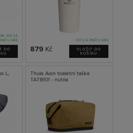
M - DO 1-5
DNŮ U VÁS
DO 2-6 DNŮ U VÁS
879
Kč
x L,
Thule Aion toaletní taška
TATB101 - nutria