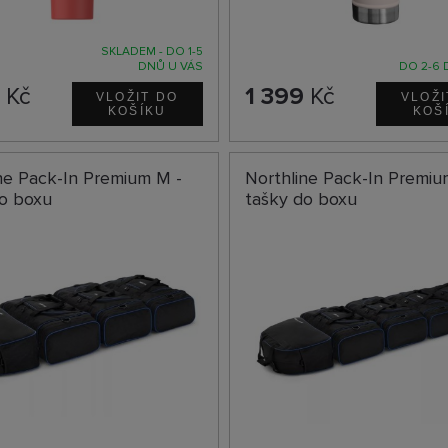
SKLADEM - DO 1-5
DNŮ U VÁS
DO 2-6 
9
Kč
1 399
Kč
ne Pack-In Premium M -
Northline Pack-In Premiu
do boxu
tašky do boxu