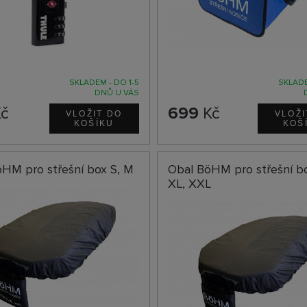
SKLADEM - DO 1-5
SKLADE
DNŮ U VÁS
č
699
Kč
HM pro střešní box S, M
Obal BöHM pro střešní bo
XL, XXL