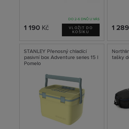
DO 2-6 DNŮ U VÁS
1 190
Kč
1 28
STANLEY Přenosný chladící
Northli
pasivní box Adventure series 15 l
tašky 
Pomelo