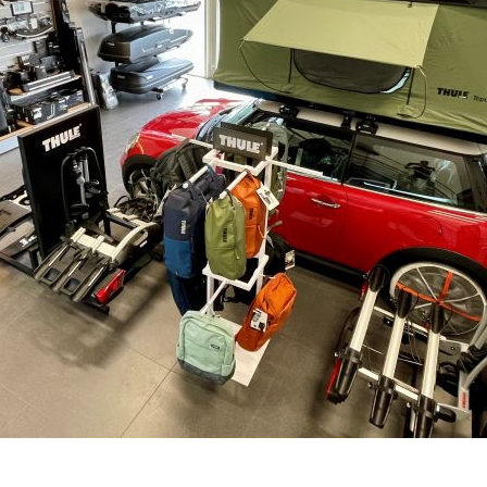
NENÍ SKLADEM
–
+
Výrobce:
Kód produktu:
Spočítejte si, k