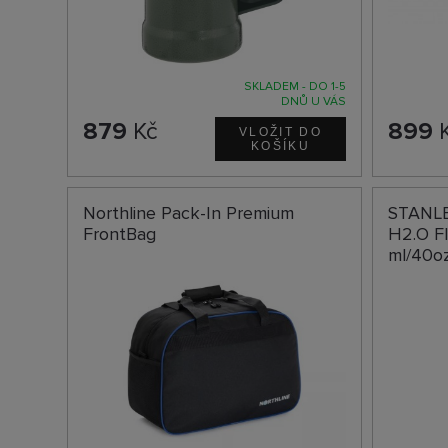
SKLADEM - DO 1-5
DNŮ U VÁS
879
Kč
899
Northline Pack-In Premium
STANLE
FrontBag
H2.O F
ml/40o