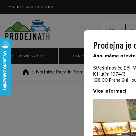
Infolinka
602 692 282
VŠE
Prodejna je 
Ano, máme otevřen
STŘEŠNÍ NOSIČE
STŘEŠNÍ BOXY
NO
Střešní nosiče BöHM 
Northline Pack-In Premium RestBag
K Hutím 1074/6
198 00 Praha 9 (Hlou
Vice informací