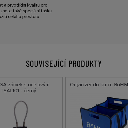
 a prvotřídní kvalitu pro
eznete také speciální tašku
užití celého prostoru
SOUVISEJÍCÍ PRODUKTY
TSA zámek s ocelovým
Organizér do kufru BöH
TSAL101 - černý