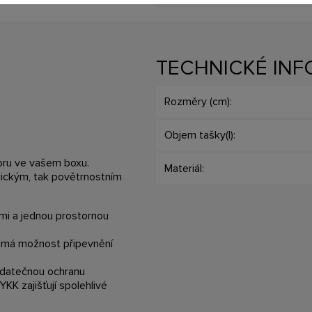
TECHNICKÉ IN
Rozměry (cm):
Objem tašky(l):
toru ve vašem boxu.
Materiál:
nickým, tak povětrnostním
mi a jednou prostornou
a má možnost připevnění
dodatečnou ochranu
YKK zajišťují spolehlivé