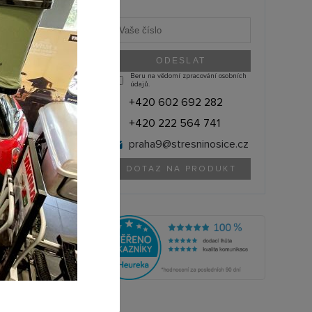
Beru na vědomí zpracování osobních
údajů.
+420 602 692 282
+420 222 564 741
praha9@
stresninosice.cz
DOTAZ NA PRODUKT
NORTHLINE (ČR)
ACCNORRB
olik si můžete půjčit