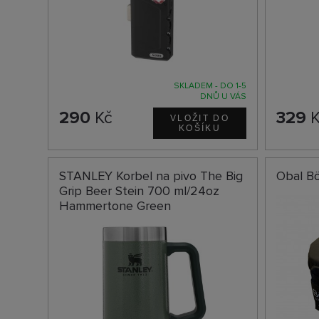
SKLADEM - DO 1-5
DNŮ U VÁS
290
Kč
329
K
STANLEY Korbel na pivo The Big
Obal Bö
Grip Beer Stein 700 ml/24oz
Hammertone Green