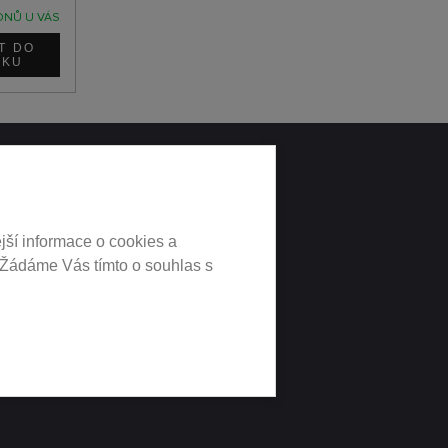
DNŮ U VÁS
LNÍCH
jší informace o cookies a
 Žádáme Vás tímto o souhlas s