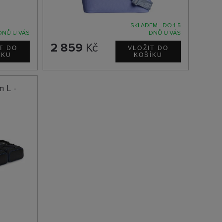
SKLADEM - DO 1-5
DNŮ U VÁS
DNŮ U VÁS
2 859
Kč
m L -