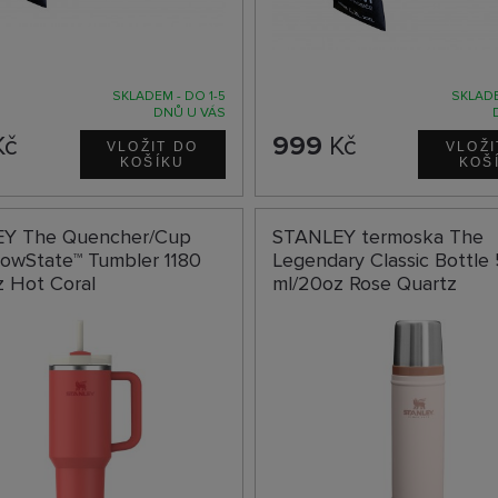
SKLADEM - DO 1-5
SKLADE
DNŮ U VÁS
Kč
999
Kč
Y The Quencher/Cup
STANLEY termoska The
lowState™ Tumbler 1180
Legendary Classic Bottle
z Hot Coral
ml/20oz Rose Quartz