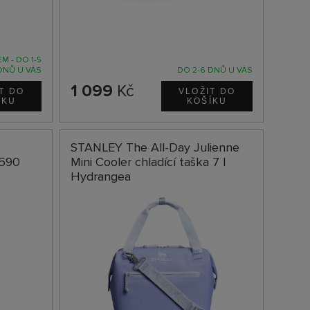
M - DO 1-5
DNŮ U VÁS
DO 2-6 DNŮ U VÁS
1 099
Kč
STANLEY The All-Day Julienne
 590
Mini Cooler chladící taška 7 l
Hydrangea