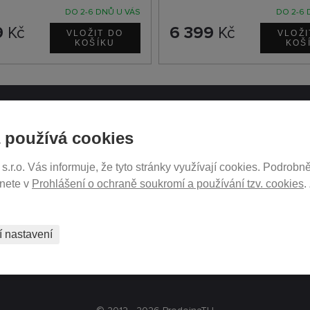
DO 2-6 DNŮ U VÁS
DO 2-6 
9
Kč
6 399
Kč
ATH.CZ
SLEDUJTE NÁS NA SOCIÁ
 používá cookies
SÍTÍCH
r.o. Vás informuje, že tyto stránky využívají cookies. Podrobně
ukromí
znete v
Prohlášení o ochraně soukromí a používání tzv. cookies
.
tavení
PRODEJ NA SPLÁTKY
í nastavení