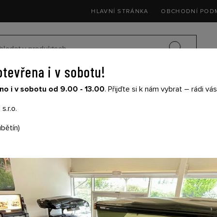
HLAVNÍ STRÁNKA
OBCHODNÍ POD
otevřena i v sobotu!
SEDAČKY DO 
o i v sobotu od 9.00 - 13.00
. Přijďte si k nám vybrat – rádi v
SIČE NA KOLA
DĚTSKÉ KOČÁRKY
THULE
s.r.o.
bětín)
NORTHLINE PACK-I
RESTBAG
Cena s DPH: