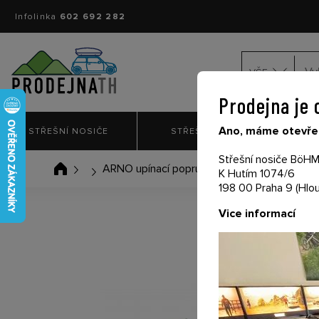
Infolinka
602 692 282
VŠE
Prodejna je 
Ano, máme otevřen
STŘEŠNÍ NOSIČE
STŘEŠNÍ BOXY
NO
Střešní nosiče BöHM 
ARNO upínací popruh 200cm Strong - červ
K Hutím 1074/6
198 00 Praha 9 (Hlou
Vice informací