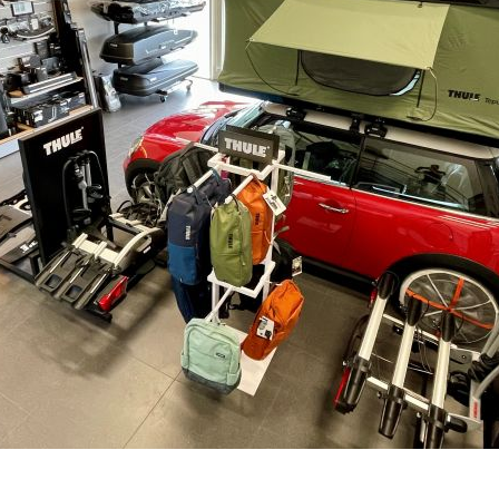
NENÍ SKLADEM
–
+
Výrobce:
Kód produktu:
Spočítejte si, k