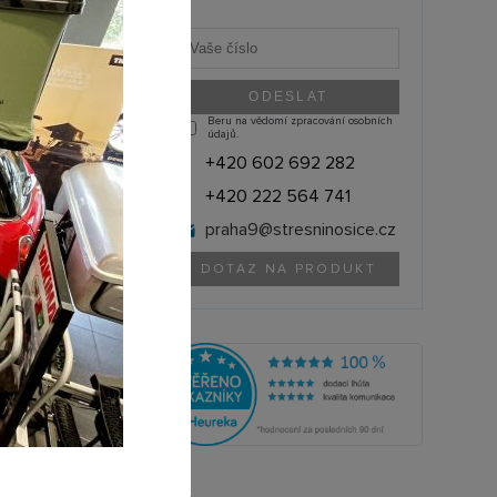
Beru na vědomí zpracování osobních
údajů.
+420 602 692 282
+420 222 564 741
praha9@
stresninosice.cz
DOTAZ NA PRODUKT
ARNO (Švédsko)
13200-6411
olik si můžete půjčit