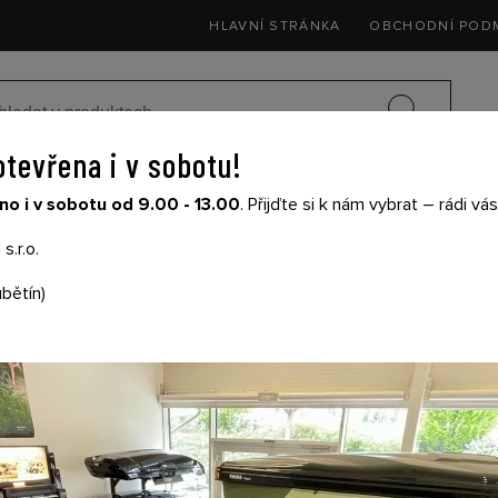
HLAVNÍ STRÁNKA
OBCHODNÍ POD
otevřena i v sobotu!
SEDAČKY DO 
o i v sobotu od 9.00 - 13.00
. Přijďte si k nám vybrat – rádi v
SIČE NA KOLA
DĚTSKÉ KOČÁRKY
THULE
s.r.o.
ený
bětín)
ARNO UPÍNACÍ POP
STRONG - ČERVENÝ
Cena s DPH: