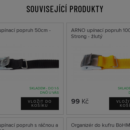
SOUVISEJÍCÍ PRODUKTY
pínací popruh 50cm -
ARNO upínací popruh 10
Strong - žlutý
SKLADEM - DO 1-5
SKLADE
DNŮ U VÁS
č
99
Kč
pínací popruh s ráčnou a
Organizér do kufru BöH