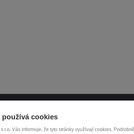
ATH.CZ
SLEDUJTE NÁS NA SOCIÁ
 používá cookies
SÍTÍCH
r.o. Vás informuje, že tyto stránky využívají cookies. Podrobně
ukromí