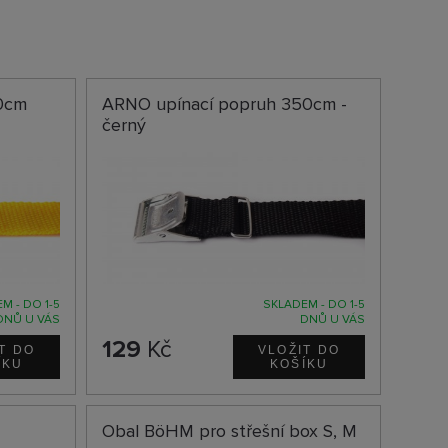
0cm
ARNO upínací popruh 350cm -
černý
M - DO 1-5
SKLADEM - DO 1-5
DNŮ U VÁS
DNŮ U VÁS
129
Kč
M
Obal BöHM pro střešní box S, M