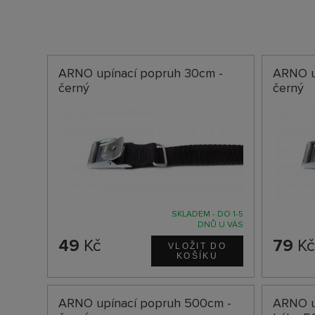
ARNO upínací popruh 30cm -
ARNO u
černý
černý
SKLADEM - DO 1-5
DNŮ U VÁS
49
Kč
79
K
ARNO upínací popruh 500cm -
ARNO u