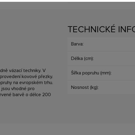
TECHNICKÉ IN
Barva:
Délka (cm):
ně vázací techniky. V
Šířka popruhu (mm):
 provedení kovové přezky.
popruhy na evropském trhu.
Nosnost (kg):
é jsou vhodné pro
rvené barvě o délce 200