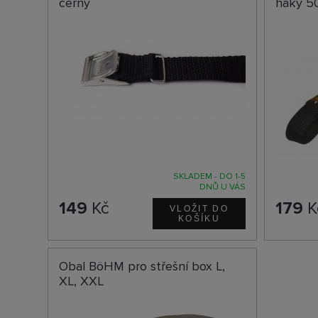
černý
háky 5
SKLADEM - DO 1-5
DNŮ U VÁS
149
Kč
179
K
Obal BöHM pro střešní box L,
XL, XXL