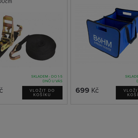
00cm
SKLADEM - DO 1-5
SKLADE
DNŮ U VÁS
č
699
Kč