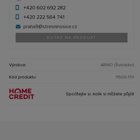
+420 602 692 282
+420 222 564 741
praha9@
stresninosice.cz
DOTAZ NA PRODUKT
Výrobce:
ARNO (Švédsko)
Kód produktu:
11500-1111
Spočítejte si, kolik si můžete půjčit