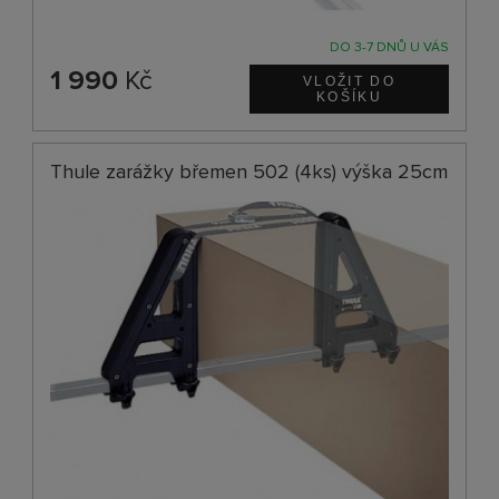
DO 3-7 DNŮ U VÁS
1 990
Kč
Thule zarážky břemen 502 (4ks) výška 25cm