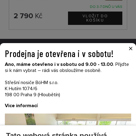
DO 3-7 DNŮ U VÁS
2 790
Kč
×
Prodejna je otevřena i v sobotu!
VŠE O NÁKUPU
Ano, máme otevřeno i v sobotu od 9.00 - 13.00
. Přijďte
Garance nákupu
si k nám vybrat – rádi vás obsloužíme osobně.
Obchodní podmínky
Časté dotazy (FAQ)
Střešní nosiče BöHM s.r.o.
Prodejny
K Hutím 1074/6
198 00 Praha 9 (Hloubětín)
PRODEJNATH.CZ
Vice informací
Aktuality
Kontakty
Ochrana soukromí
Cookies nastavení
Tato webová stránka používá