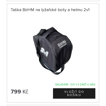
Taška BöHM na lyžařské boty a helmu 2v1
SKLADEM - DO 1-5 DNŮ U VÁS
799
Kč