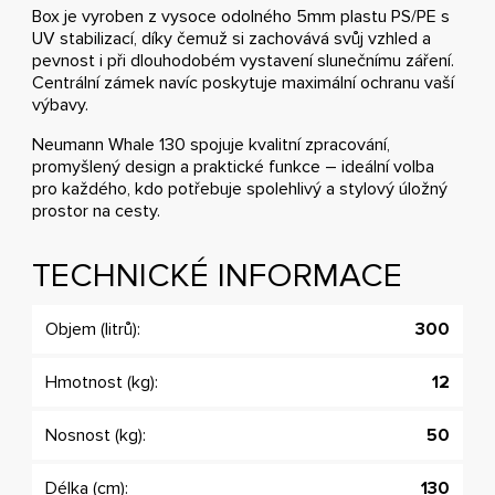
Box je vyroben z vysoce odolného 5mm plastu PS/PE s
UV stabilizací, díky čemuž si zachovává svůj vzhled a
pevnost i při dlouhodobém vystavení slunečnímu záření.
Centrální zámek navíc poskytuje maximální ochranu vaší
výbavy.
Neumann Whale 130 spojuje kvalitní zpracování,
promyšlený design a praktické funkce – ideální volba
pro každého, kdo potřebuje spolehlivý a stylový úložný
prostor na cesty.
TECHNICKÉ INFORMACE
Objem (litrů):
300
Hmotnost (kg):
12
Nosnost (kg):
50
Délka (cm):
130