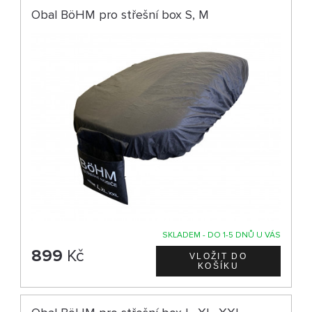
Obal BöHM pro střešní box S, M
SKLADEM - DO 1-5 DNŮ U VÁS
899
Kč