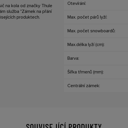
Otevírání:
osič na kola od značky Thule
 Vám služba "Zámek na přání
isejících produktech.
Max. počet párů lyží:
Max. počet snowboardů:
Max.délka lyží (cm):
Barva:
Šířka třmenů (mm):
Centrální zámek:
SOUVISEJÍCÍ PRODUKTY