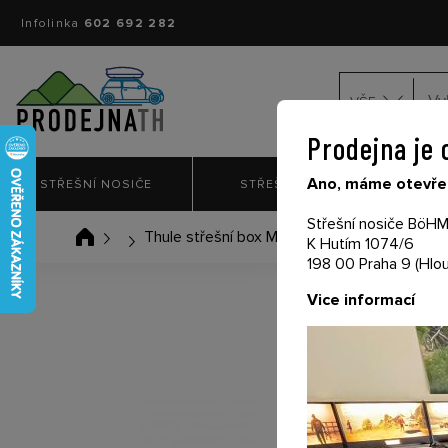
Infolinka
602 692 282
VŠE
Prodejna je 
Ano, máme otevřen
STŘEŠNÍ NOSIČE
STŘEŠNÍ BOXY
NO
Střešní nosiče BöHM 
Thule střešní box Motion XT L černý lesklý
K Hutím 1074/6
198 00 Praha 9 (Hlou
Vice informací