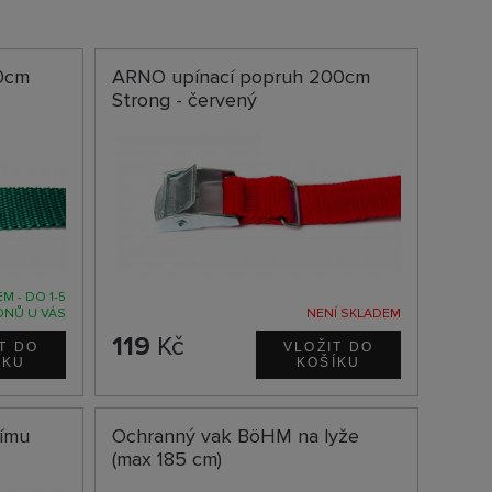
0cm
ARNO upínací popruh 200cm
Strong - červený
M - DO 1-5
DNŮ U VÁS
NENÍ SKLADEM
119
Kč
nímu
Ochranný vak BöHM na lyže
(max 185 cm)