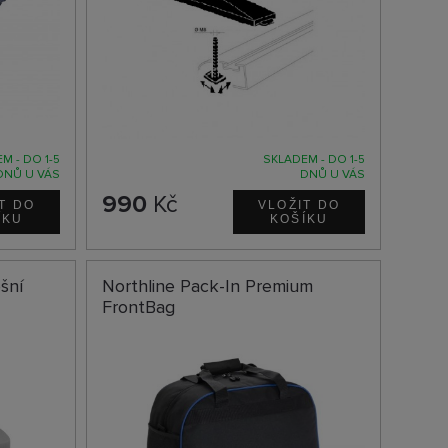
M - DO 1-5
SKLADEM - DO 1-5
DNŮ U VÁS
DNŮ U VÁS
990
Kč
šní
Northline Pack-In Premium
FrontBag