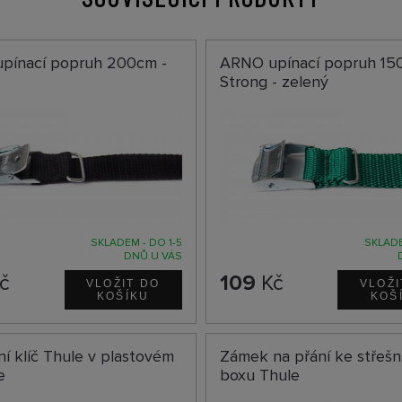
pínací popruh 200cm -
ARNO upínací popruh 15
Strong - zelený
SKLADEM - DO 1-5
SKLADE
DNŮ U VÁS
č
109
Kč
í klíč Thule v plastovém
Zámek na přání ke střeš
e
boxu Thule