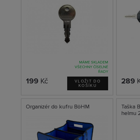
MÁME SKLADEM
VŠECHNY ČÍSELNÉ
ŘADY
199
Kč
289
K
Organizér do kufru BöHM
Taška 
helmu 