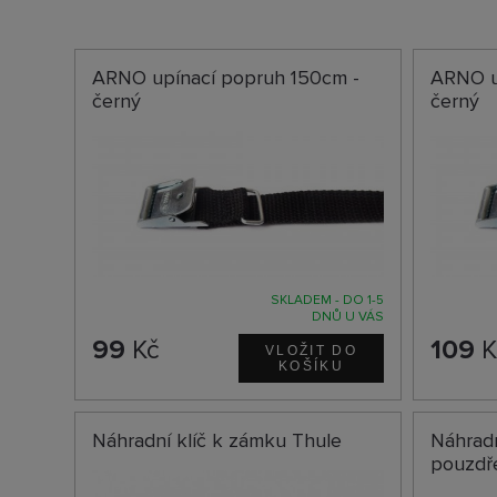
ARNO upínací popruh 150cm -
ARNO u
černý
černý
SKLADEM - DO 1-5
DNŮ U VÁS
99
Kč
109
K
Náhradní klíč k zámku Thule
Náhradn
pouzdř