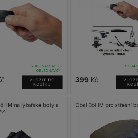
STAČÍ NAPSAT DO
SKLADE
OBJEDNÁVKY...
č
399
Kč
BöHM na lyžařské boty a
Obal BöHM pro střešní b
2v1