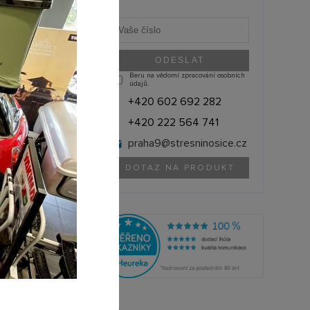
u již skončil.
ané produkty
:
Beru na vědomí zpracování osobních
údajů.
+420 602 692 282
+420 222 564 741
praha9@
stresninosice.cz
DOTAZ NA PRODUKT
THULE (Švédsko)
629701