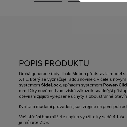
POPIS PRODUKTU
Druhá generace řady Thule Motion představila model s
XT L, který se vyznačuje řadou novinek, v čele s nový
systémem
SideLock
, upínacím systémem
Power-Cli
mm. Díky novému tvaru získá zákazník snadnější přístup 
otevírání zjajistí vylepšené úchyty a oboustranné otevír
Kvalita a moderní provedení jsou zřejmé na první pohled
Váš střešní box můžete naplno využít díky sadě 4 taš
je můžete ZDE.