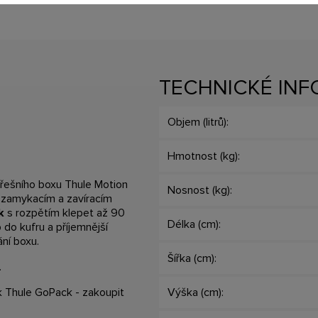
TECHNICKÉ IN
Objem (litrů):
Hmotnost (kg):
třešního boxu Thule Motion
Nosnost (kg):
m zamykacím a zavíracím
ck
s rozpětím klepet až 90
Délka (cm):
do kufru a příjemnější
ání boxu.
Šířka (cm):
.
ek
Thule GoPack - zakoupit
Výška (cm):