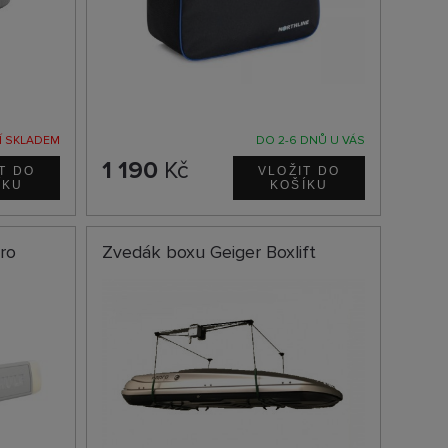
Í SKLADEM
DO 2-6 DNŮ U VÁS
1 190
Kč
pro
Zvedák boxu Geiger Boxlift