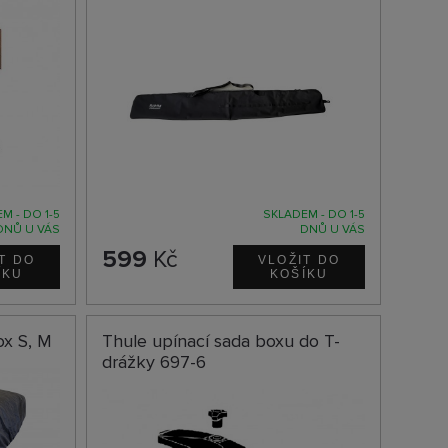
M - DO 1-5
SKLADEM - DO 1-5
DNŮ U VÁS
DNŮ U VÁS
599
Kč
ox S, M
Thule upínací sada boxu do T-
drážky 697-6