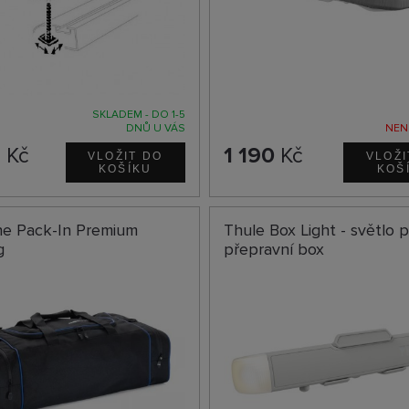
SKLADEM - DO 1-5
DNŮ U VÁS
NEN
9
Kč
1 190
Kč
ne Pack-In Premium
Thule Box Light - světlo 
g
přepravní box