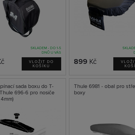
SKLADEM - DO 1-5
SKLADE
DNŮ U VÁS
č
899
Kč
pínací sada boxu do T-
Thule 6981 - obal pro stře
Thule 696-6 pro nosiče
boxy
24mm)