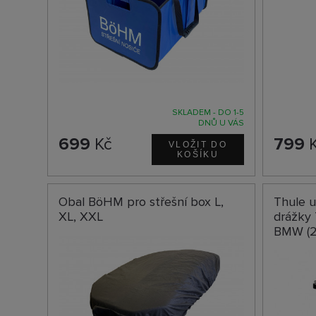
SKLADEM - DO 1-5
DNŮ U VÁS
699
Kč
799
K
Obal BöHM pro střešní box L,
Thule u
XL, XXL
drážky 
BMW (