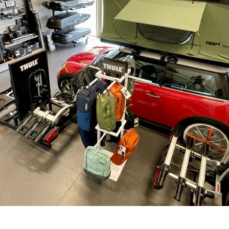
Je nám líto, ale prodej produkt
Prohlédněte podobné prodáv
v kategorii:
Nabízíme vám tyto náhrady
639700
Výrobce:
Kód produktu: