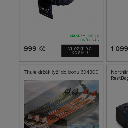
SKLADEM - DO 1-5
DNŮ U VÁS
999
Kč
1 09
Thule držák lyží do boxu 694800
Northli
RestBa