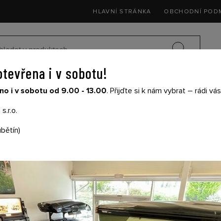
HLAVNÍ STRÁNKA
OBCHODNÍ POD
otevřena i v sobotu!
SEDAČKY DO 
o i v sobotu od 9.00 - 13.00
. Přijďte si k nám vybrat – rádi v
SIČE NA KOLA
DĚTSKÉ KOČÁRKY
THULE
s.r.o.
bětín)
THULE STŘEŠNÍ BOX
L ČERNÝ LESKLÝ
Produkt již nelze