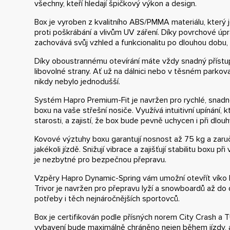
všechny, kteří hledají špičkový výkon a design.
Box je vyroben z kvalitního ABS/PMMA materiálu, který
proti poškrábání a vlivům UV záření. Díky povrchové úpr
zachovává svůj vzhled a funkcionalitu po dlouhou dobu, 
Díky oboustrannému otevírání máte vždy snadný přístu
libovolné strany. Ať už na dálnici nebo v těsném parkov
nikdy nebylo jednodušší.
Systém Hapro Premium-Fit je navržen pro rychlé, snad
boxu na vaše střešní nosiče. Využívá intuitivní upínání, 
starosti, a zajistí, že box bude pevně uchycen i při dlou
Kovové výztuhy boxu garantují nosnost až 75 kg a zaruču
jakékoli jízdě. Snižují vibrace a zajišťují stabilitu boxu p
je nezbytné pro bezpečnou přepravu.
Vzpěry Hapro Dynamic-Spring vám umožní otevřít víko b
Trivor je navržen pro přepravu lyží a snowboardů až do
potřeby i těch nejnáročnějších sportovců.
Box je certifikován podle přísných norem City Crash a
vybavení bude maximálně chráněno nejen během jízdy, ale