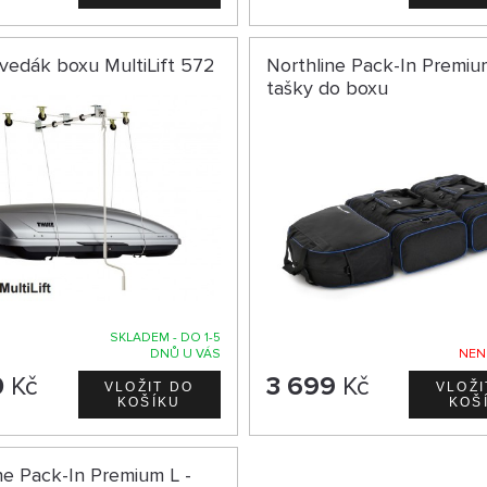
vedák boxu MultiLift 572
Northline Pack-In Premiu
tašky do boxu
SKLADEM - DO 1-5
DNŮ U VÁS
NEN
0
Kč
3 699
Kč
ne Pack-In Premium L -