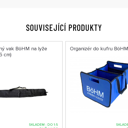
SOUVISEJÍCÍ PRODUKTY
ný vak BöHM na lyže
Organizér do kufru BöH
5 cm)
SKLADEM - DO 1-5
SKLADE