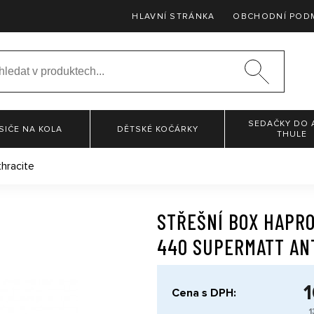
HLAVNÍ STRÁNKA
OBCHODNÍ POD
SEDAČKY DO 
SIČE NA KOLA
DĚTSKÉ KOČÁRKY
THULE
hracite
STŘEŠNÍ BOX HAPRO
440 SUPERMATT AN
1
Cena s DPH:
1