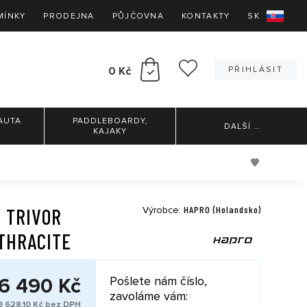
MÍNKY
PRODEJNA
PŮJČOVNA
KONTAKTY
SK
0 Kč
PŘIHLÁSIT
AUTA
PADDLEBOARDY,
DALŠÍ
…
KAJAKY
HAPRO (Holandsko)
 TRIVOR
Výrobce:
THRACITE
6 490 Kč
Pošlete nám číslo,
zavoláme vám:
3 628,10 Kč bez DPH