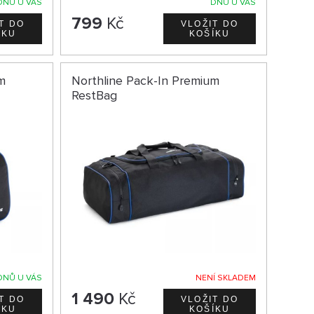
DNŮ U VÁS
DNŮ U VÁS
799
Kč
m
Northline Pack-In Premium
RestBag
DNŮ U VÁS
NENÍ SKLADEM
1 490
Kč