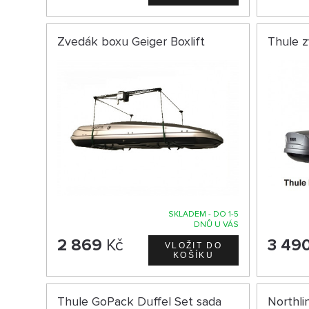
Zvedák boxu Geiger Boxlift
Thule z
SKLADEM - DO 1-5
DNŮ U VÁS
2 869
Kč
3 49
Thule GoPack Duffel Set sada
Northli