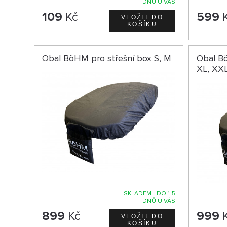
DNŮ U VÁS
109
Kč
599
Obal BöHM pro střešní box S, M
Obal Bö
XL, XX
SKLADEM - DO 1-5
DNŮ U VÁS
899
Kč
999