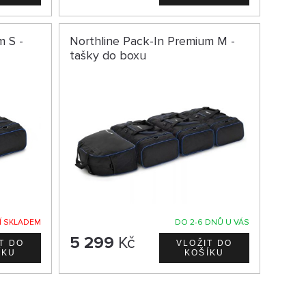
m S -
Northline Pack-In Premium M -
tašky do boxu
Í SKLADEM
DO 2-6 DNŮ U VÁS
5 299
Kč