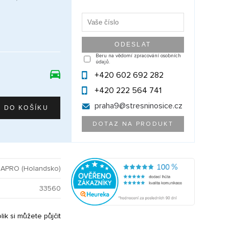
Beru na vědomí zpracování osobních
údajů.
+420 602 692 282
+420 222 564 741
praha9@
stresninosice.cz
DOTAZ NA PRODUKT
APRO (Holandsko)
33560
olik si můžete půjčit