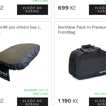
DNŮ U VÁS
Kč
699
Kč
HM pro střešní box L,
Northline Pack-In Premiu
L
FrontBag
SKLADEM - DO 1-5
DNŮ U VÁS
DO 2-6 
Kč
1 190
Kč