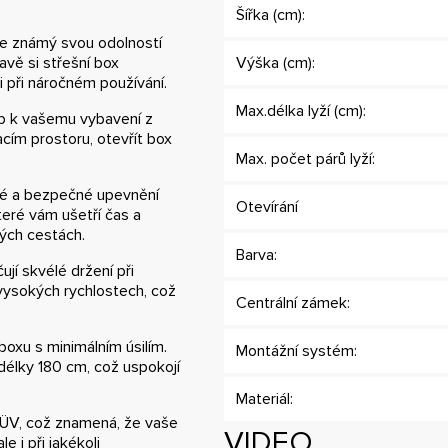
Šířka (cm):
 je známý svou odolností
avě si střešní box
Výška (cm):
i při náročném používání.
Max.délka lyží (cm):
p k vašemu vybavení z
acím prostoru, otevřít box
Max. počet párů lyží:
né a bezpečné upevnění
Otevírání
které vám ušetří čas a
hých cestách.
Barva:
jí skvélé držení při
ři vysokých rychlostech, což
Centrální zámek:
oxu s minimálním úsilím.
Montážní systém:
 délky 180 cm, což uspokojí
Materiál:
 TÜV, což znamená, že vaše
VIDEO
 i při jakékoli