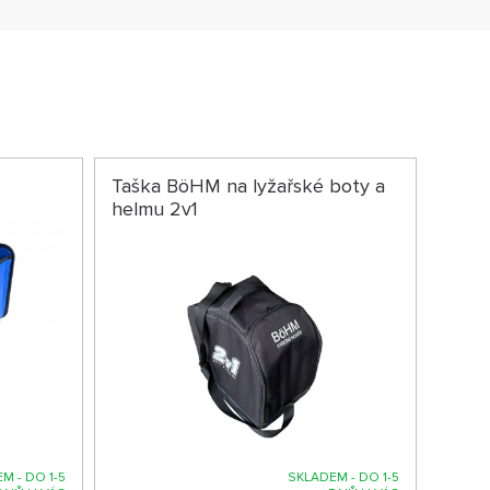
M
Taška BöHM na lyžařské boty a
helmu 2v1
M - DO 1-5
SKLADEM - DO 1-5