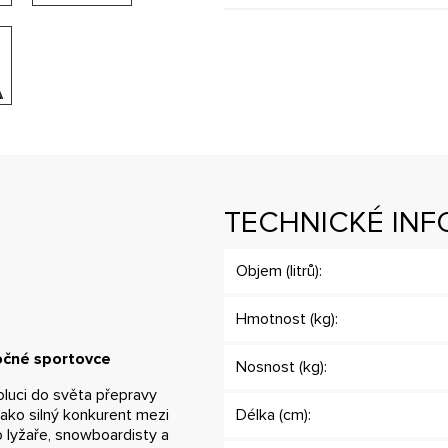
TECHNICKÉ IN
Objem (litrů):
Hmotnost (kg):
ročné sportovce
Nosnost (kg):
voluci do světa přepravy
jako silný konkurent mezi
Délka (cm):
 lyžaře, snowboardisty a