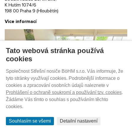
1 780
Kč
K Hutím 1074/6
198 00 Praha 9 (Hloubětín)
Vice informací
Adaptér pro uchycení dětské sedačky Glide /
Urban Glide
Tato webová stránka používá
cookies
Společnost Střešní nosiče BöHM s.r.o. Vás informuje, že
tyto stránky využívají cookies. Podrobnější informace o
cookies a zpracování osobních údajů naleznete v
Prohlášení o ochraně soukromí a používání tzv. cookies
.
Žádáme Vás tímto o souhlas s používáním těchto
cookies.
Souhlasím se všemi
Detailní nastavení
SKLADEM - DO 1-5 DNŮ U VÁS