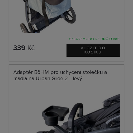
SKLADEM - DO 1-5 DNŮ U VÁS
339
Kč
Adaptér BöHM pro uchycení stolečku a
madla na Urban Glide 2 - levý