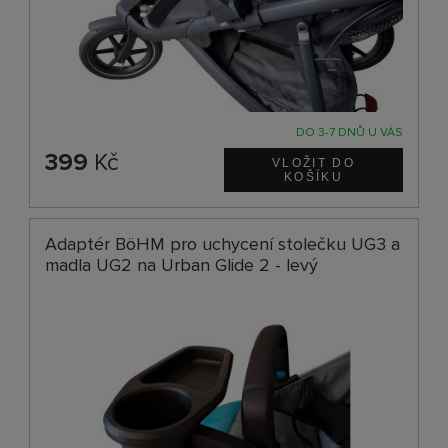
DO 3-7 DNŮ U VÁS
399
Kč
Adaptér BöHM pro uchycení stolečku UG3 a
madla UG2 na Urban Glide 2 - levý