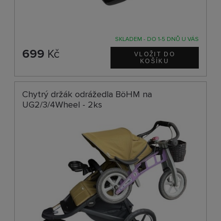
SKLADEM - DO 1-5 DNŮ U VÁS
699
Kč
Chytrý držák odrážedla BöHM na
UG2/3/4Wheel - 2ks