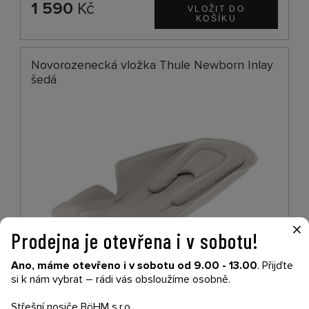
1 590
Kč
Novorozenecká vložka Thule Newborn Inlay
šedá
×
Prodejna je otevřena i v sobotu!
Ano, máme otevřeno i v sobotu od 9.00 - 13.00
. Přijďte
si k nám vybrat – rádi vás obsloužíme osobně.
SKLADEM - DO 1-5 DNŮ U VÁS
Střešní nosiče BöHM s.r.o.