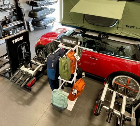
Cena s DPH:
2
NENÍ SKLADEM
–
+
Výrobce:
Kód produktu: