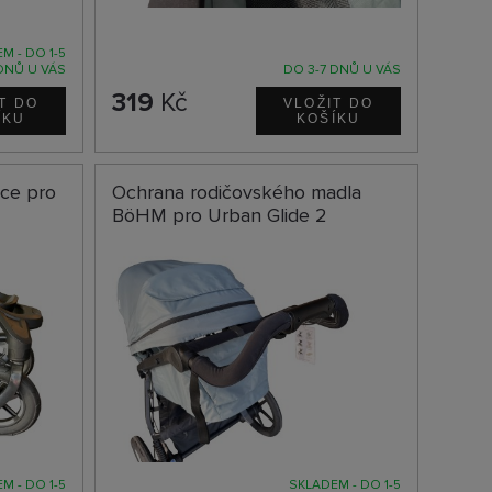
M - DO 1-5
DNŮ U VÁS
DO 3-7 DNŮ U VÁS
319
Kč
ce pro
Ochrana rodičovského madla
BöHM pro Urban Glide 2
M - DO 1-5
SKLADEM - DO 1-5