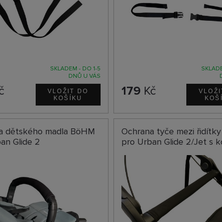
SKLADEM - DO 1-5
SKLADE
DNŮ U VÁS
č
179
Kč
a dětského madla BöHM
Ochrana tyče mezi řidít
an Glide 2
pro Urban Glide 2/Jet s 