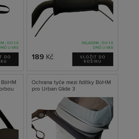
M - DO 1-5
SKLADEM - DO 1-5
DNŮ U VÁS
DNŮ U VÁS
189
Kč
ky BöHM
Ochrana tyče mezi řidítky BöHM
korbou
pro Urban Glide 3