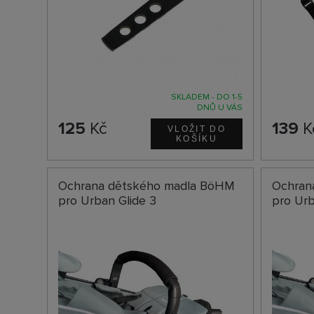
SKLADEM - DO 1-5
DNŮ U VÁS
125
Kč
139
K
Ochrana dětského madla BöHM
Ochran
pro Urban Glide 3
pro Urb