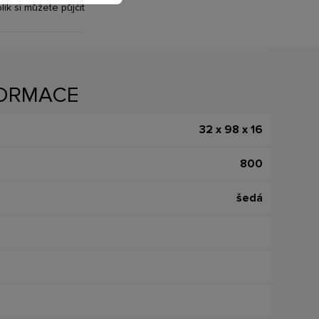
olik si můžete půjčit
FORMACE
32 x 98 x 16
800
šedá