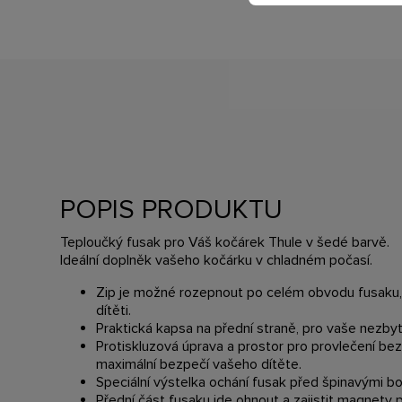
POPIS PRODUKTU
Teploučký fusak pro Váš kočárek Thule v šedé barvě.
Ideální doplněk vašeho kočárku v chladném počasí.
Zip je možné rozepnout po celém obvodu fusaku,
dítěti.
Praktická kapsa na přední straně, pro vaše nezbyt
Protiskluzová úprava a prostor pro provlečení be
maximální bezpečí vašeho dítěte.
Speciální výstelka ochání fusak před špinavými bo
Přední část fusaku jde ohnout a zajistit magnety pr