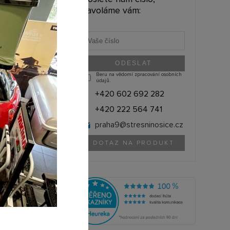
3 190 Kč
zavoláme vám:
 636,36 Kč bez DPH
Beru na vědomí zpracování osobních
údajů.
+420 602 692 282
+420 222 564 741
praha9@
stresninosice.cz
DOTAZ NA PRODUKT
THULE (Švédsko)
11200324