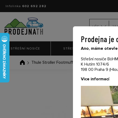
Infolinka
602 692 282
VŠE
Prodejna je 
Ano, máme otevřen
STŘEŠNÍ NOSIČE
STŘEŠNÍ BOXY
NO
Střešní nosiče BöHM 
Thule Stroller Footmuff - fusak do kočárku šed
K Hutím 1074/6
198 00 Praha 9 (Hlou
Vice informací