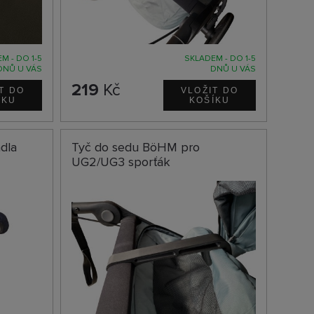
M - DO 1-5
SKLADEM - DO 1-5
DNŮ U VÁS
DNŮ U VÁS
219
Kč
dla
Tyč do sedu BöHM pro
UG2/UG3 sporťák