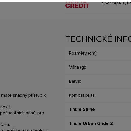
Spočítejte si, k
TECHNICKÉ IN
Rozměry (cm):
Váha (g):
Barva:
 máte snadný přístup k
Kompatibilita:
nosti.
Thule Shine
zpečnostních pásů, pro
Thule Urban Glide 2
tami.
o lepší regulaci teploty.