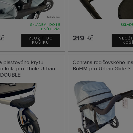
SKLADEM - DO 1-5
SKLADE
DNŮ U VÁS
č
219
Kč
a plastového krytu
Ochrana rodičovského ma
o kola pro Thule Urban
BöHM pro Urban Glide 3
2 DOUBLE