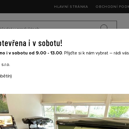
HLAVNÍ STRÁNKA
OBCHODNÍ POD
otevřena i v sobotu!
SEDAČKY DO 
o i v sobotu od 9.00 - 13.00
. Přijďte si k nám vybrat – rádi v
SIČE NA KOLA
DĚTSKÉ KOČÁRKY
THULE
s.r.o.
á Melange
bětín)
THULE STROLLER F
FUSAK DO KOČÁRKU
MELANGE