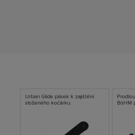
Urban Glide pásek k zajištění
Prodlo
složeného kočárku
BöHM p