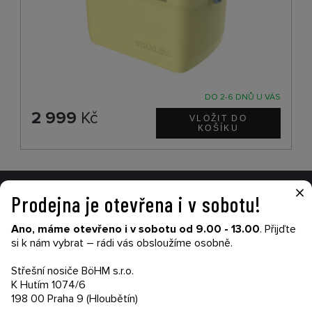
DO 2-6 DNŮ U VÁS
2 999
Kč
×
Prodejna je otevřena i v sobotu!
VŠE O NÁKUPU
Ano, máme otevřeno i v sobotu od 9.00 - 13.00
. Přijďte
Garance nákupu
si k nám vybrat – rádi vás obsloužíme osobně.
Obchodní podmínky
Časté dotazy (FAQ)
Střešní nosiče BöHM s.r.o.
Prodejny
K Hutím 1074/6
198 00 Praha 9 (Hloubětín)
PRODEJNATH.CZ