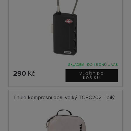
SKLADEM - DO 1-5 DNŮ U VÁS
290
Kč
Thule kompresní obal velký TCPC202 - bílý