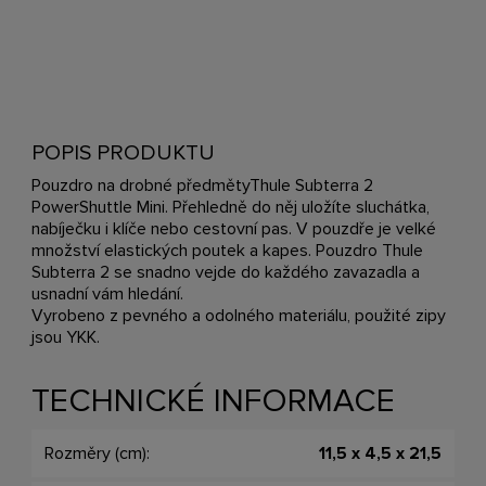
POPIS PRODUKTU
Pouzdro na drobné předmětyThule Subterra 2
PowerShuttle Mini. Přehledně do něj uložíte sluchátka,
nabíječku i klíče nebo cestovní pas. V pouzdře je velké
množství elastických poutek a kapes. Pouzdro Thule
Subterra 2 se snadno vejde do každého zavazadla a
usnadní vám hledání.
Vyrobeno z pevného a odolného materiálu, použité zipy
jsou YKK.
TECHNICKÉ INFORMACE
Rozměry (cm):
11,5 x 4,5 x 21,5