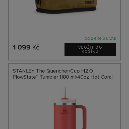
DO 2-6 DNŮ U VÁS
1 099
Kč
STANLEY The Quencher/Cup H2.O
FlowState™ Tumbler 1180 ml/40oz Hot Coral