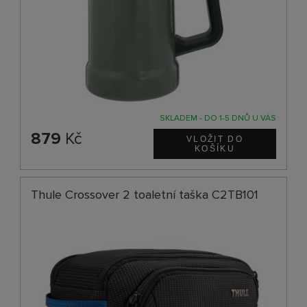
SKLADEM - DO 1-5 DNŮ U VÁS
879
Kč
Thule Crossover 2 toaletní taška C2TB101