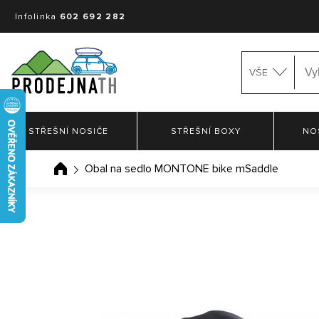
Infolinka
602 692 282
VŠE
STŘEŠNÍ NOSIČE
STŘEŠNÍ BOXY
NO
Obal na sedlo MONTONE bike mSaddle