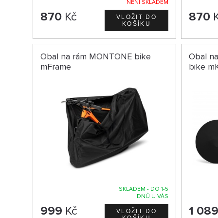
NENÍ SKLADEM
870
Kč
870
K
Obal na rám MONTONE bike
Obal n
mFrame
bike mK
SKLADEM - DO 1-5
DNŮ U VÁS
999
Kč
1 08