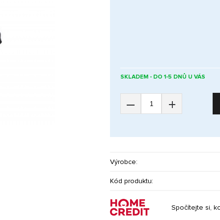
SKLADEM - DO 1-5 DNŮ U VÁS
–
+
Výrobce:
Kód produktu:
Spočítejte si, k