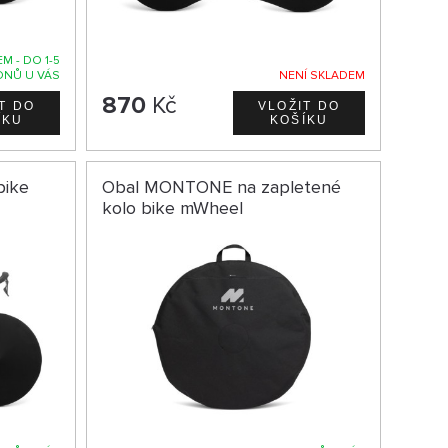
M - DO 1-5
DNŮ U VÁS
NENÍ SKLADEM
870
Kč
bike
Obal MONTONE na zapletené
kolo bike mWheel