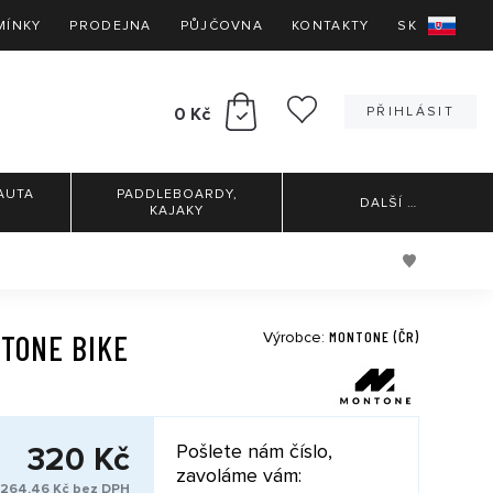
MÍNKY
PRODEJNA
PŮJČOVNA
KONTAKTY
SK
0 Kč
PŘIHLÁSIT
AUTA
PADDLEBOARDY,
DALŠÍ
…
KAJAKY
MONTONE (ČR)
TONE BIKE
Výrobce:
320 Kč
Pošlete nám číslo,
zavoláme vám:
264,46 Kč bez DPH