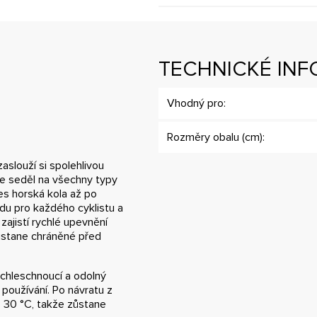
TECHNICKÉ IN
Vhodný pro:
Rozměry obalu (cm):
zaslouží si spolehlivou
le seděl na všechny typy
řes horská kola až po
vdu pro každého cyklistu a
zajistí rychlé upevnění
zůstane chráněné před
ychleschnoucí a odolný
 používání. Po návratu z
o 30 °C, takže zůstane