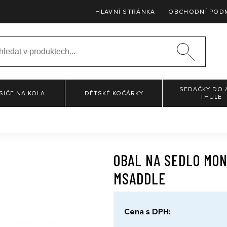
HLAVNÍ STRÁNKA
OBCHODNÍ POD
SEDAČKY DO 
SIČE NA KOLA
DĚTSKÉ KOČÁRKY
THULE
OBAL NA SEDLO MON
MSADDLE
Cena s DPH: