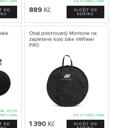
DNŮ U VÁS
DO 3-7 DNŮ U VÁS
889
Kč
bike
Obal polstrovaný Montone na
zapletené kolo bike mWheel
PRO
M - DO 1-5
DNŮ U VÁS
DO 3-7 DNŮ U VÁS
1 390
Kč