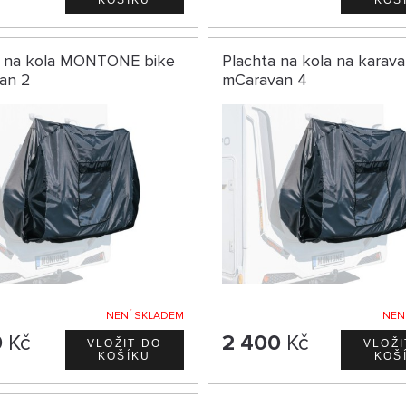
a na kola MONTONE bike
Plachta na kola na karava
an 2
mCaravan 4
NENÍ SKLADEM
NEN
0
Kč
2 400
Kč