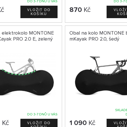
DO 3-7 DNŮ U VÁS
DO 3-7 
č
870
Kč
a elektrokolo MONTONE
Obal na kolo MONTONE 
ayak PRO 2.0 E, zelený
mKayak PRO 2.0, šedý
SKLADE
DO 3-7 DNŮ U VÁS
9
Kč
1 090
Kč