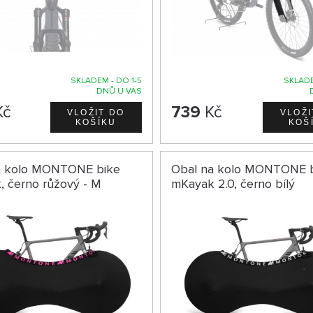
SKLADEM - DO 1-5
SKLADE
DNŮ U VÁS
Kč
739
Kč
a kolo MONTONE bike
Obal na kolo MONTONE 
 černo růžový - M
mKayak 2.0, černo bílý