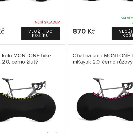
SKLADE
NENÍ SKLADEM
č
870
Kč
a kolo MONTONE bike
Obal na kolo MONTONE 
2.0, černo žlutý
mKayak 2.0, černo růžový