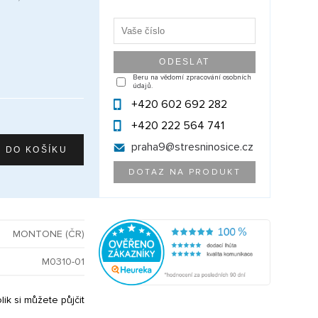
Beru na vědomí zpracování osobních
údajů.
+420 602 692 282
+420 222 564 741
praha9@
stresninosice.cz
DOTAZ NA PRODUKT
MONTONE (ČR)
M0310-01
olik si můžete půjčit