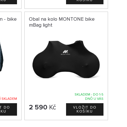
n - bike
Obal na kolo MONTONE bike
mBag light
SKLADEM - DO 1-5
Í SKLADEM
DNŮ U VÁS
2 590
Kč