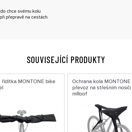
kdo chce svému kolu
 při přepravě na cestách.
SOUVISEJÍCÍ PRODUKTY
a řídítka MONTONE bike
Ochrana kola MONTONE 
el
převoz na střešním nosiči
mRoof