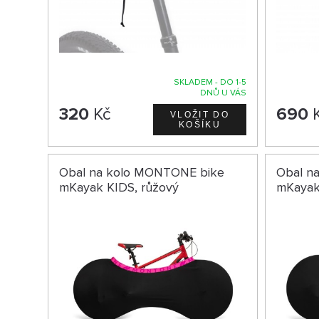
SKLADEM - DO 1-5
DNŮ U VÁS
320
Kč
690
Obal na kolo MONTONE bike
Obal n
mKayak KIDS, růžový
mKayak,