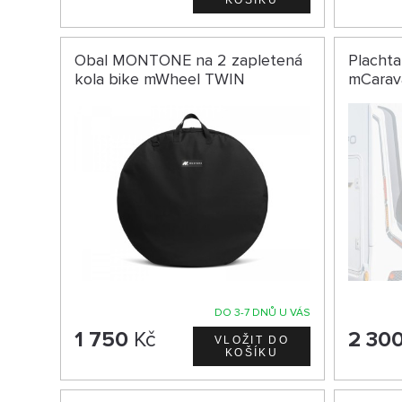
Obal MONTONE na 2 zapletená
Placht
kola bike mWheel TWIN
mCarav
DO 3-7 DNŮ U VÁS
1 750
Kč
2 30