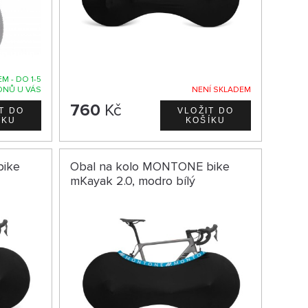
M - DO 1-5
DNŮ U VÁS
NENÍ SKLADEM
760
Kč
bike
Obal na kolo MONTONE bike
mKayak 2.0, modro bílý