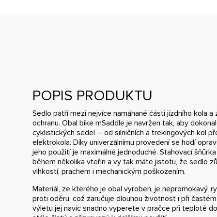
POPIS PRODUKTU
Sedlo patří mezi nejvíce namáhané části jízdního kola a 
ochranu. Obal bike mSaddle je navržen tak, aby dokona
cyklistických sedel – od silničních a trekingových kol p
elektrokola. Díky univerzálnímu provedení se hodí opra
jeho použití je maximálně jednoduché. Stahovací šňůrka 
během několika vteřin a vy tak máte jistotu, že sedlo 
vlhkostí, prachem i mechanickým poškozením.
Materiál, ze kterého je obal vyroben, je nepromokavý, r
proti oděru, což zaručuje dlouhou životnost i při častém
výletu jej navíc snadno vyperete v pračce při teplotě d