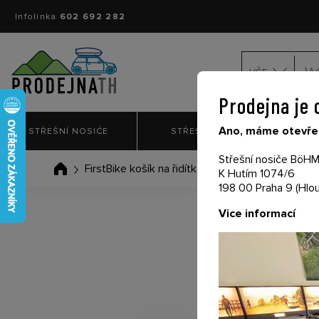
Infolinka
602 692 282
VŠE
Prodejna je 
Ano, máme otevřen
STŘEŠNÍ NOSIČE
STŘEŠNÍ BOXY
NO
Střešní nosiče BöHM 
FirstBike košík na řidítka červený
K Hutím 1074/6
198 00 Praha 9 (Hlou
Vice informací