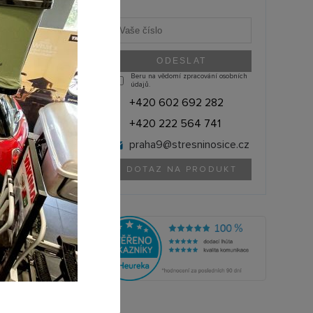
Beru na vědomí zpracování osobních
údajů.
+420 602 692 282
+420 222 564 741
praha9@
stresninosice.cz
DOTAZ NA PRODUKT
FirstBike
FB_BR
olik si můžete půjčit