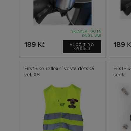
SKLADEM - DO 1-5
DNŮ U VÁS
189
Kč
189
K
FirstBike reflexní vesta dětská
FirstBi
vel. XS
sedla