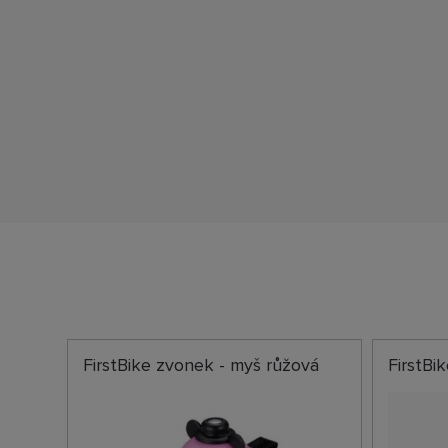
FirstBike zvonek - myš růžová
FirstBi