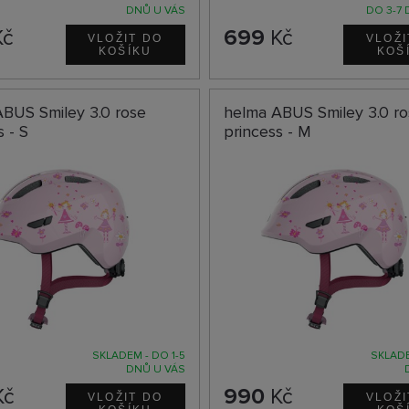
DNŮ U VÁS
DO 3-7 
č
699
Kč
BUS Smiley 3.0 rose
helma ABUS Smiley 3.0 r
s - S
princess - M
SKLADEM - DO 1-5
SKLADE
DNŮ U VÁS
Kč
990
Kč