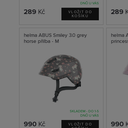
DNŮ U VÁS
289
Kč
289
K
helma ABUS Smiley 3.0 grey
helma A
horse přilba - M
princes
SKLADEM - DO 1-5
DNŮ U VÁS
990
Kč
990