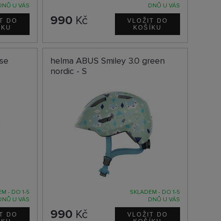
DNŮ U VÁS
DNŮ U VÁS
990
Kč
ose
helma ABUS Smiley 3.0 green
nordic - S
M - DO 1-5
SKLADEM - DO 1-5
DNŮ U VÁS
DNŮ U VÁS
990
Kč