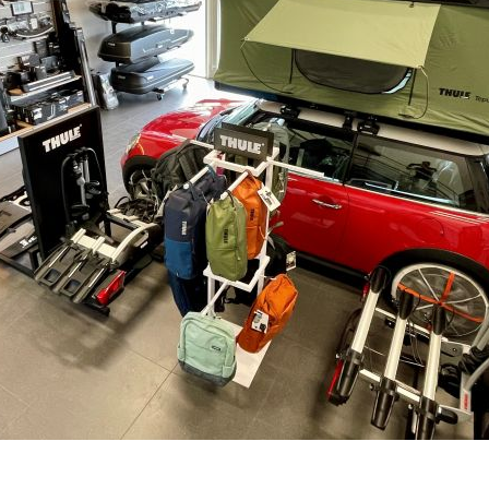
SKLADEM - DO 1-5 DNŮ U VÁS
–
+
Výrobce:
Kód produktu:
Spočítejte si, k