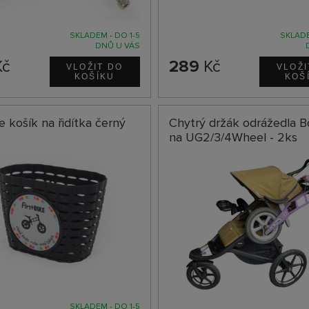
SKLADEM - DO 1-5
SKLADE
DNŮ U VÁS
č
289
Kč
ke košík na řidítka černý
Chytrý držák odrážedla
na UG2/3/4Wheel - 2ks
SKLADEM - DO 1-5