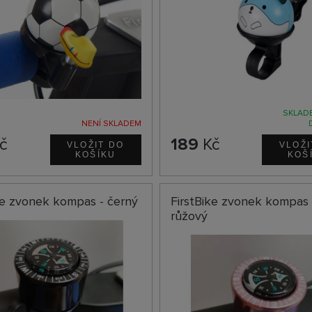
SKLADE
NENÍ SKLADEM
č
189
Kč
ke zvonek kompas - černý
FirstBike zvonek kompas 
růžový