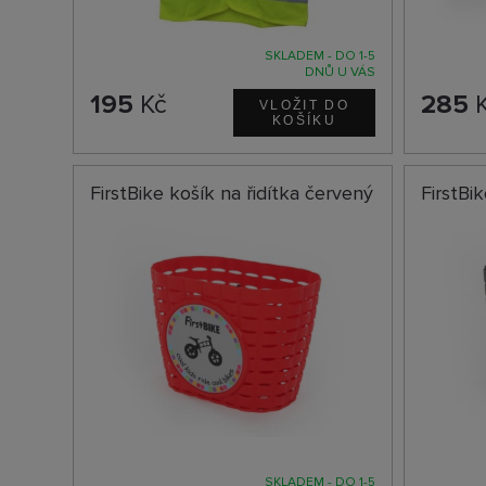
SKLADEM - DO 1-5
DNŮ U VÁS
195
Kč
285
K
FirstBike košík na řidítka červený
FirstBi
SKLADEM - DO 1-5