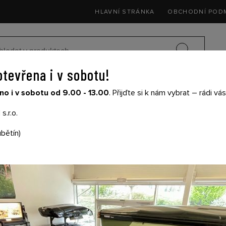
HLAVNÍ STRÁNKA
OBCHODNÍ POD
otevřena i v sobotu!
SEDAČKY DO 
o i v sobotu od 9.00 - 13.00
. Přijďte si k nám vybrat – rádi v
SIČE NA KOLA
DĚTSKÉ KOČÁRKY
THULE
s.r.o.
bětín)
FIRSTBIKE KOŠÍK N
ČERVENÝ
Cena s DPH: