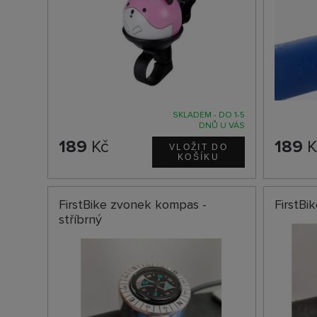
SKLADEM - DO 1-5
DNŮ U VÁS
189
Kč
189
K
FirstBike zvonek kompas -
FirstBi
stříbrný