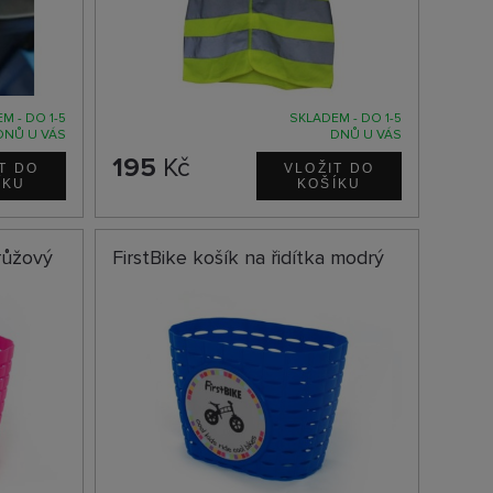
M - DO 1-5
SKLADEM - DO 1-5
DNŮ U VÁS
DNŮ U VÁS
195
Kč
 růžový
FirstBike košík na řidítka modrý