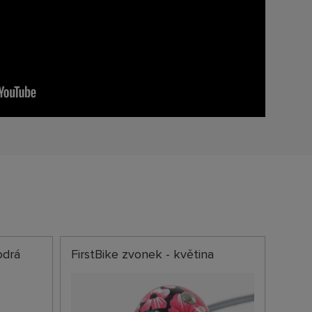
odrá
FirstBike zvonek - květina