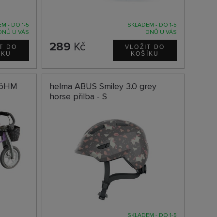
M - DO 1-5
SKLADEM - DO 1-5
DNŮ U VÁS
DNŮ U VÁS
289
Kč
 BöHM
helma ABUS Smiley 3.0 grey
horse přilba - S
SKLADEM - DO 1-5