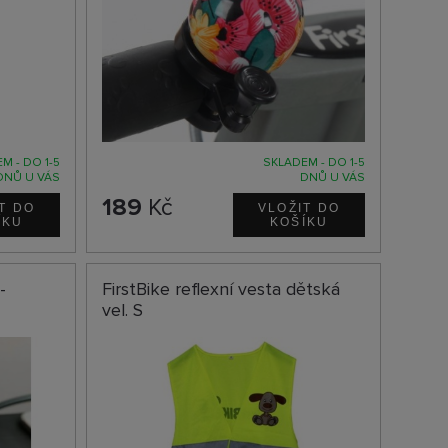
M - DO 1-5
SKLADEM - DO 1-5
DNŮ U VÁS
DNŮ U VÁS
189
Kč
-
FirstBike reflexní vesta dětská
vel. S