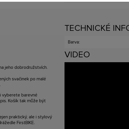
TECHNICKÉ IN
Barva:
VIDEO
na jeho dobrodružstvích.
bených svačinek po malé
.
 si vyberete barevné
pis. Košík tak může být
en praktický, ale i stylový
ážedle FirstBIKE.