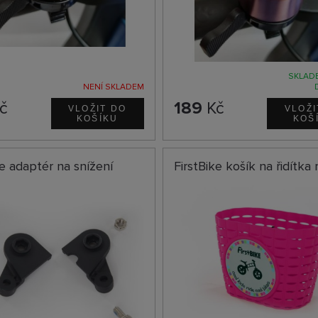
SKLADE
NENÍ SKLADEM
č
189
Kč
ke adaptér na snížení
FirstBike košík na řidítka