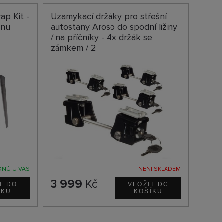
ap Kit -
Uzamykací držáky pro střešní
anu
autostany Aroso do spodní ližiny
/ na příčníky - 4x držák se
zámkem / 2
DNŮ U VÁS
NENÍ SKLADEM
3 999
Kč