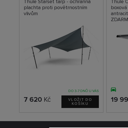
Thule Starset tarp - ochranná
Thule O
plachta proti povětrnostním
boxová
vlivům
antrac
ZDAR
DO 3-7 DNŮ U VÁS
7 620
Kč
19 9