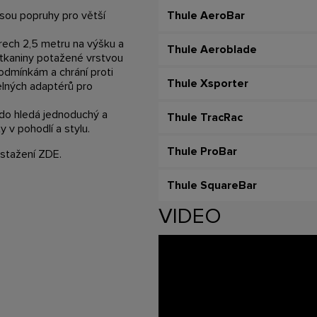
 jsou popruhy pro větší
Thule AeroBar
rech 2,5 metru na výšku a
Thule Aeroblade
é tkaniny potažené vrstvou
odmínkám a chrání proti
Thule Xsporter
elných adaptérů pro
kdo hledá jednoduchý a
Thule TracRac
y v pohodlí a stylu.
Thule ProBar
 stažení
ZDE
.
Thule SquareBar
VIDEO