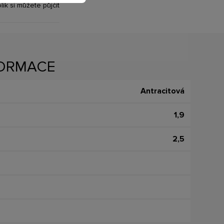
olik si můžete půjčit
FORMACE
Antracitová
1,9
2,5