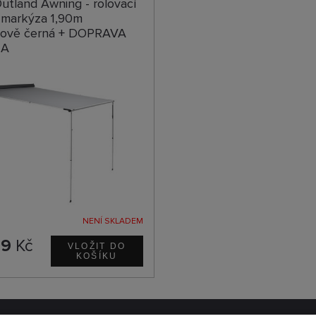
utland Awning - rolovací
 markýza 1,90m
itově černá + DOPRAVA
MA
NENÍ SKLADEM
99
Kč