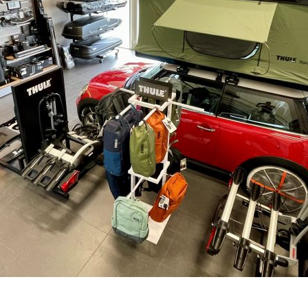
1
Cena s DPH:
1
OČEKÁVÁME KONCEM ZÁŘÍ 2026
DOPRAVA: ZDARMA PO ČR
–
+
Výrobce:
Kód produktu: