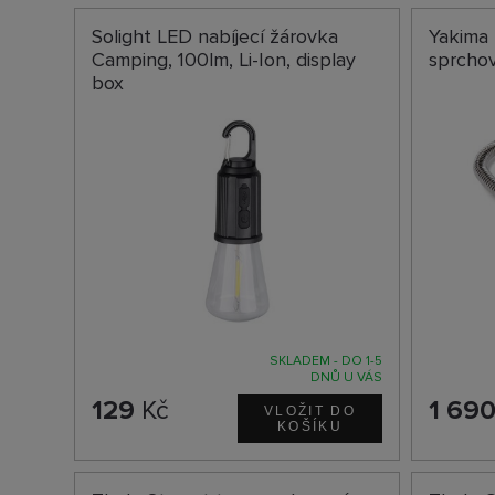
Solight LED nabíjecí žárovka
Yakima
Camping, 100lm, Li-Ion, display
sprchov
box
SKLADEM - DO 1-5
DNŮ U VÁS
129
Kč
1 69