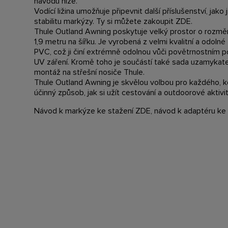
návodu níže.
Vodící ližina umožňuje připevnit další příslušenství, jako
stabilitu markýzy. Ty si můžete zakoupit
ZDE
.
Thule Outland Awning poskytuje velký prostor o rozmě
1,9 metru na šířku. Je vyrobená z velmi kvalitní a odoln
PVC, což ji činí extrémně odolnou vůči povětrnostním p
UV záření. Kromě toho je součástí také sada uzamykat
montáž na střešní nosiče Thule.
Thule Outland Awning je skvělou volbou pro každého, 
účinný způsob, jak si užít cestování a outdoorové aktivit
Návod k markýze ke stažení
ZDE
, návod k adaptéru ke