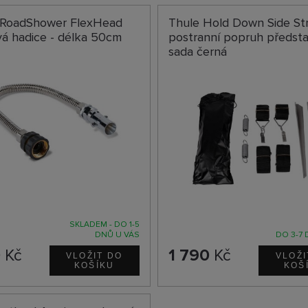
 RoadShower FlexHead
Thule Hold Down Side Str
á hadice - délka 50cm
postranní popruh předst
sada černá
SKLADEM - DO 1-5
DNŮ U VÁS
DO 3-7 
0
Kč
1 790
Kč