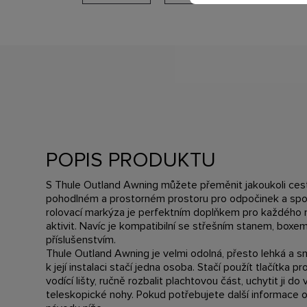
POPIS PRODUKTU
S Thule Outland Awning můžete přeměnit jakoukoli ces
pohodlném a prostorném prostoru pro odpočinek a spol
rolovací markýza je perfektním doplňkem pro každého 
aktivit. Navíc je kompatibilní se střešním stanem, boxe
příslušenstvím.
Thule Outland Awning je velmi odolná, přesto lehká a 
k její instalaci stačí jedna osoba. Stačí použít tlačítka 
vodící lišty, ručně rozbalit plachtovou část, uchytit ji do 
teleskopické nohy. Pokud potřebujete další informace o 