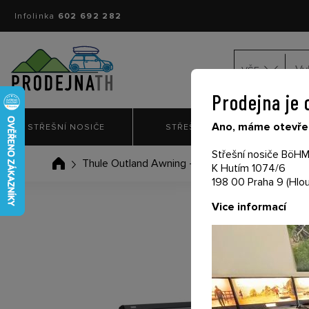
Infolinka
602 692 282
VŠE
Prodejna je 
Ano, máme otevřen
STŘEŠNÍ NOSIČE
STŘEŠNÍ BOXY
NO
Střešní nosiče BöHM 
Thule Outland Awning - rolovací boxová markýz
K Hutím 1074/6
198 00 Praha 9 (Hlou
Vice informací