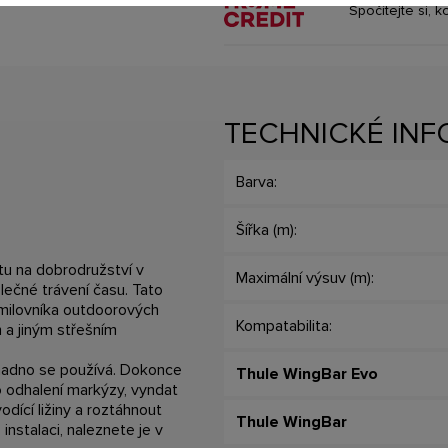
Spočítejte si, k
TECHNICKÉ IN
Barva:
Šířka (m):
tu na dobrodružství v
Maximální výsuv (m):
ečné trávení času. Tato
milovníka outdoorových
Kompatabilita:
m a jiným střešním
snadno se používá. Dokonce
Thule WingBar Evo
pro odhalení markýzy, vyndat
vodící ližiny a roztáhnout
Thule WingBar
instalaci, naleznete je v