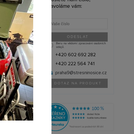
9 999 Kč
zavoláme vám:
6 528,10 Kč bez DPH
Beru na vědomí zpracování osobních
údajů.
+420 602 692 282
+420 222 564 741
praha9@
stresninosice.cz
DOTAZ NA PRODUKT
THULE (Švédsko)
303013