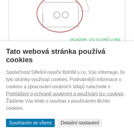
SKLADEM - DO 1-5 DNŮ U VÁS
380
Kč
Tato webová stránka používá
cookies
Thule disk brake cable 17-X
Společnost Střešní nosiče BöHM s.r.o. Vás informuje, že
tyto stránky využívají cookies. Podrobnější informace o
cookies a zpracování osobních údajů naleznete v
Prohlášení o ochraně soukromí a používání tzv. cookies
.
Žádáme Vás tímto o souhlas s používáním těchto
cookies.
Souhlasím se všemi
Detailní nastavení