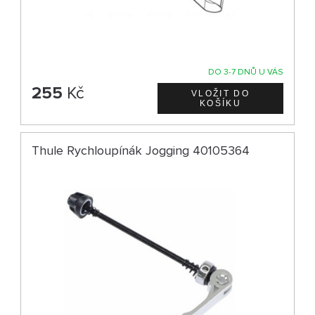
DO 3-7 DNŮ U VÁS
255
Kč
Thule Rychloupínák Jogging 40105364