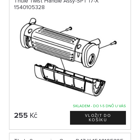
Thule Twist Handle Assy-SPT 17-X
1540105328
SKLADEM - DO 1-5 DNŮ U VÁS
255
Kč