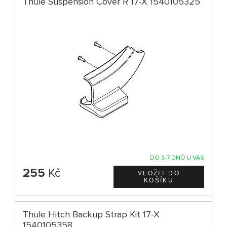
Thule Suspension Cover R 17-X 1540105325
DO 3-7 DNŮ U VÁS
255
Kč
Thule Hitch Backup Strap Kit 17-X
1540105358