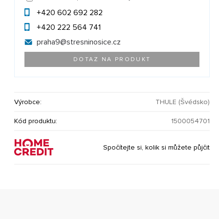
+420 602 692 282
+420 222 564 741
praha9@
stresninosice.cz
DOTAZ NA PRODUKT
Výrobce:
THULE (Švédsko)
Kód produktu:
1500054701
Spočítejte si, kolik si můžete půjčit