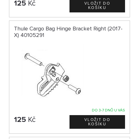
125
Kč
Thule Cargo Bag Hinge Bracket Right (2017-
X) 40105291
DO 3-7 DNŮ U VÁS
125
Kč