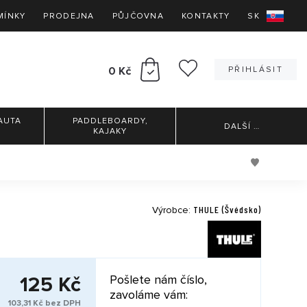
MÍNKY
PRODEJNA
PŮJČOVNA
KONTAKTY
SK
0 Kč
PŘIHLÁSIT
AUTA
PADDLEBOARDY,
DALŠÍ
…
KAJAKY
THULE (Švédsko)
Výrobce:
125 Kč
Pošlete nám číslo,
zavoláme vám:
103,31 Kč bez DPH