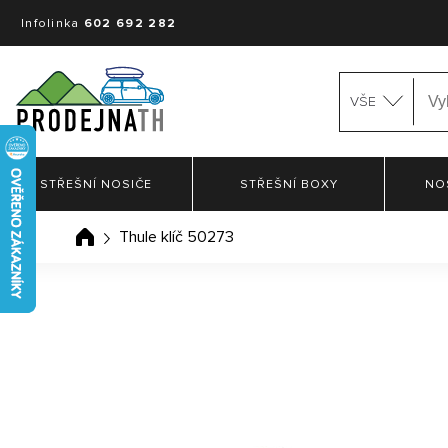
Infolinka
602 692 282
VŠE
STŘEŠNÍ NOSIČE
STŘEŠNÍ BOXY
NO
Thule klíč 50273