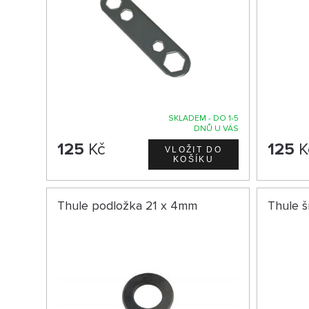
SKLADEM - DO 1-5
DNŮ U VÁS
125
Kč
125
K
Thule podložka 21 x 4mm
Thule 