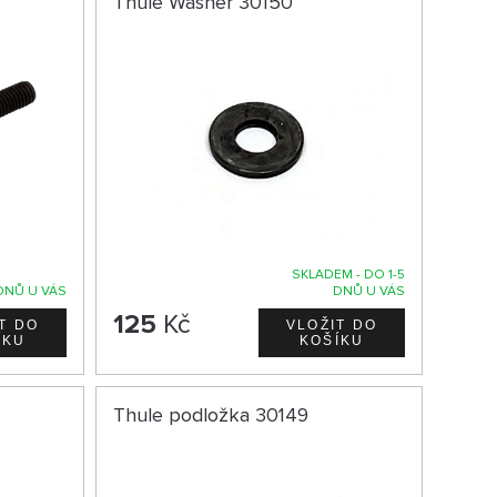
Thule Washer 30150
SKLADEM - DO 1-5
DNŮ U VÁS
DNŮ U VÁS
125
Kč
3
Thule podložka 30149