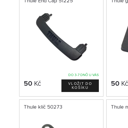
Thule End Cap 51225
Thule 
DO 3-7 DNŮ U VÁS
50
Kč
50
K
Thule klíč 50273
Thule 