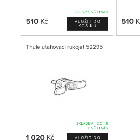
DO 3-7 DNŮ U VÁS
510
Kč
510
K
Thule utahovací rukojeť 52295
SKLADEM - DO 1-5
DNŮ U VÁS
1 020
Kč