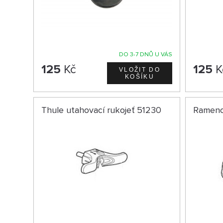
DO 3-7 DNŮ U VÁS
125
Kč
125
K
Thule utahovací rukojeť 51230
Rameno