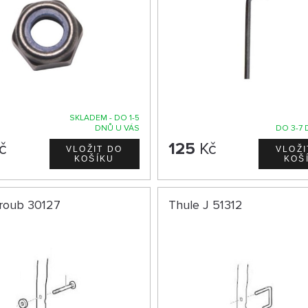
SKLADEM - DO 1-5
DNŮ U VÁS
DO 3-7 
č
125
Kč
šroub 30127
Thule J 51312