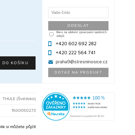
Beru na vědomí zpracování osobních
údajů.
+420 602 692 282
+420 222 564 741
praha9@
stresninosice.cz
DOTAZ NA PRODUKT
THULE (Švédsko)
1500050273
olik si můžete půjčit