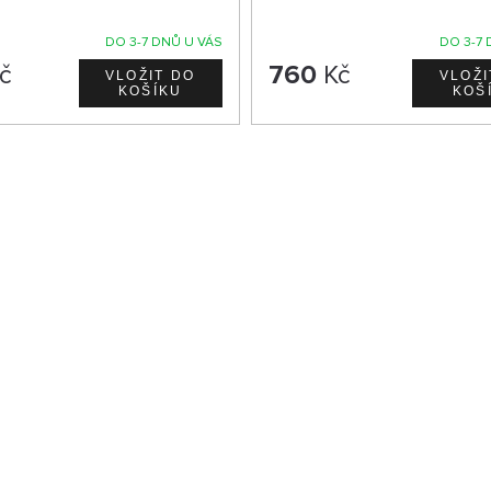
DO 3-7 DNŮ U VÁS
DO 3-7 
č
760
Kč