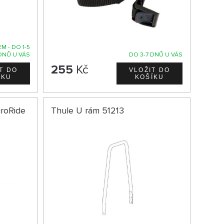
M - DO 1-5
DNŮ U VÁS
DO 3-7 DNŮ U VÁS
255
Kč
roRide
Thule U rám 51213