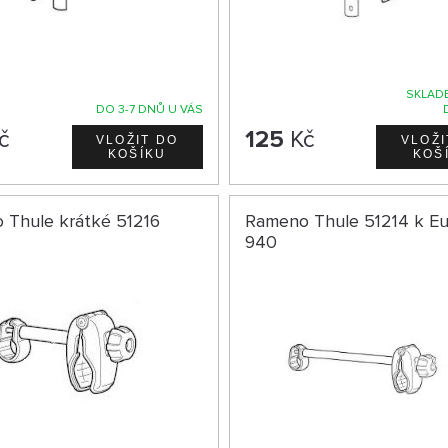
SKLADE
DO 3-7 DNŮ U VÁS
č
125
Kč
 Thule krátké 51216
Rameno Thule 51214 k Eu
940