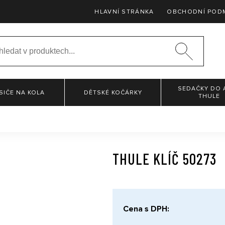
HLAVNÍ STRÁNKA
OBCHODNÍ POD
SEDAČKY DO 
SIČE NA KOLA
DĚTSKÉ KOČÁRKY
THULE
THULE KLÍČ 50273
Cena s DPH: