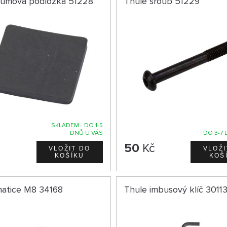
gumová podložka 51228
Thule šroub 51229
SKLADEM - DO 1-5
DNŮ U VÁS
DO 3-7 
č
50
Kč
matice M8 34168
Thule imbusový klíč 3011