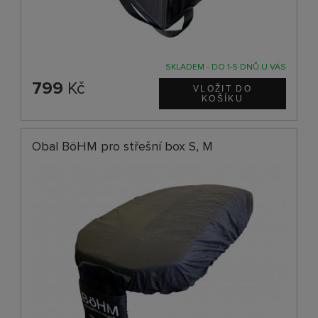
SKLADEM - DO 1-5 DNŮ U VÁS
799
Kč
Obal BöHM pro střešní box S, M