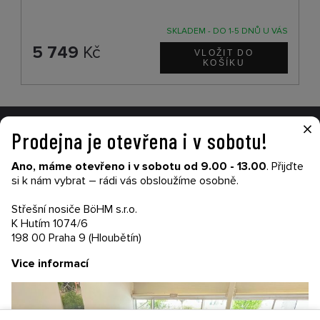
SKLADEM - DO 1-5 DNŮ U VÁS
5 749
Kč
×
Prodejna je otevřena i v sobotu!
VŠE O NÁKUPU
Ano, máme otevřeno i v sobotu od 9.00 - 13.00
. Přijďte
Garance nákupu
si k nám vybrat – rádi vás obsloužíme osobně.
Obchodní podmínky
Časté dotazy (FAQ)
Střešní nosiče BöHM s.r.o.
Prodejny
K Hutím 1074/6
198 00 Praha 9 (Hloubětín)
PRODEJNATH.CZ
Vice informací
Aktuality
Kontakty
Ochrana soukromí
Cookies nastavení