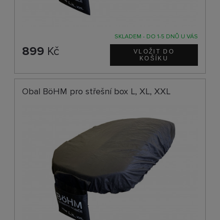
SKLADEM - DO 1-5 DNŮ U VÁS
899
Kč
Obal BöHM pro střešní box L, XL, XXL