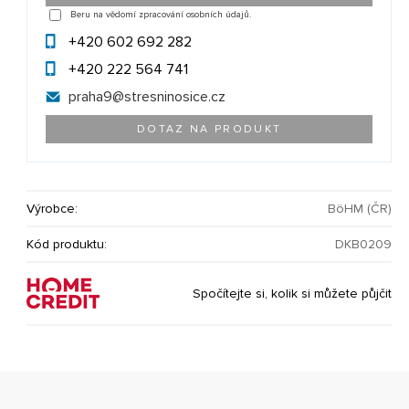
Beru na vědomí zpracování osobních údajů.
+420 602 692 282
+420 222 564 741
praha9@
stresninosice.cz
DOTAZ NA PRODUKT
Výrobce:
BöHM (ČR)
Kód produktu:
DKB0209
Spočítejte si, kolik si můžete půjčit