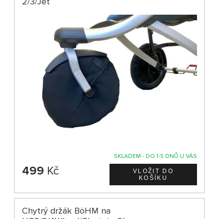
2/3/Jet
SKLADEM - DO 1-5 DNŮ U VÁS
499
Kč
Chytrý držák BöHM na