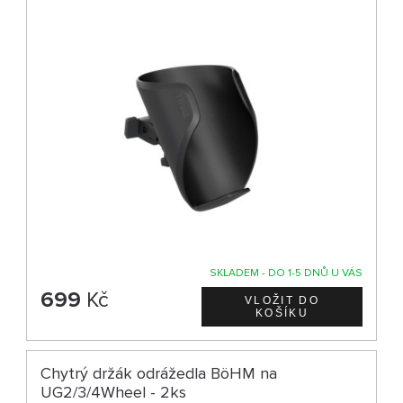
SKLADEM - DO 1-5 DNŮ U VÁS
699
Kč
Chytrý držák odrážedla BöHM na
UG2/3/4Wheel - 2ks