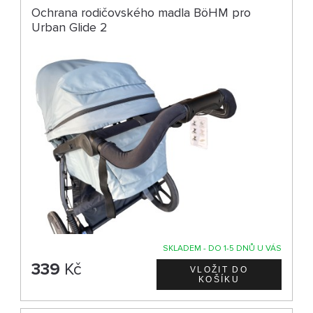
Ochrana rodičovského madla BöHM pro
Urban Glide 2
SKLADEM - DO 1-5 DNŮ U VÁS
339
Kč