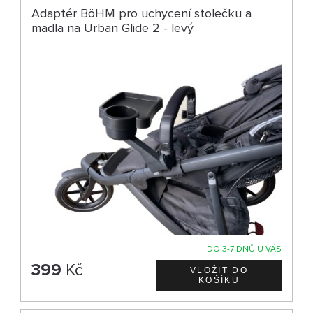
Adaptér BöHM pro uchycení stolečku a
madla na Urban Glide 2 - levý
DO 3-7 DNŮ U VÁS
399
Kč