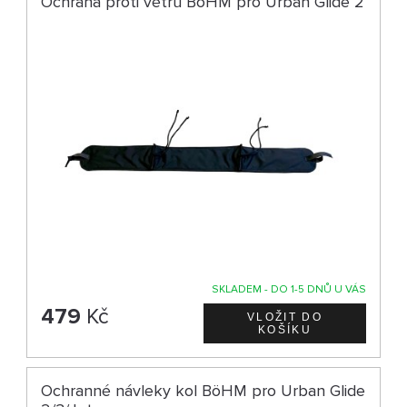
Ochrana proti větru BöHM pro Urban Glide 2
SKLADEM - DO 1-5 DNŮ U VÁS
479
Kč
Ochranné návleky kol BöHM pro Urban Glide