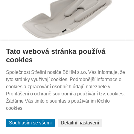
Tato webová stránka používá
cookies
SKLADEM - DO 1-5 DNŮ U VÁS
1 780
Kč
Společnost Střešní nosiče BöHM s.r.o. Vás informuje, že
tyto stránky využívají cookies. Podrobnější informace o
cookies a zpracování osobních údajů naleznete v
Prohlášení o ochraně soukromí a používání tzv. cookies
.
Adaptér pro uchycení dětské sedačky Glide /
Urban Glide
Žádáme Vás tímto o souhlas s používáním těchto
cookies.
Souhlasím se všemi
Detailní nastavení