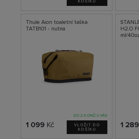
Thule Aion toaletní taška
STANLE
TATB101 - nutria
H2.O F
ml/40o
DO 2-6 DNŮ U VÁS
1 099
Kč
1 28