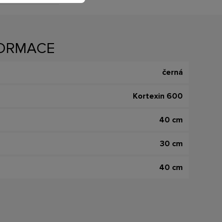
FORMACE
černá
Kortexin 600
40 cm
30 cm
40 cm