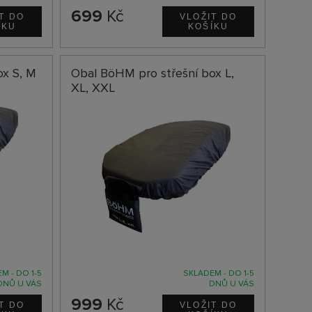
699
Kč
ox S, M
Obal BöHM pro střešní box L,
XL, XXL
M - DO 1-5
SKLADEM - DO 1-5
DNŮ U VÁS
DNŮ U VÁS
999
Kč