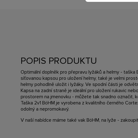
POPIS PRODUKTU
Optimální doplněk pro přepravu lyžáků a helmy - taška
síťovanou kapsou pro uložení helmy, také je velmi pros
helmy pohodlně uložit i lyžáky. Ve spodní části je odvětr
Kapsa na zadní straně je ideální pro uložení rukavic nebo
prostorem na jmenovku - můžete tak snadno označit, k
Taška 2v1 BöHM je vyrobena z kvalitního černého Cortex
odolný a nepromokavý.
V naší nabídce máme také vak BöHM, na lyže - zakoup