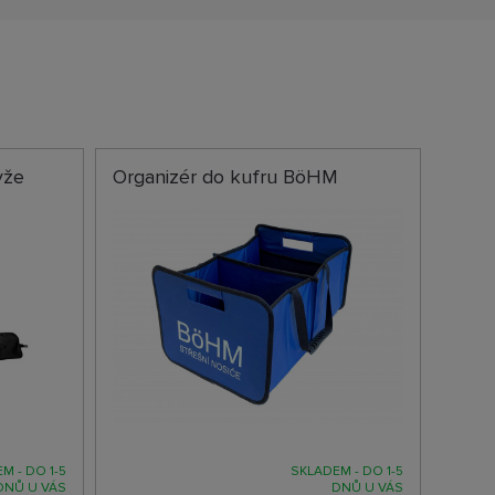
yže
Organizér do kufru BöHM
M - DO 1-5
SKLADEM - DO 1-5
DNŮ U VÁS
DNŮ U VÁS