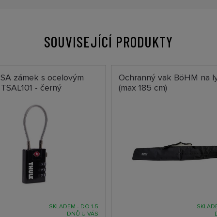
SOUVISEJÍCÍ PRODUKTY
TSA zámek s ocelovým
Ochranný vak BöHM na l
TSAL101 - černý
(max 185 cm)
SKLADEM - DO 1-5
SKLADE
DNŮ U VÁS