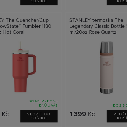
Y The Quencher/Cup
STANLEY termoska The
lowState™ Tumbler 1180
Legendary Classic Bottle
z Hot Coral
ml/20oz Rose Quartz
SKLADEM - DO 1-5
DNŮ U VÁS
DO 2-6 
9
Kč
1 399
Kč