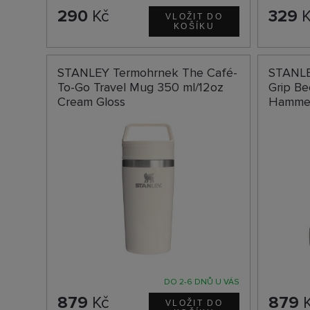
290
Kč
329
K
STANLEY Termohrnek The Café-
STANLE
To-Go Travel Mug 350 ml/12oz
Grip Be
Cream Gloss
Hammer
DO 2-6 DNŮ U VÁS
879
Kč
879
K