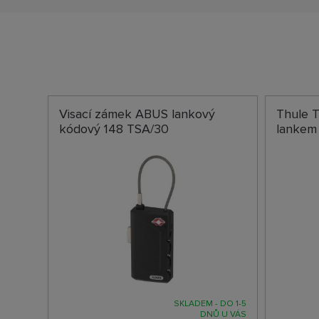
Visací zámek ABUS lankový
Thule 
kódový 148 TSA/30
lankem 
SKLADEM - DO 1-5
DNŮ U VÁS