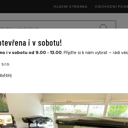
HLAVNÍ STRÁNKA
OBCHODNÍ POD
otevřena i v sobotu!
SEDAČKY DO 
o i v sobotu od 9.00 - 13.00
. Přijďte si k nám vybrat – rádi v
SIČE NA KOLA
DĚTSKÉ KOČÁRKY
THULE
s.r.o.
bětín)
TAŠKA BÖHM NA LY
A HELMU 2V1
Cena s DPH: