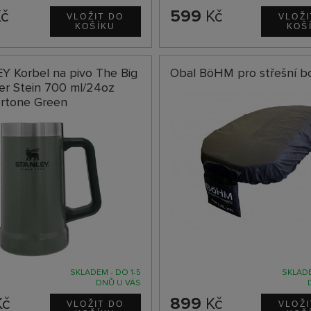
č
599
Kč
Y Korbel na pivo The Big
Obal BöHM pro střešní b
er Stein 700 ml/24oz
tone Green
SKLADEM - DO 1-5
SKLADE
DNŮ U VÁS
č
899
Kč