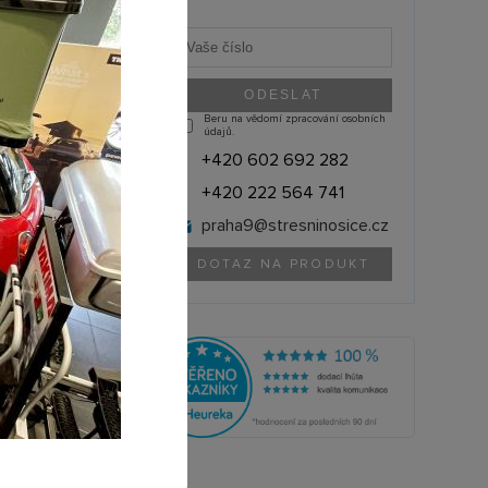
Beru na vědomí zpracování osobních
údajů.
+420 602 692 282
+420 222 564 741
praha9@
stresninosice.cz
DOTAZ NA PRODUKT
BöHM (ČR)
BBH001
olik si můžete půjčit