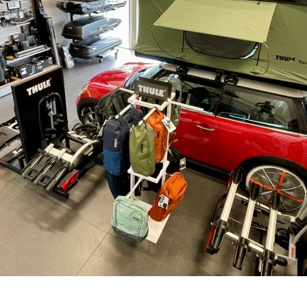
SKLADEM - DO 1-5 DNŮ U VÁS
–
+
Výrobce:
Kód produktu:
Spočítejte si, k