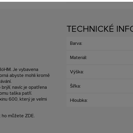
TECHNICKÉ IN
Barva:
Materiál:
 BöHM. Je vybavena
Výška:
torná abyste mohli kromě
ávání.
Šířka:
 brýlí, navíc je opatřena
omu taška patří.
inu 600, který je velmi
Hloubka:
it ho můžete
ZDE
.