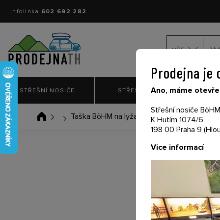
Infolinka
602 692 282
VŠE
Prodejna je 
Ano, máme otevřen
STŘEŠNÍ NOSIČE
STŘEŠNÍ BOXY
NO
Střešní nosiče BöHM 
Taška BöHM na lyžařské boty a helmu 2v1
K Hutím 1074/6
198 00 Praha 9 (Hlou
Vice informací