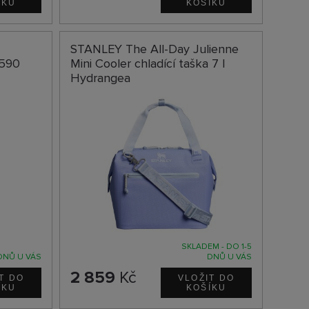
STANLEY The All-Day Julienne
 590
Mini Cooler chladící taška 7 l
Hydrangea
SKLADEM - DO 1-5
DNŮ U VÁS
DNŮ U VÁS
2 859
Kč