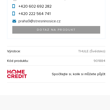
+420 602 692 282
+420 222 564 741
praha9@
stresninosice.cz
DOTAZ NA PRODUKT
Výrobce:
THULE (Švédsko)
Kód produktu:
901884
Spočítejte si, kolik si můžete půjčit