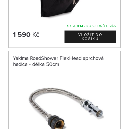
SKLADEM - DO 1-5 DNŮ U VÁS
1 590
Kč
Yakima RoadShower FlexHead sprchová
hadice - délka 50cm