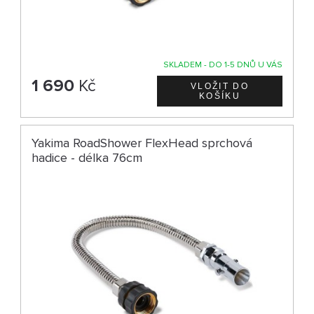
SKLADEM - DO 1-5 DNŮ U VÁS
1 690
Kč
Yakima RoadShower FlexHead sprchová
hadice - délka 76cm