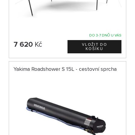
DO 3-7 DNŮ U VÁS
7 620
Kč
Yakima Roadshower S 15L - cestovní sprcha