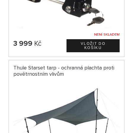
NENÍ SKLADEM
3 999
Kč
Thule Starset tarp - ochranná plachta proti
povětrnostním vlivům