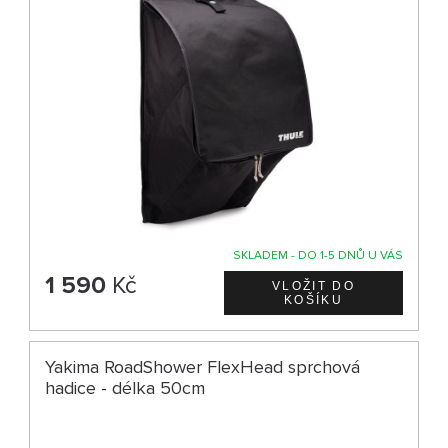
SKLADEM - DO 1-5 DNŮ U VÁS
1 590
Kč
Yakima RoadShower FlexHead sprchová
hadice - délka 50cm