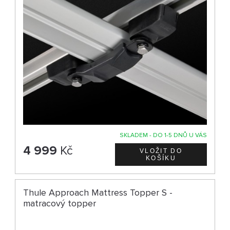
SKLADEM - DO 1-5 DNŮ U VÁS
4 999
Kč
Thule Approach Mattress Topper S -
matracový topper