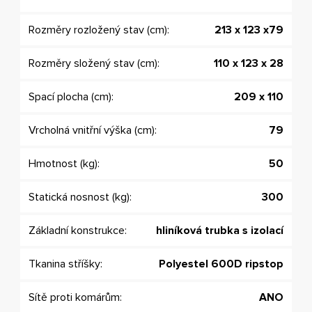
Rozměry rozložený stav (cm):
213 x 123 x79
Rozměry složený stav (cm):
110 x 123 x 28
Spací plocha (cm):
209 x 110
Vrcholná vnitřní výška (cm):
79
Hmotnost (kg):
50
Statická nosnost (kg):
300
Základní konstrukce:
hliníková trubka s izolací
Tkanina stříšky:
Polyestel 600D ripstop
Sítě proti komárům:
ANO