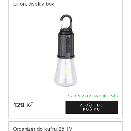
Li-Ion, display box
SKLADEM - DO 1-5 DNŮ U VÁS
129
Kč
Organizér do kufru BöHM