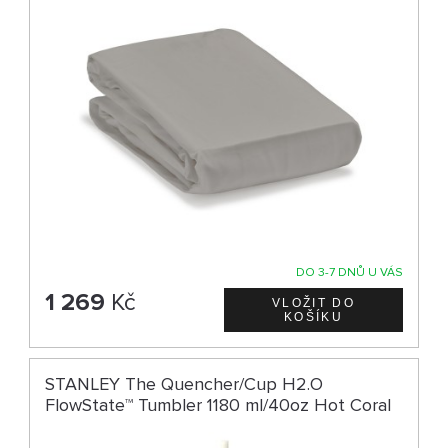
DO 3-7 DNŮ U VÁS
1 269
Kč
STANLEY The Quencher/Cup H2.O
FlowState™ Tumbler 1180 ml/40oz Hot Coral