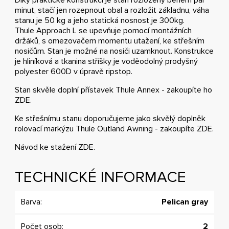
minut, stačí jen rozepnout obal a rozložit základnu, váha
stanu je 50 kg a jeho statická nosnost je 300kg.
Thule Approach L se upevňuje pomocí montážních
držáků, s omezovačem momentu utažení, ke střešním
nosičům. Stan je možné na nosiči uzamknout. Konstrukce
je hliníková a tkanina stříšky je voděodolný prodyšný
polyester 600D v úpravě ripstop.
Stan skvěle doplní přístavek Thule Annex - zakoupíte ho
ZDE
.
Ke střešnímu stanu doporučujeme jako skvělý doplněk
rolovací markýzu Thule Outland Awning - zakoupíte
ZDE
.
Návod ke stažení
ZDE
.
TECHNICKÉ INFORMACE
Barva:
Pelican gray
Počet osob:
2