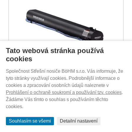
Tato webová stránka používá
cookies
Společnost Střešní nosiče BöHM s.r.o. Vás informuje, že
SKLADEM - DO 1-5 DNŮ U VÁS
tyto stránky využívají cookies. Podrobnější informace o
12 490
Kč
cookies a zpracování osobních údajů naleznete v
Prohlášení o ochraně soukromí a používání tzv. cookies
.
Žádáme Vás tímto o souhlas s používáním těchto
cookies.
Thule Approach Annex S - přístavek stanu
pro 2 osoby + DOPRAVA ZDARMA
Souhlasím se všemi
Detailní nastavení