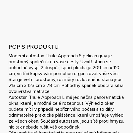
POPIS PRODUKTU
Moderní autostan Thule Approach S pelican gray je
prostorný společník na vaše cesty. Uvnitř stanu se
pohodlně vyspí 2 dospělí, spací plocha je 209 cm x 110
cm, vnitřní kapsy vám pomohou organizovat vaše věci.
Stan je velmi prostorný, rozměry rozloženého stanu jsou
213 cm x 123 cm x 79 cm. Pohodlný spánek obstará silná
dvouvrstvá matrace.
Autostan Thule Approach L má jedinečná panoramatická
okna, které je možné celé rozepnout. Výhled z oken
budete mít i v případě nepříznivého počasí a to díky
odnímatelné praktické pláštěnce, která umožňuje výhled
ze všech oken. Součástí autostanu jsou sítě proti hmyzu,
nic tak nebude rušit váš odpočinek.
Díky praktické konstrukci je stan rozložený během pár