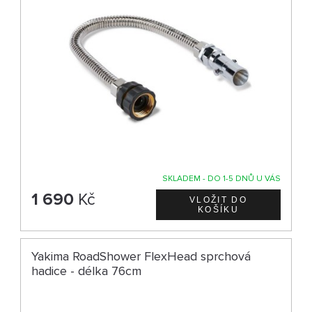
SKLADEM - DO 1-5 DNŮ U VÁS
1 690
Kč
Yakima RoadShower FlexHead sprchová
hadice - délka 76cm