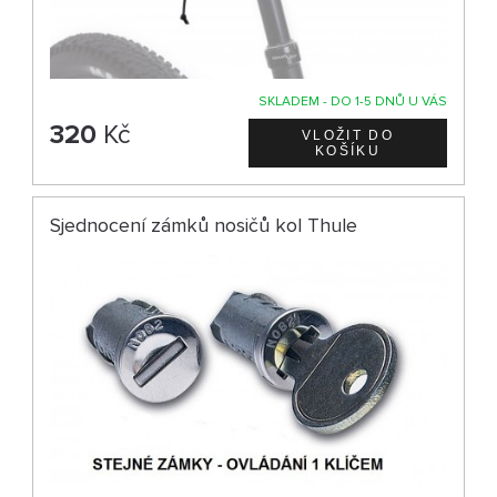
SKLADEM - DO 1-5 DNŮ U VÁS
320
Kč
Sjednocení zámků nosičů kol Thule