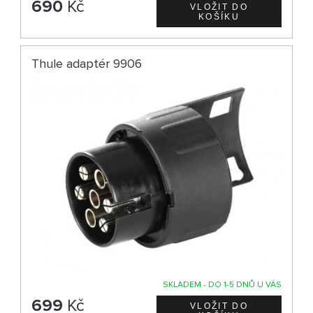
690
Kč
Thule adaptér 9906
SKLADEM - DO 1-5 DNŮ U VÁS
699
Kč