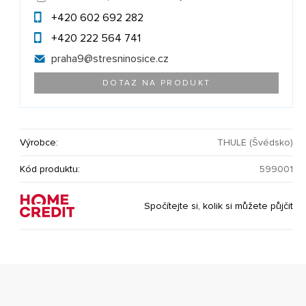
+420 602 692 282
+420 222 564 741
praha9@
stresninosice.cz
DOTAZ NA PRODUKT
Výrobce:
THULE (Švédsko)
Kód produktu:
599001
Spočítejte si, kolik si můžete půjčit