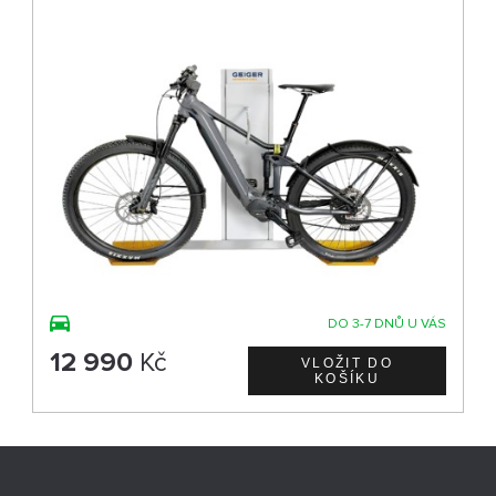
DO 3-7 DNŮ U VÁS
12 990
Kč