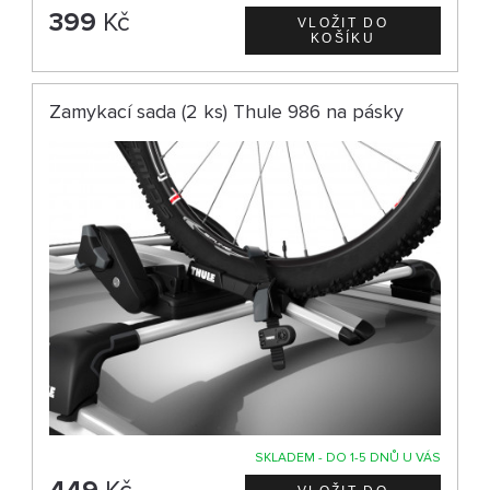
399
Kč
Zamykací sada (2 ks) Thule 986 na pásky
SKLADEM - DO 1-5 DNŮ U VÁS