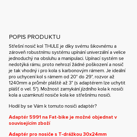
POPIS PRODUKTU
Střešní nosič kol THULE je díky svému šikovnému a
zároveň robustnímu systému upínání univerzální a velice
jednoduchý na obsluhu a manipulaci. Upínací systém se
nedotýká rámu, proto nehrozí žádné poškození a nosič
je tak vhodný i pro kola s karbonovým rámem. Je ideální
pro uchycení kol s rámem od 20" do 29", rozvor až
1240mm a průměr pláště až 3" (s adaptérem lze uchytit
plášť o vel. 5"). Možnost zamykání jízdního kola k nosiči
kola a uzamknutí nosiče kola ke střešnímu nosiči.
Hodil by se Vám k tomuto nosiči adaptér?
Adaptér 5991 na Fat-bike je možné objednat v
souvisejícím zboží
Adaptér pro nosiče s T-drážkou 30x24mm