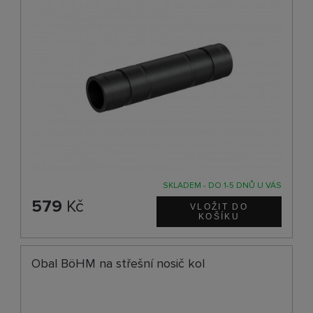
SKLADEM - DO 1-5 DNŮ U VÁS
579
Kč
Obal BöHM na střešní nosič kol