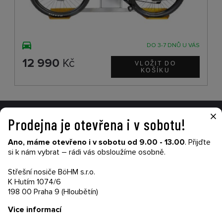
DO 3-7 DNŮ U VÁS
12 990
Kč
×
Prodejna je otevřena i v sobotu!
VŠE O NÁKUPU
Ano, máme otevřeno i v sobotu od 9.00 - 13.00
. Přijďte
Garance nákupu
si k nám vybrat – rádi vás obsloužíme osobně.
Obchodní podmínky
Časté dotazy (FAQ)
Střešní nosiče BöHM s.r.o.
Prodejny
K Hutím 1074/6
198 00 Praha 9 (Hloubětín)
PRODEJNATH.CZ
Vice informací
Aktuality