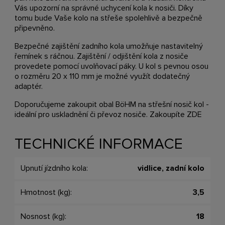
Vás upozorní na správné uchycení kola k nosiči. Díky
tomu bude Vaše kolo na střeše spolehlivě a bezpečně
připevněno.
Bezpečné zajištění zadního kola umožňuje nastavitelný
řemínek s ráčnou. Zajištění / odjištění kola z nosiče
provedete pomocí uvolňovací páky. U kol s pevnou osou
o rozměru 20 x 110 mm je možné využít dodatečný
adaptér.
Doporučujeme zakoupit obal BöHM na střešní nosič kol -
ideální pro uskladnění či převoz nosiče. Zakoupíte
ZDE
TECHNICKÉ INFORMACE
Upnutí jízdního kola:
vidlice, zadní kolo
Hmotnost (kg):
3,5
Nosnost (kg):
18