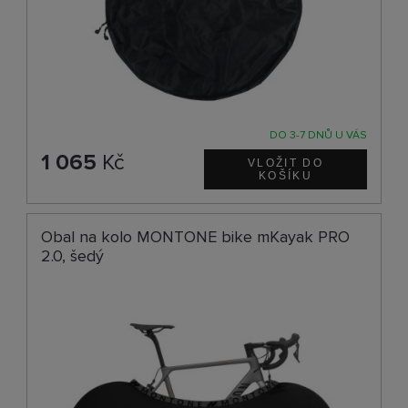
DO 3-7 DNŮ U VÁS
1 065
Kč
Obal na kolo MONTONE bike mKayak PRO
2.0, šedý