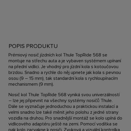
POPIS PRODUKTU
Prémiový nosič jízdních kol Thule TopRide 568 se
montuje na střechu auta a je vybaven systémem upínaní
na přední vidlici. Je vhodný pro jízdní kola s kotoučovou
brzdou. Snadno a rychle do něj upnete jak kola s pevnou
osou (9 – 15 mm), tak standardní kola s rychloupínacím
mechanismem (9 mm).
Nosič kol Thule TopRide 568 vyniká svou univerzálností
– lze jej připevnit na všechny systémy nosičů Thule.
Dále se vyznačuje jednoduchou a praktickou instalací a
velmi snadno lze také měnit jeho polohu z jedné strany
vozidla na druhou. Pro snadnější montáž se kolo upíná do
vidlicového adaptéru ještě na zemi. Pomocí vodítka se
pak kolo zacvakne k nosiči. Zvuková a vizuální kontrolka