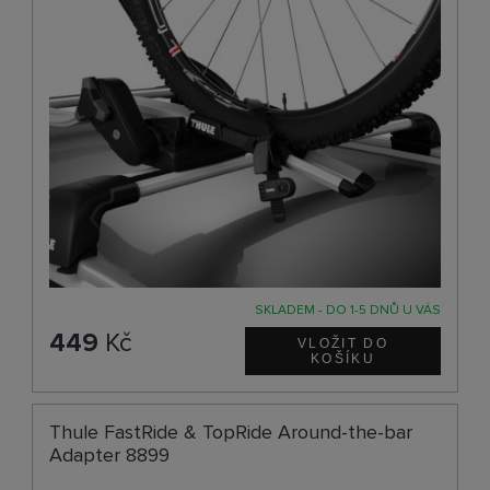
SKLADEM - DO 1-5 DNŮ U VÁS
449
Kč
Thule FastRide & TopRide Around-the-bar
Adapter 8899