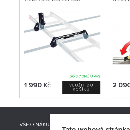
DO 3-7 DNŮ U VÁS
1 990
Kč
2 09
VŠE O NÁKUPU
PRODEJN
Tato webová stránka