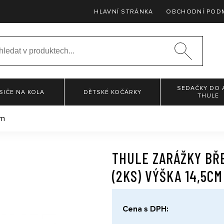
HLAVNÍ STRÁNKA
OBCHODNÍ POD
SEDAČKY DO 
SIČE NA KOLA
DĚTSKÉ KOČÁRKY
THULE
cm
THULE ZARÁŽKY BŘ
(2KS) VÝŠKA 14,5CM
Cena s DPH: