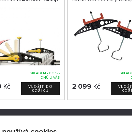
SKLADEM - DO 1-5
SKLADE
DNŮ U VÁS
0
Kč
2 099
Kč
ATH.CZ
SLEDUJTE NÁS NA SOCIÁ
 používá cookies