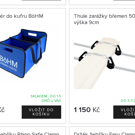
zér do kufru BöHM
Thule zarážky břemen 50
výška 9cm
SKLADEM - DO 1-5
DNŮ U VÁS
DO 3-7 
Kč
1 150
Kč
žebříku Rhino Safe Clamp
Držák žebříku Easy Clam