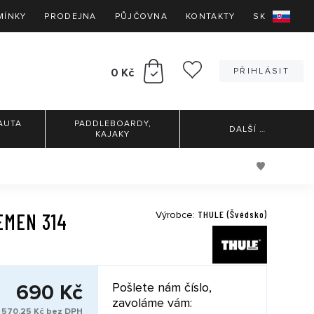
MÍNKY
PRODEJNA
PŮJČOVNA
KONTAKTY
SK
0 Kč
PŘIHLÁSIT
AUTA
PADDLEBOARDY,
DALŠÍ
…
KAJAKY
THULE (Švédsko)
EMEN 314
Výrobce:
690 Kč
Pošlete nám číslo,
zavoláme vám:
570,25 Kč bez DPH