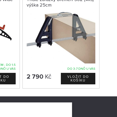
výška 25cm
M - DO 1-5
DNŮ U VÁS
DO 3-7 DNŮ U VÁS
2 790
Kč
LNÍCH