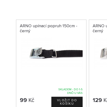
ARNO upínací popruh 150cm -
ARNO u
černý
černý
SKLADEM - DO 1-5
DNŮ U VÁS
99
Kč
129
K