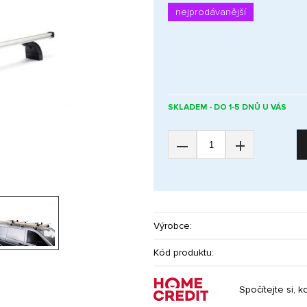
nejprodávanější
SKLADEM - DO 1-5 DNŮ U VÁS
–
+
Výrobce:
Kód produktu:
Spočítejte si, k