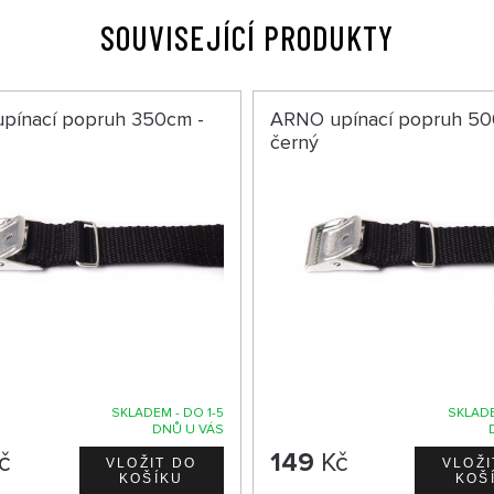
SOUVISEJÍCÍ PRODUKTY
pínací popruh 350cm -
ARNO upínací popruh 50
černý
SKLADEM - DO 1-5
SKLADE
DNŮ U VÁS
č
149
Kč