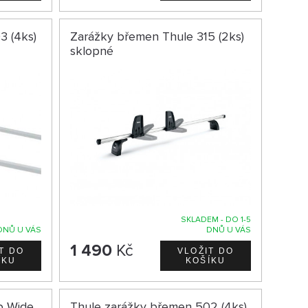
3 (4ks)
Zarážky břemen Thule 315 (2ks)
sklopné
SKLADEM - DO 1-5
DNŮ U VÁS
DNŮ U VÁS
1 490
Kč
p Wide
Thule zarážky břemen 502 (4ks)