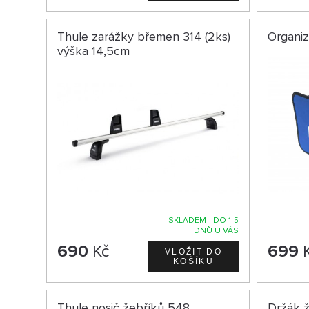
Thule zarážky břemen 314 (2ks)
Organi
výška 14,5cm
SKLADEM - DO 1-5
DNŮ U VÁS
690
Kč
699
Thule nosič žebříků 548
Držák 