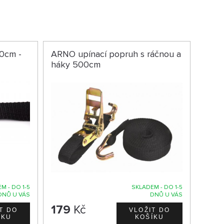
0cm -
ARNO upínací popruh s ráčnou a
háky 500cm
M - DO 1-5
SKLADEM - DO 1-5
DNŮ U VÁS
DNŮ U VÁS
179
Kč