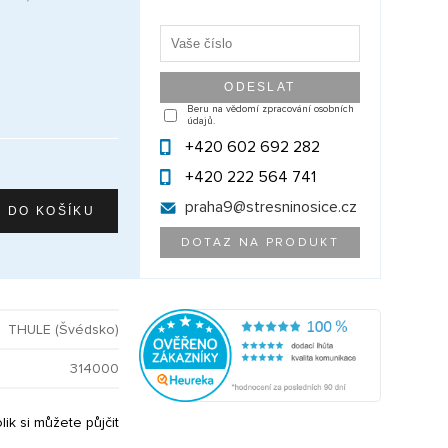
Beru na vědomí zpracování osobních
údajů.
+420 602 692 282
+420 222 564 741
praha9@
stresninosice.cz
DOTAZ NA PRODUKT
THULE (Švédsko)
314000
olik si můžete půjčit