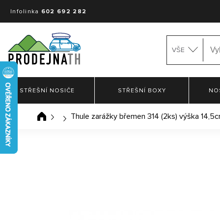
Infolinka
602 692 282
VŠE
STŘEŠNÍ NOSIČE
STŘEŠNÍ BOXY
NO
Thule zarážky břemen 314 (2ks) výška 14,5