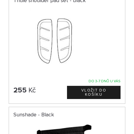
Thule shoulder pad set - black
DO 3-7 DNŮ U VÁS
255
Kč
Sunshade - Black