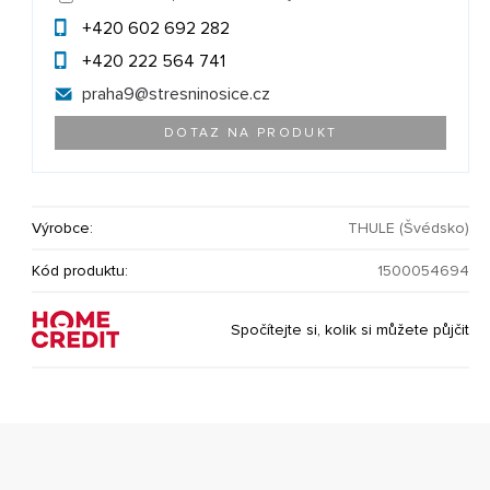
+420 602 692 282
+420 222 564 741
praha9@
stresninosice.cz
DOTAZ NA PRODUKT
Výrobce:
THULE (Švédsko)
Kód produktu:
1500054694
Spočítejte si, kolik si můžete půjčit