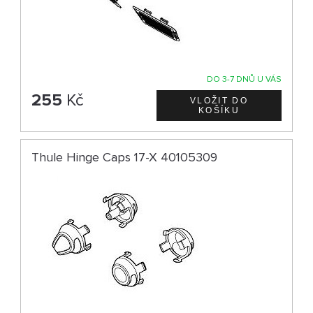
DO 3-7 DNŮ U VÁS
255
Kč
Thule Hinge Caps 17-X 40105309