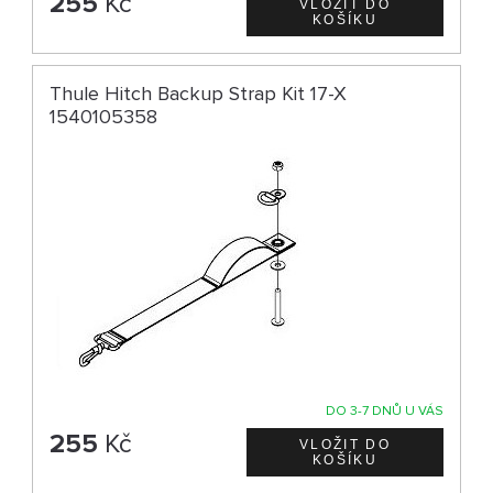
255
Kč
Thule Hitch Backup Strap Kit 17-X
1540105358
DO 3-7 DNŮ U VÁS
255
Kč