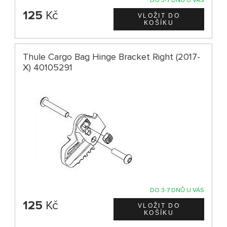
DO 3-7 DNŮ U VÁS
125
Kč
Thule Cargo Bag Hinge Bracket Right (2017-
X) 40105291
DO 3-7 DNŮ U VÁS
125
Kč