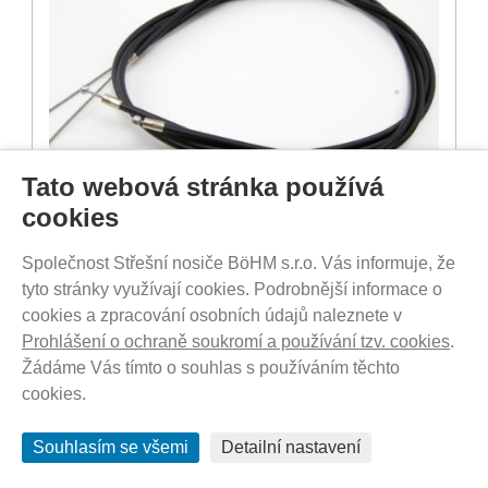
Tato webová stránka používá
cookies
Společnost Střešní nosiče BöHM s.r.o. Vás informuje, že
DO 3-7 DNŮ U VÁS
tyto stránky využívají cookies. Podrobnější informace o
380
Kč
cookies a zpracování osobních údajů naleznete v
Prohlášení o ochraně soukromí a používání tzv. cookies
.
Žádáme Vás tímto o souhlas s používáním těchto
Thule Reflector Set 19-X 40105397
cookies.
Souhlasím se všemi
Detailní nastavení