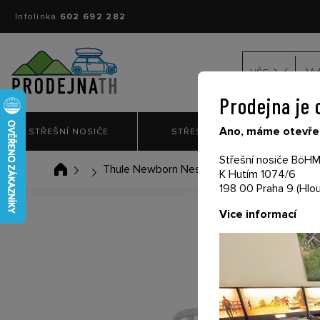
Infolinka
602 692 282
VŠE
Prodejna je 
Ano, máme otevřen
STŘEŠNÍ NOSIČE
STŘEŠNÍ BOXY
NO
Střešní nosiče BöHM 
Thule Newborn Nest Black
K Hutím 1074/6
198 00 Praha 9 (Hlou
Vice informací