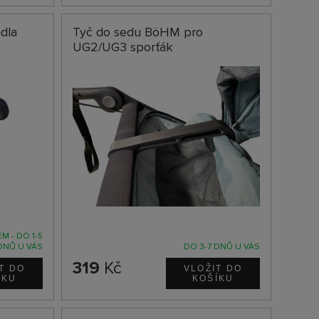
dla
Tyč do sedu BöHM pro
UG2/UG3 sporťák
M - DO 1-5
DNŮ U VÁS
DO 3-7 DNŮ U VÁS
319
Kč