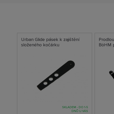
Urban Glide pásek k zajištění
Prodlo
složeného kočárku
BöHM p
SKLADEM - DO 1-5
DNŮ U VÁS