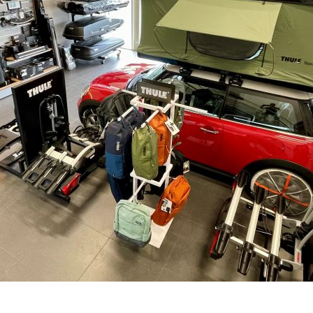
SKLADEM - DO 1-5 DNŮ U VÁS
–
+
Výrobce:
Kód produktu:
Spočítejte si, k