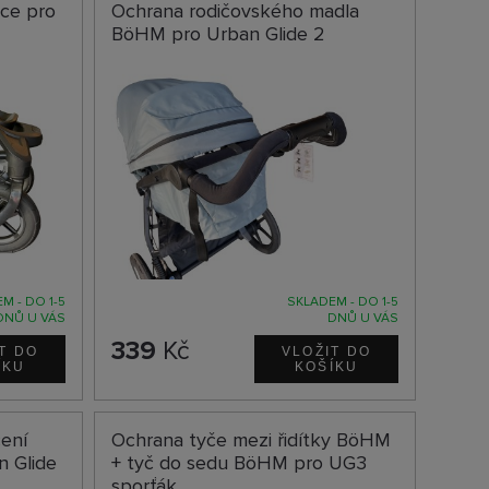
ce pro
Ochrana rodičovského madla
BöHM pro Urban Glide 2
M - DO 1-5
SKLADEM - DO 1-5
DNŮ U VÁS
DNŮ U VÁS
339
Kč
ení
Ochrana tyče mezi řidítky BöHM
n Glide
+ tyč do sedu BöHM pro UG3
sporťák