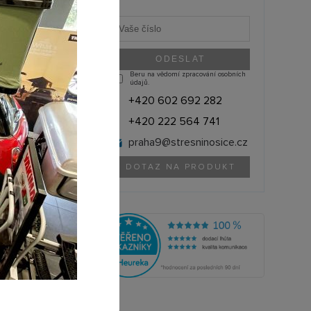
Beru na vědomí zpracování osobních
údajů.
+420 602 692 282
+420 222 564 741
praha9@
stresninosice.cz
DOTAZ NA PRODUKT
THULE (Švédsko)
11200310
olik si můžete půjčit