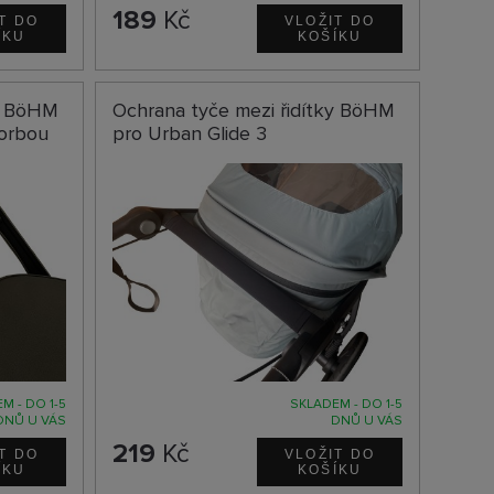
189
Kč
ky BöHM
Ochrana tyče mezi řidítky BöHM
korbou
pro Urban Glide 3
M - DO 1-5
SKLADEM - DO 1-5
DNŮ U VÁS
DNŮ U VÁS
219
Kč