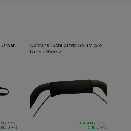
 Urban
Ochrana ruční brzdy BöHM pro
Urban Glide 2
M - DO 1-5
SKLADEM - DO 1-5
DNŮ U VÁS
DNŮ U VÁS