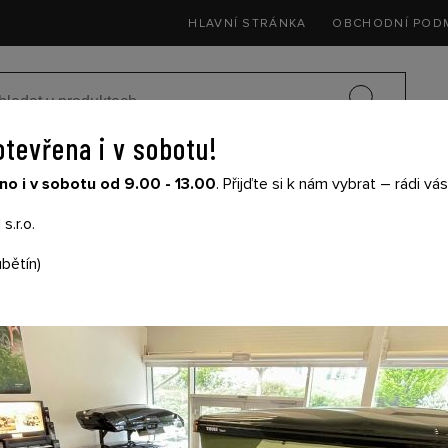
HLAVNÍ STRÁNKA
OBCHODNÍ POD
otevřena i v sobotu!
SEDAČKY DO 
o i v sobotu od 9.00 - 13.00
. Přijďte si k nám vybrat – rádi v
SIČE NA KOLA
DĚTSKÉ KOČÁRKY
THULE
s.r.o.
bětín)
THULE NEWBORN NE
Cena s DPH:
2