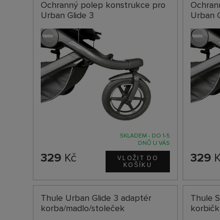
Ochranný polep konstrukce pro
Ochran
Urban Glide 3
Urban G
SKLADEM - DO 1-5
DNŮ U VÁS
329
Kč
329
K
Thule Urban Glide 3 adaptér
Thule S
korba/madlo/stoleček
korbič