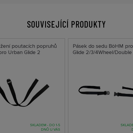
SOUVISEJÍCÍ PRODUKTY
užení poutacích popruhů
Pásek do sedu BöHM pro
ro Urban Glide 2
Glide 2/3/4Wheel/Double
SKLADEM - DO 1-5
SKLADE
DNŮ U VÁS