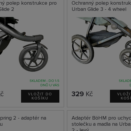
ný polep konstrukce pro
Ochranný polep konstruk
lide 2
Urban Glide 3 - 4 wheel
SKLADEM - DO 1-5
SKLADE
DNŮ U VÁS
č
329
Kč
pring 2 - adaptér na
Adaptér BöHM pro uchyc
ku
stolečku a madla na Urba
2 - levý