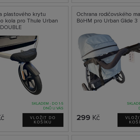
a plastového krytu
Ochrana rodičovského ma
o kola pro Thule Urban
BöHM pro Urban Glide 3
2 DOUBLE
SKLADEM - DO 1-5
SKLADE
DNŮ U VÁS
č
299
Kč