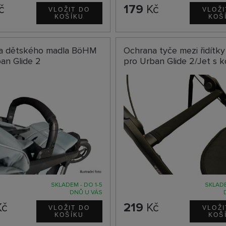
č
179
Kč
a dětského madla BöHM
Ochrana tyče mezi řidít
an Glide 2
pro Urban Glide 2/Jet s 
SKLADEM - DO 1-5
SKLADE
DNŮ U VÁS
č
219
Kč