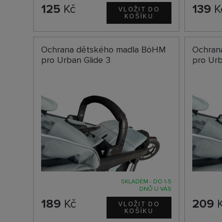
125
Kč
139
K
Ochrana dětského madla BöHM
Ochran
pro Urban Glide 3
pro Urb
SKLADEM - DO 1-5
DNŮ U VÁS
189
Kč
209
K