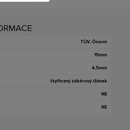
FORMACE
TÜV, Önorm
15mm
4,5mm
čtyřhraný záběrový článek
NE
NE