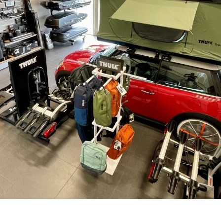
DO 3-7 DNŮ U VÁS
–
+
Výrobce:
Kód produktu:
Spočítejte si, k