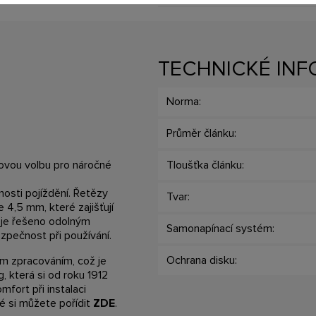
TECHNICKÉ IN
Norma:
Průměr článku:
ovou volbu pro náročné
Tloušťka článku:
nosti pojíždění. Řetězy
Tvar:
 4,5 mm, které zajišťují
ní je řešeno odolným
Samonapínací systém:
zpečnost při používání.
Ochrana disku:
ím zpracováním, což je
 která si od roku 1912
mfort při instalaci
ré si můžete pořídit
ZDE
.