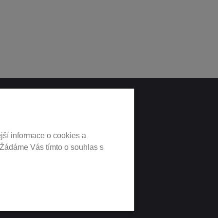
LNÍCH
jší informace o cookies a
 Žádáme Vás tímto o souhlas s