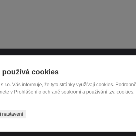
ATH.CZ
SLEDUJTE NÁS NA SOCIÁ
 používá cookies
SÍTÍCH
r.o. Vás informuje, že tyto stránky využívají cookies. Podrobně
ukromí
znete v
Prohlášení o ochraně soukromí a používání tzv. cookies
.
tavení
PRODEJ NA SPLÁTKY
í nastavení