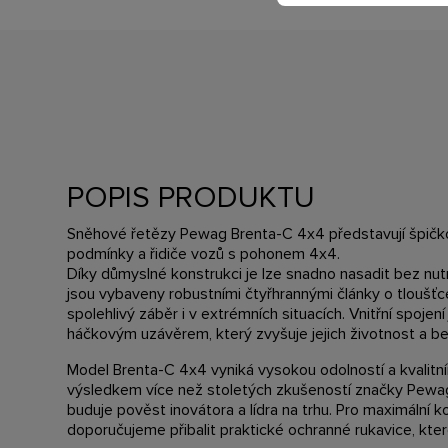
POPIS PRODUKTU
Sněhové řetězy Pewag Brenta-C 4x4 představují špičk
podmínky a řidiče vozů s pohonem 4x4.
Díky důmyslné konstrukci je lze snadno nasadit bez nut
jsou vybaveny robustními čtyřhrannými články o tloušťce
spolehlivý záběr i v extrémních situacích. Vnitřní spoje
háčkovým uzávěrem, který zvyšuje jejich životnost a be
Model Brenta-C 4x4 vyniká vysokou odolností a kvalitn
výsledkem více než stoletých zkušeností značky Pewag,
buduje pověst inovátora a lídra na trhu. Pro maximální ko
doporučujeme přibalit praktické ochranné rukavice, kte