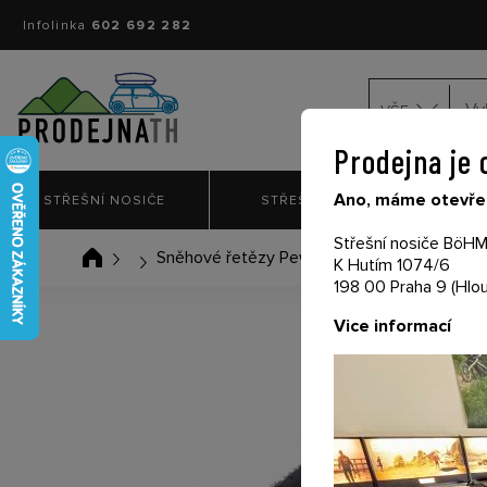
Infolinka
602 692 282
VŠE
Prodejna je 
Ano, máme otevřen
STŘEŠNÍ NOSIČE
STŘEŠNÍ BOXY
NO
Střešní nosiče BöHM 
Sněhové řetězy Pewag Brenta-C 4x4 XMR 
K Hutím 1074/6
198 00 Praha 9 (Hlou
Vice informací