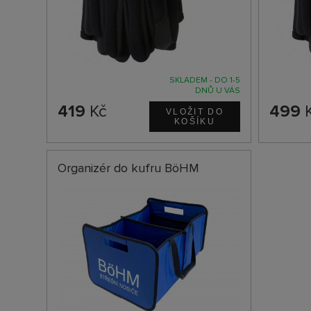
SKLADEM - DO 1-5
DNŮ U VÁS
419
Kč
499
Organizér do kufru BöHM