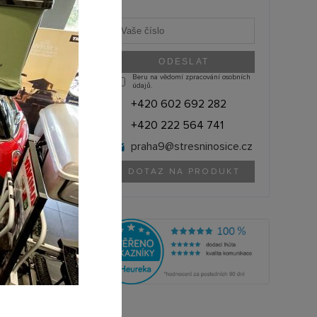
Beru na vědomí zpracování osobních
údajů.
+420 602 692 282
+420 222 564 741
praha9@
stresninosice.cz
DOTAZ NA PRODUKT
PEWAG (ČR)
XMR82V|12364
olik si můžete půjčit