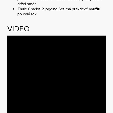
držel směr
Thule Chariot 2 jogging Set má praktické využití
po celý rok
VIDEO