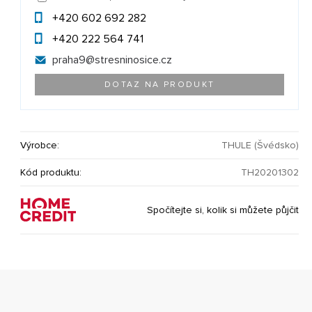
+420 602 692 282
+420 222 564 741
praha9@
stresninosice.cz
DOTAZ NA PRODUKT
Výrobce:
THULE (Švédsko)
Kód produktu:
TH20201302
Spočítejte si, kolik si můžete půjčit