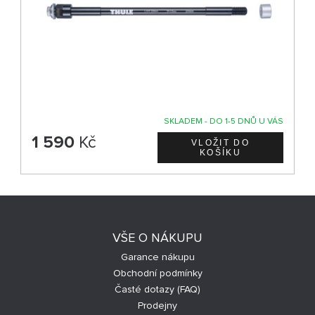
SKLADEM - DO 1-5 DNŮ U VÁS
1 590
Kč
VŠE O NÁKUPU
Garance nákupu
Obchodní podmínky
Časté dotazy (FAQ)
Prodejny