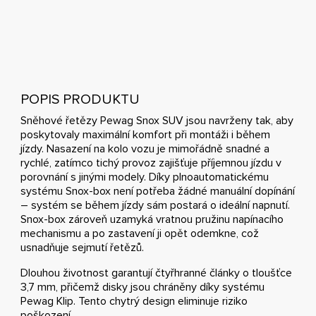
POPIS PRODUKTU
Sněhové řetězy Pewag Snox SUV jsou navrženy tak, aby
poskytovaly maximální komfort při montáži i během
jízdy. Nasazení na kolo vozu je mimořádně snadné a
rychlé, zatímco tichý provoz zajišťuje příjemnou jízdu v
porovnání s jinými modely. Díky plnoautomatickému
systému Snox-box není potřeba žádné manuální dopínání
– systém se během jízdy sám postará o ideální napnutí.
Snox-box zároveň uzamyká vratnou pružinu napínacího
mechanismu a po zastavení ji opět odemkne, což
usnadňuje sejmutí řetězů.
Dlouhou životnost garantují čtyřhranné články o tloušťce
3,7 mm, přičemž disky jsou chráněny díky systému
Pewag Klip. Tento chytrý design eliminuje riziko
poškození.