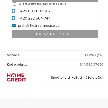
Beru na vědomí zpracování osobních údajů.
+420 602 692 282
+420 222 564 741
praha9@
stresninosice.cz
DOTAZ NA PRODUKT
Výrobce:
PEWAG (ČR)
Kód produktu:
SXV590|37636
Spočítejte si, kolik si můžete půjčit