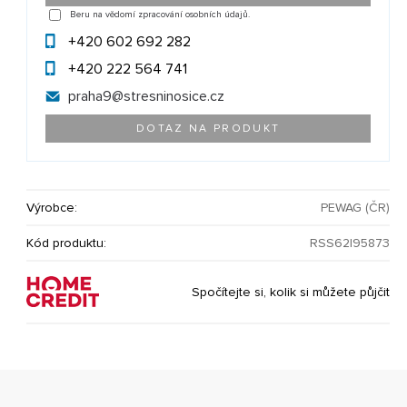
Beru na vědomí zpracování osobních údajů.
+420 602 692 282
+420 222 564 741
praha9@
stresninosice.cz
DOTAZ NA PRODUKT
Výrobce:
PEWAG (ČR)
Kód produktu:
RSS62|95873
Spočítejte si, kolik si můžete půjčit