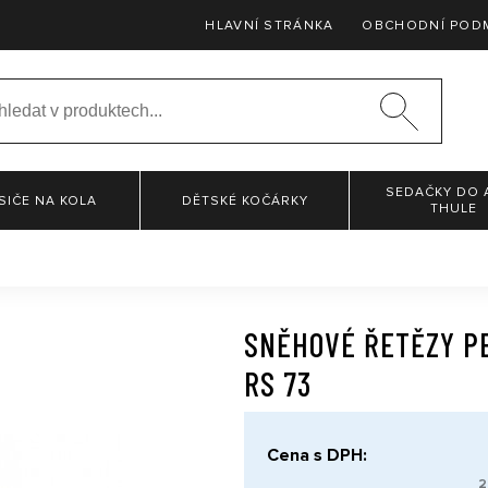
HLAVNÍ STRÁNKA
OBCHODNÍ POD
SEDAČKY DO 
SIČE NA KOLA
DĚTSKÉ KOČÁRKY
THULE
SNĚHOVÉ ŘETĚZY P
RS 73
Cena s DPH:
2