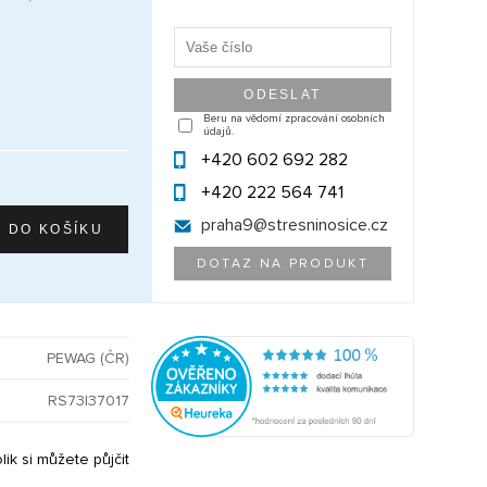
Beru na vědomí zpracování osobních
údajů.
+420 602 692 282
+420 222 564 741
praha9@
stresninosice.cz
DOTAZ NA PRODUKT
PEWAG (ČR)
RS73|37017
olik si můžete půjčit