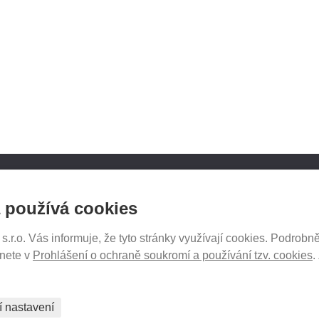
ATH.CZ
SLEDUJTE NÁS NA SOCIÁ
 používá cookies
SÍTÍCH
r.o. Vás informuje, že tyto stránky využívají cookies. Podrobně
ukromí
znete v
Prohlášení o ochraně soukromí a používání tzv. cookies
.
tavení
PRODEJ NA SPLÁTKY
í nastavení