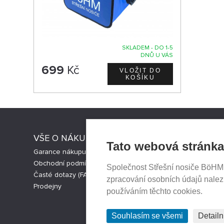
SKLADEM - DO 1-5
DNŮ U VÁS
699
Kč
VŠE O NÁKUPU
PRODEJN
Tato webová stránka
Garance nákupu
Aktuality
Obchodní podmínky
Kontakty
Společnost Střešní nosiče BöHM s.
Časté dotazy (FAQ)
Ochrana so
zpracování osobních údajů nale
Prodejny
Cookies nas
používáním těchto cookies.
Souhlasím se všemi
Detailn