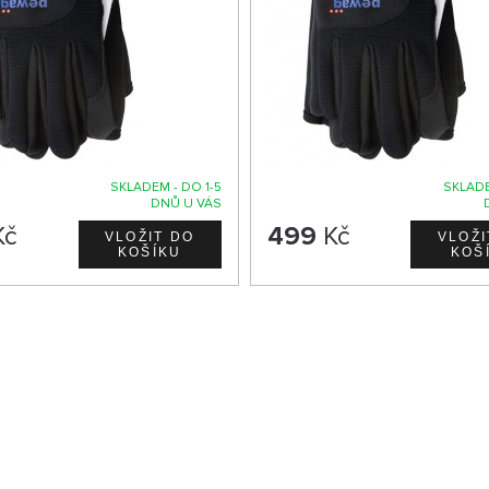
SKLADEM - DO 1-5
SKLADE
DNŮ U VÁS
Kč
499
Kč