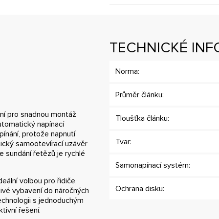
TECHNICKÉ IN
Norma:
Průměr článku:
ení pro snadnou montáž
Tloušťka článku:
Automatický napínací
ínání, protože napnutí
Tvar:
tický samootevírací uzávěr
e sundání řetězů je rychlé
Samonapínací systém:
eální volbou pro řidiče,
Ochrana disku:
hlivé vybavení do náročných
echnologii s jednoduchým
tivní řešení.