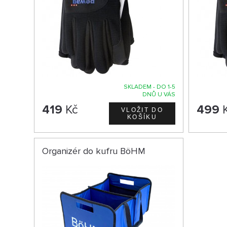
SKLADEM - DO 1-5
DNŮ U VÁS
419
Kč
499
Organizér do kufru BöHM