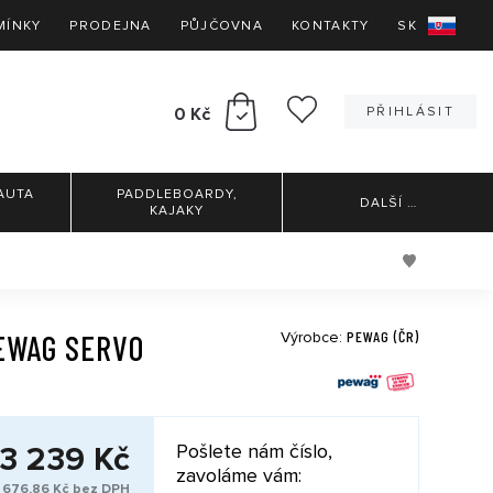
MÍNKY
PRODEJNA
PŮJČOVNA
KONTAKTY
SK
0 Kč
PŘIHLÁSIT
AUTA
PADDLEBOARDY,
DALŠÍ
…
KAJAKY
PEWAG (ČR)
EWAG SERVO
Výrobce:
3 239 Kč
Pošlete nám číslo,
zavoláme vám:
 676,86 Kč bez DPH