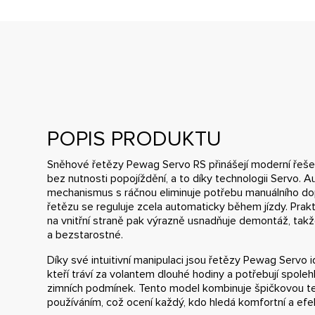
POPIS PRODUKTU
Sněhové řetězy Pewag Servo RS přinášejí moderní řeš
bez nutnosti popojíždění, a to díky technologii Servo. 
mechanismus s ráčnou eliminuje potřebu manuálního dop
řetězu se reguluje zcela automaticky během jízdy. Prak
na vnitřní straně pak výrazně usnadňuje demontáž, takž
a bezstarostné.
Díky své intuitivní manipulaci jsou řetězy Pewag Servo id
kteří tráví za volantem dlouhé hodiny a potřebují spole
zimních podmínek. Tento model kombinuje špičkovou t
používáním, což ocení každý, kdo hledá komfortní a efek