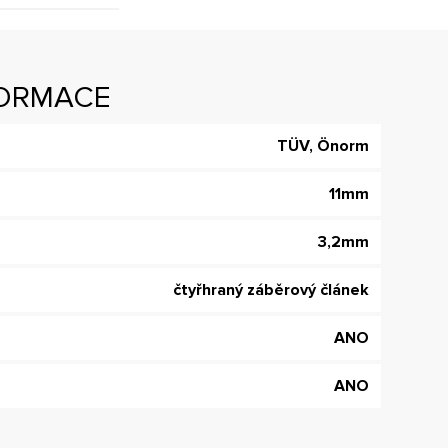
FORMACE
TÜV, Önorm
11mm
3,2mm
čtyřhraný záběrový článek
ANO
ANO