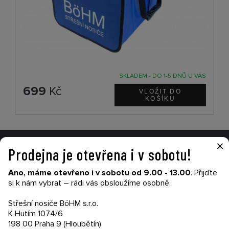
SKLADEM - DO 1-5 DNŮ U VÁS
699
Kč
×
Prodejna je otevřena i v sobotu!
VŠE O NÁKUPU
Ano, máme otevřeno i v sobotu od 9.00 - 13.00
. Přijďte
Garance nákupu
si k nám vybrat – rádi vás obsloužíme osobně.
Obchodní podmínky
Časté dotazy (FAQ)
Střešní nosiče BöHM s.r.o.
Prodejny
K Hutím 1074/6
198 00 Praha 9 (Hloubětín)