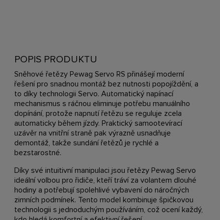
POPIS PRODUKTU
Sněhové řetězy Pewag Servo RS přinášejí moderní
řešení pro snadnou montáž bez nutnosti popojíždění, a
to díky technologii Servo. Automatický napínací
mechanismus s ráčnou eliminuje potřebu manuálního
dopínání, protože napnutí řetězu se reguluje zcela
automaticky během jízdy. Praktický samootevírací
uzávěr na vnitřní straně pak výrazně usnadňuje
demontáž, takže sundání řetězů je rychlé a
bezstarostné.
Díky své intuitivní manipulaci jsou řetězy Pewag Servo
ideální volbou pro řidiče, kteří tráví za volantem dlouhé
hodiny a potřebují spolehlivé vybavení do náročných
zimních podmínek. Tento model kombinuje špičkovou
technologii s jednoduchým používáním, což ocení každý,
kdo hledá komfortní a efektivní řešení.