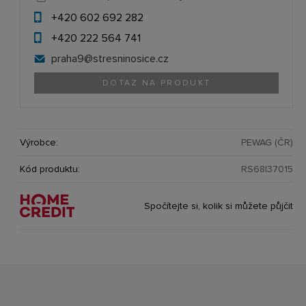
+420 602 692 282
+420 222 564 741
praha9@
stresninosice.cz
DOTAZ NA PRODUKT
Výrobce:
PEWAG (ČR)
Kód produktu:
RS68|37015
Spočítejte si, kolik si můžete půjčit