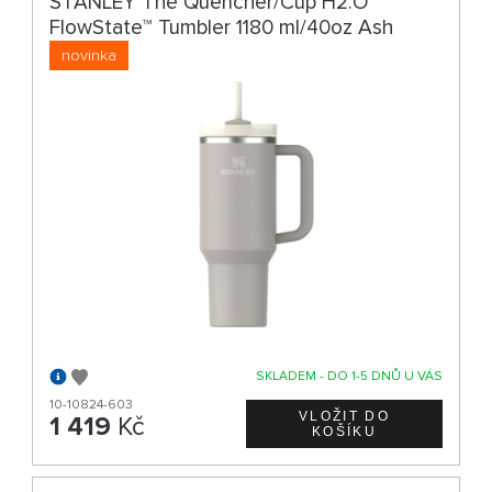
STANLEY The Quencher/Cup H2.O
FlowState™ Tumbler 1180 ml/40oz Ash
novinka
SKLADEM - DO 1-5 DNŮ U VÁS
10-10824-603
1 419
Kč