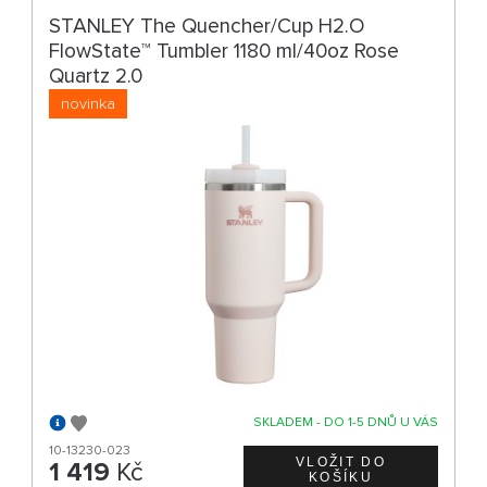
STANLEY The Quencher/Cup H2.O
FlowState™ Tumbler 1180 ml/40oz Rose
Quartz 2.0
novinka
SKLADEM - DO 1-5 DNŮ U VÁS
10-13230-023
1 419
Kč