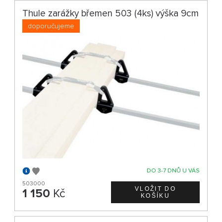
Thule zarážky břemen 503 (4ks) výška 9cm
doporučujeme
DO 3-7 DNŮ U VÁS
503000
1 150
Kč