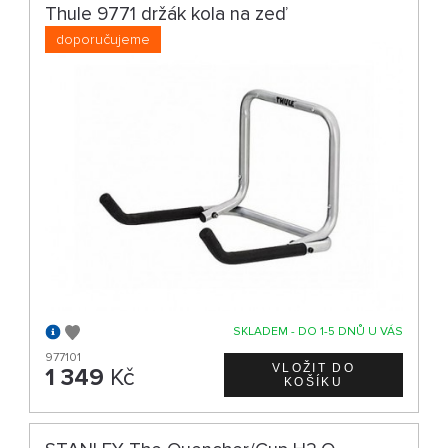
Thule 9771 držák kola na zeď
doporučujeme
SKLADEM - DO 1-5 DNŮ U VÁS
977101
1 349
Kč