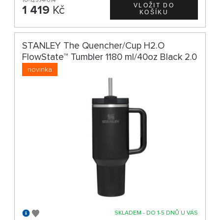
10-12574-014
1 419
Kč
STANLEY The Quencher/Cup H2.O
FlowState™ Tumbler 1180 ml/40oz Black 2.0
novinka
SKLADEM - DO 1-5 DNŮ U VÁS