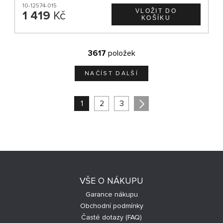
10-12574-015
1 419
Kč
3617
položek
NAČÍST DALŠÍ
1
2
3
VŠE O NÁKUPU
Garance nákupu
Obchodní podmínky
Časté dotazy (FAQ)