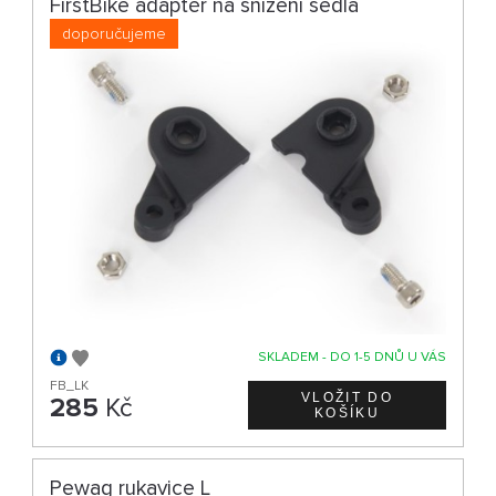
FirstBike adaptér na snížení sedla
doporučujeme
SKLADEM - DO 1-5 DNŮ U VÁS
FB_LK
285
Kč
Pewag rukavice L