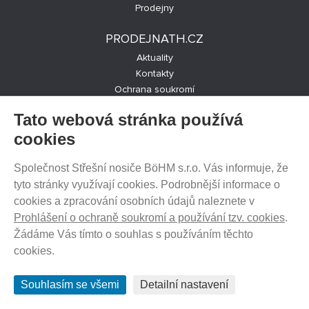
Prodejny
PRODEJNATH.CZ
Aktuality
Kontakty
Ochrana soukromí
Cookies nastavení
Tato webová stránka používá
SLEDUJTE NÁS NA SOCIÁLNÍCH SÍTÍCH
cookies
Společnost Střešní nosiče BöHM s.r.o. Vás informuje, že
tyto stránky využívají cookies. Podrobnější informace o
cookies a zpracování osobních údajů naleznete v
PRODEJ NA SPLÁTKY
Prohlášení o ochraně soukromí a používání tzv. cookies
.
Žádáme Vás tímto o souhlas s používáním těchto
cookies.
Souhlasím se všemi
Detailní nastavení
© 2012 - 2026 ProdejnaTH