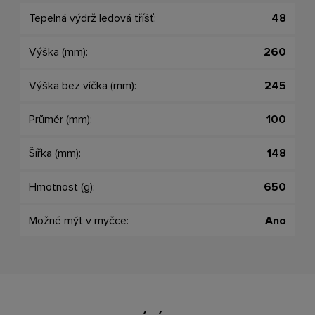
Tepelná výdrž ledová tříšť:
48
Výška (mm):
260
Výška bez víčka (mm):
245
Průměr (mm):
100
Šířka (mm):
148
Hmotnost (g):
650
Možné mýt v myčce:
Ano