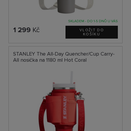
SKLADEM - DO 1-5 DNŮ U VÁS
1 299
Kč
STANLEY The All-Day Quencher/Cup Carry-
All nosička na 1180 ml Hot Coral