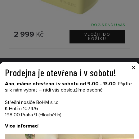
DO 2-6 DNŮ U VÁS
2 999
Kč
×
Prodejna je otevřena i v sobotu!
VŠE O NÁKUPU
Ano, máme otevřeno i v sobotu od 9.00 - 13.00
. Přijďte
Garance nákupu
si k nám vybrat – rádi vás obsloužíme osobně.
Obchodní podmínky
Časté dotazy (FAQ)
Střešní nosiče BöHM s.r.o.
Prodejny
K Hutím 1074/6
198 00 Praha 9 (Hloubětín)
PRODEJNATH.CZ
Vice informací
Aktuality
Kontakty