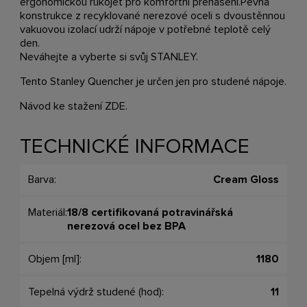
ergonomickou rukojeť pro komfortní přenášení.Pevná
konstrukce z recyklované nerezové oceli s dvoustěnnou
vakuovou izolací udrží nápoje v potřebné teplotě celý
den.
Neváhejte a vyberte si svůj STANLEY.
Tento Stanley Quencher je určen jen pro studené nápoje.
Návod ke stažení ZDE.
TECHNICKÉ INFORMACE
Barva:
Cream Gloss
Materiál:
18/8 certifikovaná potravinářská
nerezová ocel bez BPA
Objem [ml]:
1180
Tepelná výdrž studené (hod):
11