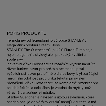
POPIS PRODUKTU
Termoláhev od legendárního výrobce STANLEY v
elegantním odstínu Cream Gloss.
STANLEY The Quencher/Cup H2.0 Fluted Tumbler je
nejen elegantní a stylový ale i praktický, kvalitní a
spolehlivý.
Inovativní víčko FlowState™ s rotačním krytem nabízí tři
různé funkce: otvor pro brčko s ochrannou proti
vyšplíchnutí, otvor pro přímé pití a celkový kryt zajišťující
maximální odolnost proti úniku tekutin při svislém
přenášení. Víčko FlowState™ lze kompletně rozebrat pro
snadné čištění a celá láhev je vhodná do myčky, což
výrazně usnadňuje její údržbu.
Stanley Quencher je navržen s úzkou základnou, která
snadno pasuje do většiny držáků nápojů v autech, a má