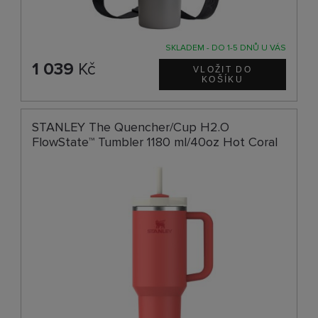
SKLADEM - DO 1-5 DNŮ U VÁS
1 039
Kč
STANLEY The Quencher/Cup H2.O
FlowState™ Tumbler 1180 ml/40oz Hot Coral