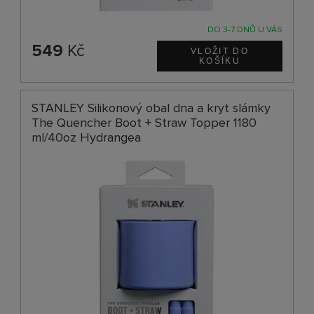
DO 3-7 DNŮ U VÁS
549
Kč
STANLEY Silikonový obal dna a kryt slámky
The Quencher Boot + Straw Topper 1180
ml/40oz Hydrangea