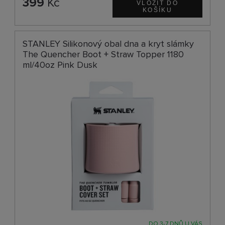
399
Kč
STANLEY Silikonový obal dna a kryt slámky
The Quencher Boot + Straw Topper 1180
ml/40oz Pink Dusk
DO 3-7 DNŮ U VÁS