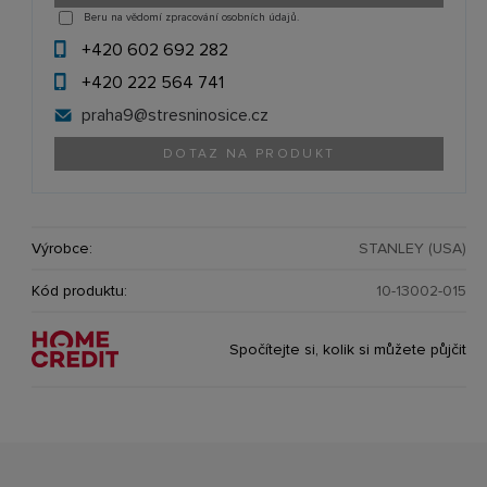
Beru na vědomí zpracování osobních údajů.
+420 602 692 282
+420 222 564 741
praha9@
stresninosice.cz
DOTAZ NA PRODUKT
Výrobce:
STANLEY (USA)
Kód produktu:
10-13002-015
Spočítejte si, kolik si můžete půjčit