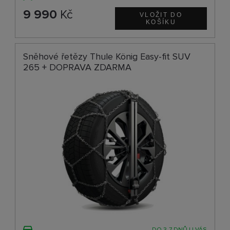
9 990
Kč
Sněhové řetězy Thule König Easy-fit SUV
265 + DOPRAVA ZDARMA
DO 3-7 DNŮ U VÁS