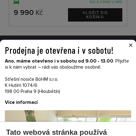
DO 3-7 DNŮ U VÁS
9 990
Kč
×
Prodejna je otevřena i v sobotu!
VŠE O NÁKUPU
Ano, máme otevřeno i v sobotu od 9.00 - 13.00
. Přijďte
Garance nákupu
si k nám vybrat – rádi vás obsloužíme osobně.
Obchodní podmínky
Časté dotazy (FAQ)
Střešní nosiče BöHM s.r.o.
Prodejny
K Hutím 1074/6
198 00 Praha 9 (Hloubětín)
PRODEJNATH.CZ
Vice informací
Aktuality
Kontakty
Ochrana soukromí
Cookies nastavení
Tato webová stránka používá