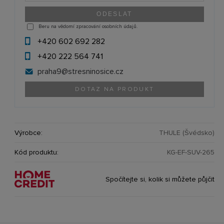
Beru na vědomí zpracování osobních údajů.
+420 602 692 282
+420 222 564 741
praha9@
stresninosice.cz
DOTAZ NA PRODUKT
Výrobce:
THULE (Švédsko)
Kód produktu:
KG-EF-SUV-265
Spočítejte si, kolik si můžete půjčit