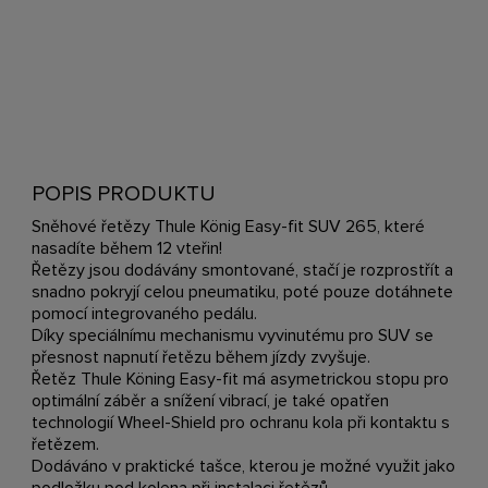
POPIS PRODUKTU
Sněhové řetězy Thule König Easy-fit SUV 265, které
nasadíte během 12 vteřin!
Řetězy jsou dodávány smontované, stačí je rozprostřít a
snadno pokryjí celou pneumatiku, poté pouze dotáhnete
pomocí integrovaného pedálu.
Díky speciálnímu mechanismu vyvinutému pro SUV se
přesnost napnutí řetězu během jízdy zvyšuje.
Řetěz Thule Köning Easy-fit má asymetrickou stopu pro
optimální záběr a snížení vibrací, je také opatřen
technologií Wheel-Shield pro ochranu kola při kontaktu s
řetězem.
Dodáváno v praktické tašce, kterou je možné využit jako
podložku pod kolena při instalaci řetězů.