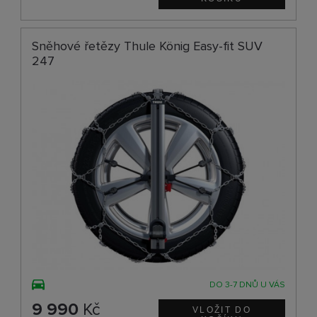
Sněhové řetězy Thule König Easy-fit SUV
247
DO 3-7 DNŮ U VÁS
9 990
Kč