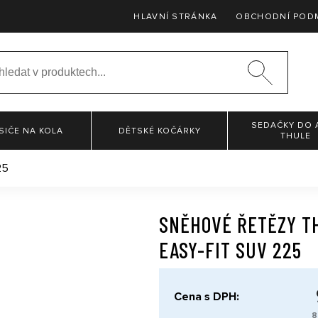
HLAVNÍ STRÁNKA
OBCHODNÍ POD
SEDAČKY DO 
SIČE NA KOLA
DĚTSKÉ KOČÁRKY
THULE
25
SNĚHOVÉ ŘETĚZY T
EASY-FIT SUV 225
Cena s DPH:
8