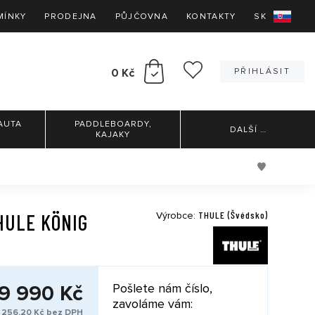
MÍNKY
PRODEJNA
PŮJČOVNA
KONTAKTY
SK
0 Kč
PŘIHLÁSIT
AUTA
PADDLEBOARDY,
DALŠÍ
…
KAJAKY
THULE (Švédsko)
HULE KÖNIG
Výrobce:
9 990 Kč
Pošlete nám číslo,
zavoláme vám:
 256,20 Kč bez DPH