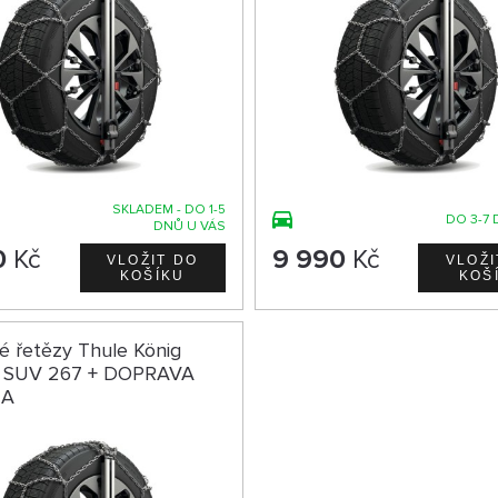
SKLADEM - DO 1-5
DO 3-7 
DNŮ U VÁS
0
Kč
9 990
Kč
é řetězy Thule König
it SUV 267 + DOPRAVA
MA