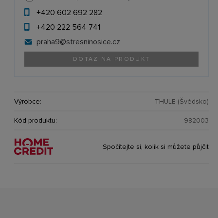
+420 602 692 282
+420 222 564 741
praha9@
stresninosice.cz
DOTAZ NA PRODUKT
Výrobce:
THULE (Švédsko)
Kód produktu:
982003
Spočítejte si, kolik si můžete půjčit