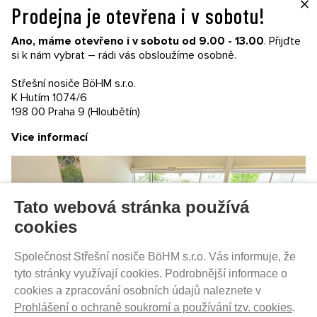
×
Prodejna je otevřena i v sobotu!
VŠE O NÁKUPU
Ano, máme otevřeno i v sobotu od 9.00 - 13.00
. Přijďte
Garance nákupu
si k nám vybrat – rádi vás obsloužíme osobně.
Obchodní podmínky
Časté dotazy (FAQ)
Střešní nosiče BöHM s.r.o.
Prodejny
K Hutím 1074/6
198 00 Praha 9 (Hloubětín)
PRODEJNATH.CZ
Vice informací
Aktuality
Kontakty
Ochrana soukromí
Cookies nastavení
Tato webová stránka používá
SLEDUJTE NÁS NA SOCIÁLNÍCH SÍTÍCH
cookies
Společnost Střešní nosiče BöHM s.r.o. Vás informuje, že
tyto stránky využívají cookies. Podrobnější informace o
cookies a zpracování osobních údajů naleznete v
PRODEJ NA SPLÁTKY
Prohlášení o ochraně soukromí a používání tzv. cookies
.