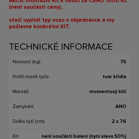
AKCE: montážní Kit k nosiči za CENU 1000 Kč
(není součástí ceny),
stačí vyplnit typ vozu v objednávce a my
pošleme konkrétní KIT
.
TECHNICKÉ INFORMACE
Nosnost (kg):
75
Profil nosné tyče:
tvar křídla
Montáž:
momentový klíč
Zamykání:
ANO
Délka tyčí (cm):
2 x 76
Kit:
není součástí balení (nyní sleva 50%)