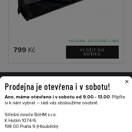
SKLADEM - DO 1-5 DNŮ U VÁS
799
Kč
×
Prodejna je otevřena i v sobotu!
VŠE O NÁKUPU
Ano, máme otevřeno i v sobotu od 9.00 - 13.00
. Přijďte
Garance nákupu
si k nám vybrat – rádi vás obsloužíme osobně.
Obchodní podmínky
Časté dotazy (FAQ)
Střešní nosiče BöHM s.r.o.
Prodejny
K Hutím 1074/6
198 00 Praha 9 (Hloubětín)
PRODEJNATH.CZ