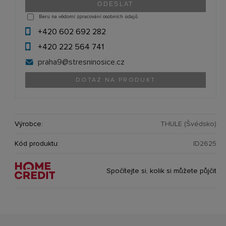
Beru na vědomí zpracování osobních údajů.
+420 602 692 282
+420 222 564 741
praha9@
stresninosice.cz
DOTAZ NA PRODUKT
Výrobce:
THULE (Švédsko)
Kód produktu:
ID2625
Spočítejte si, kolik si můžete půjčit