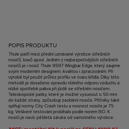
POPIS PRODUKTU
Thule patří mezi přední uznávané výrobce střešních
nosičů, boxů apod. Jedním z nejbezpečnějších střešních
nosičů je i nosič Thule 9597 Wingbar Edge, který zaujme
svým moderním designem, kvalitou i zpracováním. Při
výrobě byl použit průřez profilu ve tvaru křídla. Díky této
metodě je dosaženo opravdu nízkého odporu vzduchu a
nízké spotřebě paliva při jízdě se střešním nosičem.
Teleskopické patky, které je možné vysunout o 50 mm
do každé strany, způsobují zaoblení nosiče. Příčníky také
splňují normy City Crash testu a nosnost nosiče je 75
kg. Veškeré testování probíhalo podle norem ISO. K
nosiči je navíc pětiletá záruka od samotného výrobce.