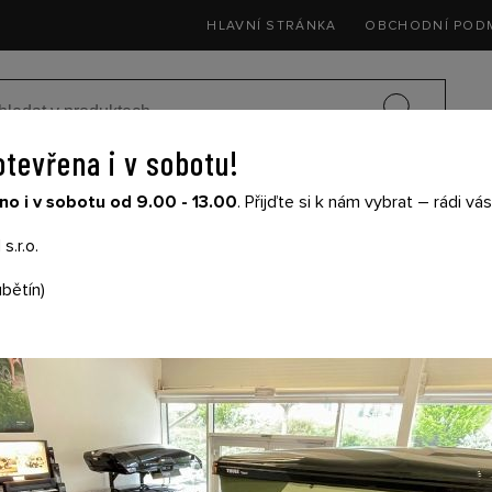
HLAVNÍ STRÁNKA
OBCHODNÍ POD
otevřena i v sobotu!
SEDAČKY DO 
o i v sobotu od 9.00 - 13.00
. Přijďte si k nám vybrat – rádi v
SIČE NA KOLA
DĚTSKÉ KOČÁRKY
THULE
s.r.o.
bětín)
T-THULE ADAPTÉR 8
PRORIDE 591
Cena s DPH: