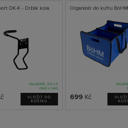
ort DK-K - Držák kola
Organizér do kufru BöH
SKLADEM - DO 1-5
SKLADE
DNŮ U VÁS
č
699
Kč