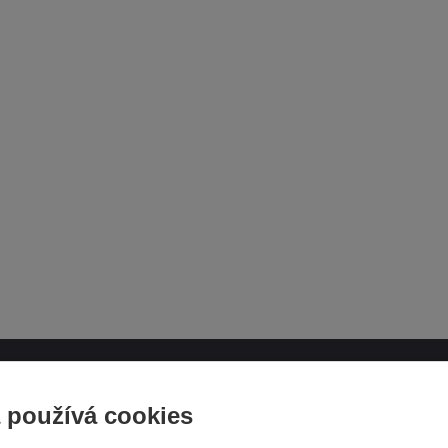
ATH.CZ
SLEDUJTE NÁS NA SOCIÁ
 používá cookies
SÍTÍCH