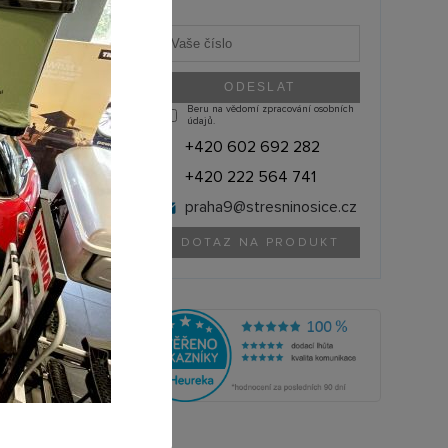
Beru na vědomí zpracování osobních
údajů.
+420 602 692 282
+420 222 564 741
praha9@
stresninosice.cz
DOTAZ NA PRODUKT
THULE (Švédsko)
889101
olik si můžete půjčit