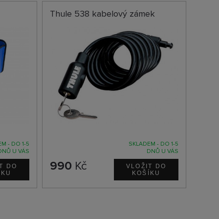
M
Thule 538 kabelový zámek
M - DO 1-5
SKLADEM - DO 1-5
DNŮ U VÁS
DNŮ U VÁS
990
Kč