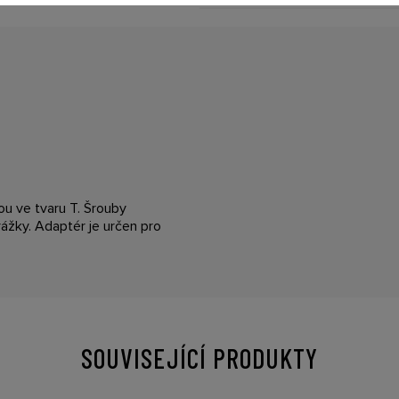
u ve tvaru T. Šrouby
rážky. Adaptér je určen pro
SOUVISEJÍCÍ PRODUKTY