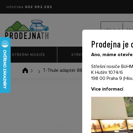
Infolinka
602 692 282
VŠE
Prodejna je 
Ano, máme otevřen
STŘEŠNÍ NOSIČE
STŘEŠNÍ BOXY
NO
Střešní nosiče BöHM 
T-Thule adaptér 889-1 na ProRide 591
K Hutím 1074/6
198 00 Praha 9 (Hlou
Vice informací