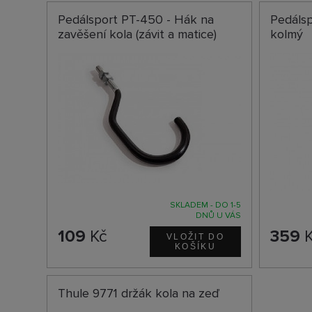
Pedálsport PT-450 - Hák na
Pedálsp
zavěšení kola (závit a matice)
kolmý
SKLADEM - DO 1-5
DNŮ U VÁS
109
Kč
359
K
Thule 9771 držák kola na zeď