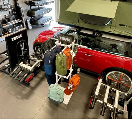
SKLADEM - DO 1-5 DNŮ U VÁS
–
+
Výrobce:
Kód produktu:
Spočítejte si, k