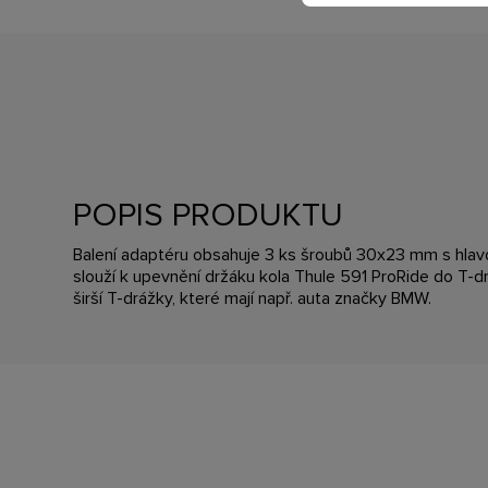
POPIS PRODUKTU
Balení adaptéru obsahuje 3 ks šroubů 30x23 mm s hlavo
slouží k upevnění držáku kola Thule 591 ProRide do T-d
širší T-drážky, které mají např. auta značky BMW.